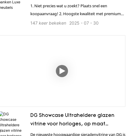
1. Niet precies wat u zoekt? Plaats snel een
koopaanvraag! 2. Hoogste kwaliteit met premium
materialen. 3. Directe fabrieksprijs, bespaar tot 65%.
147
keer bekeken
2025
07
30
4. 12 professionele ontwerpers. 5. Alles-in-één
oplossing. 6. Betrouwbare BV-, SGS-, Rosh- en
ISO9001-certificeringen.
DG Showcase Ultraheldere glazen
vitrine voor horloges, op maat
gemaakte horloges, toonbankvitrines
De nieuwste hoogwaardige sieradenvitrine van DG is