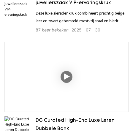
juwelierszaak VIP-ervaringskruk
Deze luxe sieradenkruk combineert prachtig beige
leer en zwart geborsteld roestvrij staal en biedt
ongeëvenaard comfort en stijl. Een onmisbare
87
keer bekeken
2025
07
30
aanvulling op elke luxe boetiek. 1. Biedt een
complete totaaloplossing voor uw winkel. 2.
Wereldwijd 24-uurs efficiënte service. 3. Sterk in
productie, professionele maatwerkoplossingen en
kwaliteitsborging. 4. Beschikt over internationale
kwaliteitscertificeringen zoals ISO en TÜV. 5. Snelle
levering en professioneel transport. 6. Installatie op
locatie, eenvoudig en efficiënt.
DG Curated High-End Luxe Leren
Dubbele Bank