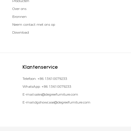
Producten
Over ons
Bronnen
Neem contact met ons op
Download
Klantenservice
Telefoon:
+86 13610079233
WhatsApp:
+86 13610079233
E-mail:
sales@degreefurniture.com
E-mail:
dgshowcase@degreefurniture.com