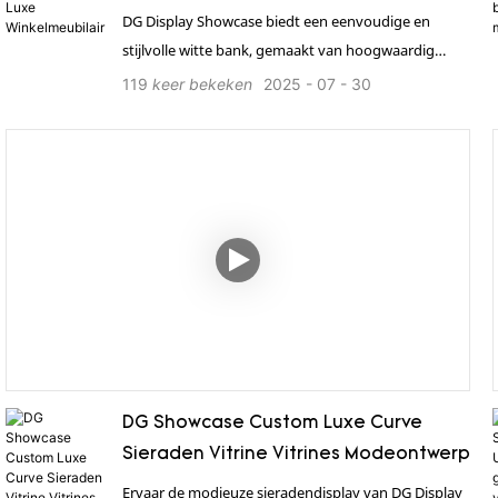
DG Display Showcase biedt een eenvoudige en
stijlvolle witte bank, gemaakt van hoogwaardig
geïmporteerd leer, met duurzaamheid, comfort en
119
keer bekeken
2025
07
30
personalisatiemogelijkheden om de esthetiek en het
merkimago van uw winkel te versterken. 1. Biedt een
complete winkeloplossing 2. 24-uurs wereldwijde,
efficiënte één-op-één service 3. Sterk in productie,
professionele personalisatie en kwaliteitsborging 4.
Beschikt over internationale kwaliteitscertificeringen
zoals ISO en TÜV e.d. 5. Snelle levering, professioneel
transport 6. Installatie op locatie, eenvoudig en
efficiënt.
DG Showcase Custom Luxe Curve
Sieraden Vitrine Vitrines Modeontwerp
Ervaar de modieuze sieradendisplay van DG Display