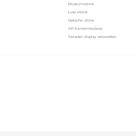
Museumvitrine
Luxe vitrine
Optische vitrine
VIP-kamermeubilair
Sieraden display rekwisieten