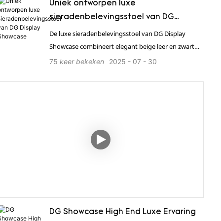
Uniek ontworpen luxe
sieradenbelevingsstoel van DG
Display Showcase
De luxe sieradenbelevingsstoel van DG Display
Showcase combineert elegant beige leer en zwart
geborsteld roestvrij staal en biedt ongeëvenaard
75
keer bekeken
2025
07
30
comfort en stijl, terwijl de sfeer van luxe
winkelruimtes wordt versterkt. 1. Biedt een
complete winkeloplossing 2. 24-uurs wereldwijde,
efficiënte één-op-één service 3. Sterk in productie,
professionele maatwerkoplossingen en
kwaliteitsborging 4. Beschikt over internationale
kwaliteitscertificeringen zoals ISO en TÜV e.d. 5.
Snelle levering en professioneel transport 6.
Installatie op locatie, eenvoudig en efficiënt.
DG Showcase High End Luxe Ervaring