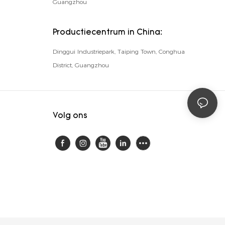
Guangzhou
Productiecentrum in China:
Dinggui Industriepark, Taiping Town, Conghua
District, Guangzhou
Volg ons