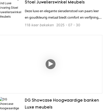
Stoel Juwelierswinkel Meubels
Deze luxe en elegante sieradenstoel van paars leer
en goudkleurig metaal biedt comfort en verfijning,
waardoor hij perfect is voor diverse luxe
118
keer bekeken
2025
07
30
omgevingen. Neem contact op met DG Display
Showcase voor meer informatie. 1. Biedt een
complete winkeloplossing 2. 24 uur per dag,
wereldwijd, één-op-één, efficiënte service. 3. Sterk in
productie, professionele maatwerkoplossingen en
kwaliteitsborging. 4. Beschikt over internationale
kwaliteitscertificeringen zoals ISO en TÜV. 5. Snelle
levering, professioneel transport. 6. Installatie op
locatie, eenvoudig en efficiënt.
DG Showcase Hoogwaardige banken
Luxe meubels