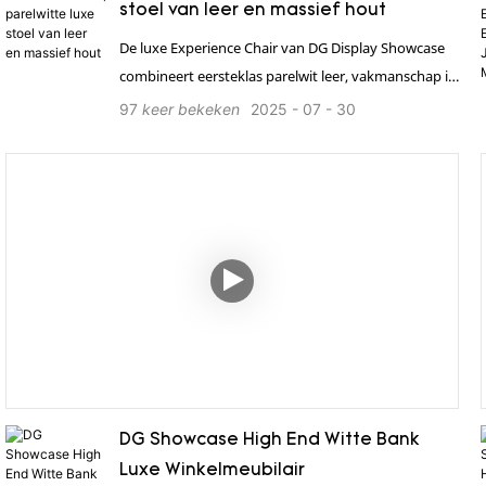
stoel van leer en massief hout
De luxe Experience Chair van DG Display Showcase
combineert eersteklas parelwit leer, vakmanschap in
massief hout en modern design. Dit biedt zowel
97
keer bekeken
2025
07
30
uitzonderlijk comfort als een symbool van
hoogwaardige smaak voor elke ruimte. 1. Biedt een
complete winkeloplossing 2. 24-uurs wereldwijde,
efficiënte service op maat 3. Sterk in productie,
professionele maatwerkoplossingen en
kwaliteitsborging 4. Beschikt over internationale
kwaliteitscertificeringen zoals ISO en TÜV e.d. 5.
Snelle levering en professioneel transport 6.
Installatie op locatie, eenvoudig en efficiënt.
DG Showcase High End Witte Bank
Luxe Winkelmeubilair