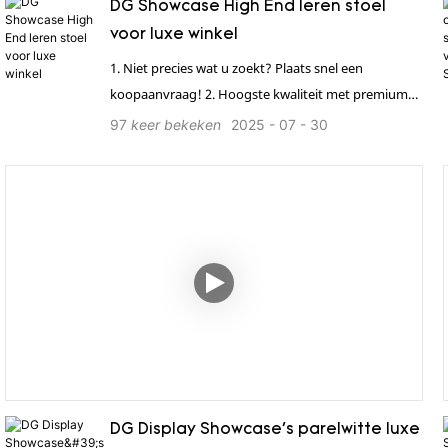
DG Showcase High End leren stoel
voor luxe winkel
1. Niet precies wat u zoekt? Plaats snel een
koopaanvraag! 2. Hoogste kwaliteit met premium
materialen. 3. Directe fabrieksprijs, bespaar tot 65%.
97
keer bekeken
2025
07
30
4. 12 professionele ontwerpers. 5. Alles-in-één
oplossing. 6. Betrouwbare BV-, SGS-, Rosh- en
ISO9001-certificeringen.
DG Display Showcase's parelwitte luxe