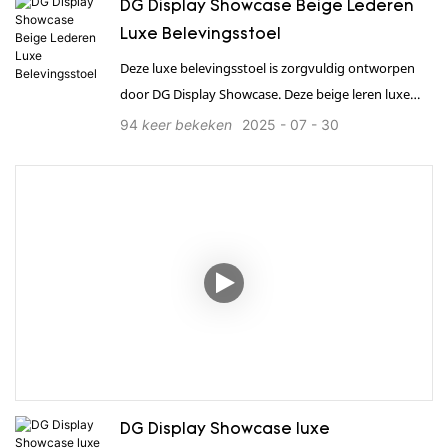
DG Display Showcase Beige Lederen
Luxe Belevingsstoel
Deze luxe belevingsstoel is zorgvuldig ontworpen
door DG Display Showcase. Deze beige leren luxe
belevingsstoel combineert moderne elegantie met
94
keer bekeken
2025
07
30
uitzonderlijk comfort en verbetert zo de smaak en
sfeer van luxe ruimtes. 1. Biedt een complete
winkeloplossing, 2. 24 uur per dag, wereldwijd, één-
op-één, efficiënte service. 3. Sterk in productie,
professionele maatwerkoplossingen en
kwaliteitsborging. 4. Beschikt over internationale
kwaliteitscertificeringen zoals ISO en TÜV. 5. Snelle
levering en professioneel transport. 6. Eenvoudige
en efficiënte installatie op locatie.
DG Display Showcase luxe