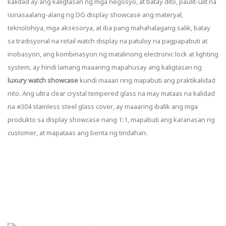
kalidad ay ang kaligtasan ng mga negosyo, at batay dito, paulit-ulit na
isinasaalang-alang ng DG display showcase ang materyal,
teknolohiya, mga aksesorya, at iba pang mahahalagang salik, batay
sa tradisyonal na retail watch display na patuloy na pagpapabuti at
inobasyon, ang kombinasyon ng matalinong electronic lock at lighting
system, ay hindi lamang maaaring mapahusay ang kaligtasan ng
luxury watch showcase
kundi maaari ring mapabuti ang praktikalidad
nito. Ang ultra clear crystal tempered glass na may mataas na kalidad
na #304 stainless steel glass cover, ay maaaring ibalik ang mga
produkto sa display showcase nang 1:1, mapabuti ang karanasan ng
customer, at mapataas ang benta ng tindahan.