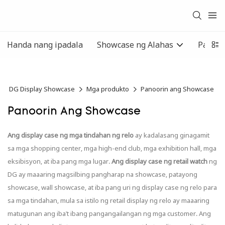
Handa nang ipadala
Showcase ng Alahas
Panoor
DG Display Showcase
Mga produkto
Panoorin ang Showcase
Panoorin Ang Showcase
Ang display case ng mga tindahan ng relo
ay kadalasang ginagamit
sa mga shopping center, mga high-end club, mga exhibition hall, mga
eksibisyon, at iba pang mga lugar.
Ang display case ng retail watch
ng
DG ay maaaring magsilbing pangharap na showcase, patayong
showcase, wall showcase, at iba pang uri ng display case ng relo para
sa mga tindahan, mula sa istilo ng retail display ng relo ay maaaring
matugunan ang iba't ibang pangangailangan ng mga customer. Ang