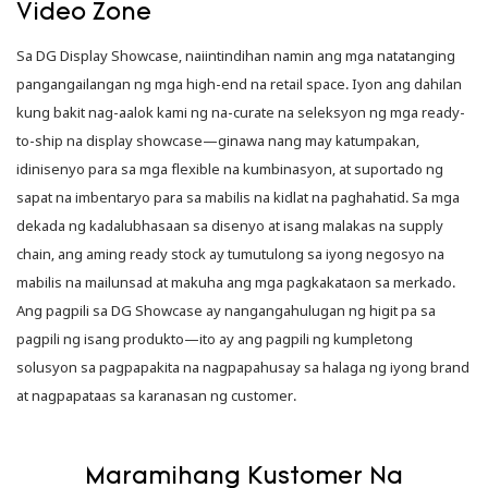
Video Zone
Sa DG Display Showcase, naiintindihan namin ang mga natatanging
pangangailangan ng mga high-end na retail space. Iyon ang dahilan
kung bakit nag-aalok kami ng na-curate na seleksyon ng mga ready-
to-ship na display showcase—ginawa nang may katumpakan,
idinisenyo para sa mga flexible na kumbinasyon, at suportado ng
sapat na imbentaryo para sa mabilis na kidlat na paghahatid. Sa mga
dekada ng kadalubhasaan sa disenyo at isang malakas na supply
chain, ang aming ready stock ay tumutulong sa iyong negosyo na
mabilis na mailunsad at makuha ang mga pagkakataon sa merkado.
Ang pagpili sa DG Showcase ay nangangahulugan ng higit pa sa
pagpili ng isang produkto—ito ay ang pagpili ng kumpletong
solusyon sa pagpapakita na nagpapahusay sa halaga ng iyong brand
at nagpapataas sa karanasan ng customer.
Maramihang Kustomer Na