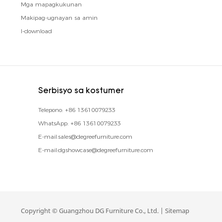
Mga mapagkukunan
Makipag-ugnayan sa amin
I-download
Serbisyo sa kostumer
Telepono:
+86 13610079233
WhatsApp:
+86 13610079233
E-mail:
sales@degreefurniture.com
E-mail:
dgshowcase@degreefurniture.com
Copyright © Guangzhou DG Furniture Co., Ltd. |
Sitemap