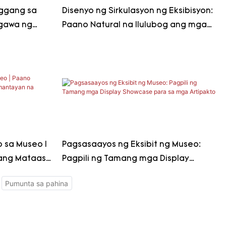
nggang sa
Disenyo ng Sirkulasyon ng Eksibisyon:
gawa ng
Paano Natural na Ilulubog ang mga
Bisita sa Kagandahan ng mga
kakahimok
Relikyang Pangkultura
 sa Museo |
Pagsasaayos ng Eksibit ng Museo:
ang Mataas
Pagpili ng Tamang mga Display
yo para sa
Showcase para sa mga Artipakto