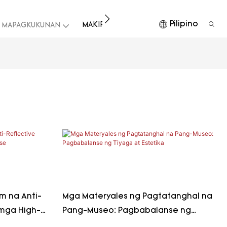
Pilipino
MAKIPAG-UGNAYAN SA AMIN
I-DOWN
 MAPAGKUKUNAN
m na Anti-
Mga Materyales ng Pagtatanghal na
 mga High-
Pang-Museo: Pagbabalanse ng
Tiyaga at Estetika