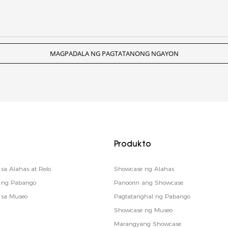
MAGPADALA NG PAGTATANONG NGAYON
Produkto
sa Alahas at Relo
Showcase ng Alahas
o ng Pabango
Panoorin ang Showcase
 sa Museo
Pagtatanghal ng Pabango
Showcase ng Museo
Marangyang Showcase