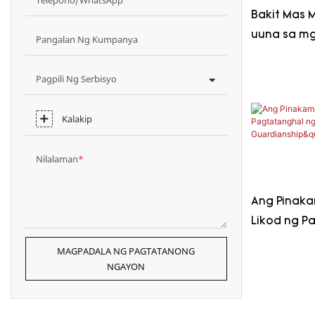
Bakit Mas 
uuna sa mg
Pangalan Ng Kumpanya
ng UV sa 
Pagpili Ng Serbisyo
Kalakip
Nilalaman
Ang Pinaka
Likod ng P
"Silent Gu
MAGPADALA NG PAGTATANONG
NGAYON