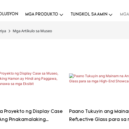
OLUSYON
MGA PRODUKTO
TUNGKOL SA AMIN
MGA
riya
Mga Artikulo sa Museo
a Proyekto ng Display Case
Paano Tukuyin ang Maina
Ang Pinakamalaking
Reflective Glass para sa
indi ang Paggawa, Kundi
End Showcase