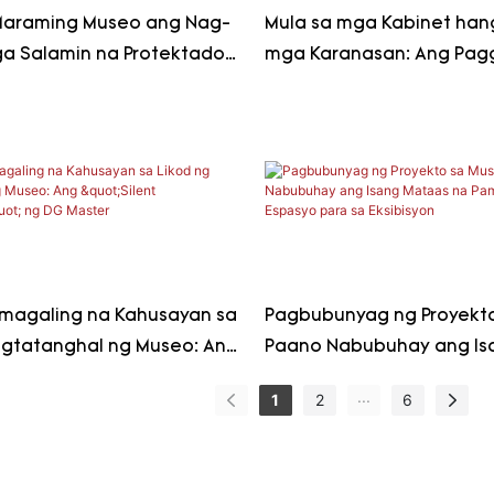
Maraming Museo ang Nag-
Mula sa mga Kabinet ha
a Salamin na Protektado
mga Karanasan: Ang Pag
Showcase?
mga Eksibit sa Museo na
Magkukwento ng Mas Na
na mga Kwento
magaling na Kahusayan sa
Pagbubunyag ng Proyekto
agtatanghal ng Museo: Ang
Paano Nabubuhay ang Is
ardianship" ng DG Master
na Pamantayan na Espas
...
1
2
6
Eksibisyon