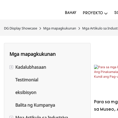
BAHAY
S
PROYEKTO
DG Display Showcase
Mga mapagkukunan
Mga Artikulo sa Indust
Mga mapagkukunan
+
Kadalubhasaan
Testimonial
Kadalubhasaan sa Alahas
eksibisyon
Kadalubhasaan sa Pabango
Para sa mg
Balita ng Kumpanya
Kadalubhasaan sa Museo
sa Museo, 
-
Mga Artikulo sa Industriya
Hamon ay H