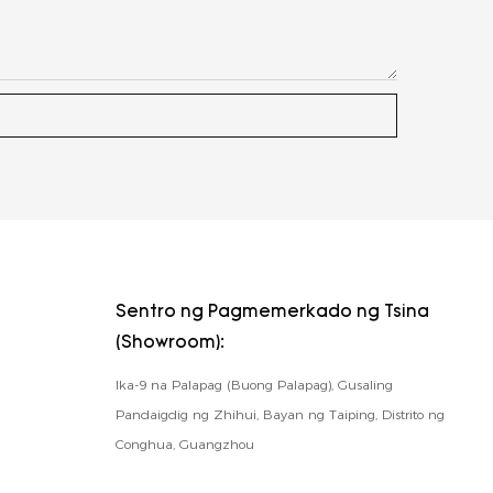
Sentro ng Pagmemerkado ng Tsina
(Showroom):
Ika-9 na Palapag (Buong Palapag), Gusaling
Pandaigdig ng Zhihui, Bayan ng Taiping, Distrito ng
Conghua, Guangzhou