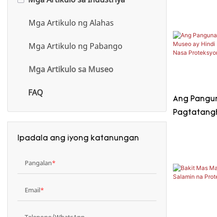
ang Pag-un
Mga Artikulo ng Alahas
Mga Artikulo ng Pabango
Mga Artikulo sa Museo
FAQ
Ang Pangu
Pagtatangh
Lamang Na
Ipadala ang iyong katanungan
Nasa Prote
Pangalan
Email
Telepono/WhatsApp