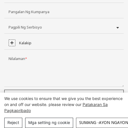
Pangalan Ng Kumpanya
Pagpili Ng Serbisyo
Kalakip
Nilalaman
MAGPADALA NG PAGTATANONG NGAYON
We use cookies to ensure that we give you the best experience
on and off our website. please review our
Patakaran Sa
Pagkapribado
Copyright © Guangzhou DG Furniture Co., Ltd. |
Sitemap
SUMANG -AYON NGAYO
Reject
Mga setting ng cookie