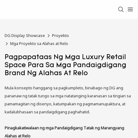
DG Display Showcase
Proyekto
Mga Proyekto sa Alahas at Relo
Pagpapataas Ng Mga Luxury Retail
Space Para Sa Mga Pandaigdigang
Brand Ng Alahas At Relo
Mula konsepto hanggang sa pagkumpleto, binabago ng DG ang
pananaw ng tatak tungo sa mga natatanging karanasan sa tingian sa
pamamagitan ng disenyo, katumpakan ng pagmamanupaktura, at
kadalubhasaan sa pandaigdigang paghahatid.
Pinagkakatiwalaan ng mga Pandaigdigang Tatak ng Marangyang
Alahas at Relo