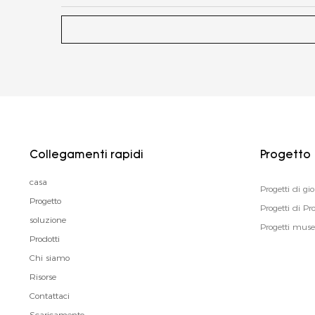
Collegamenti rapidi
Progetto
casa
Progetti di gio
Progetto
Progetti di P
soluzione
Progetti muse
Prodotti
Chi siamo
Risorse
Contattaci
Scaricamento