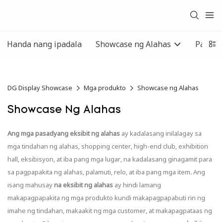
Handa nang ipadala
Showcase ng Alahas
Panoor
DG Display Showcase
Mga produkto
Showcase ng Alahas
Showcase Ng Alahas
Ang mga pasadyang eksibit ng alahas
ay kadalasang inilalagay sa
mga tindahan ng alahas, shopping center, high-end club, exhibition
hall, eksibisyon, at iba pang mga lugar, na kadalasang ginagamit para
sa pagpapakita ng alahas, palamuti, relo, at iba pang mga item. Ang
isang mahusay
na eksibit ng alahas
ay hindi lamang
makapagpapakita ng mga produkto kundi makapagpapabuti rin ng
imahe ng tindahan, makaakit ng mga customer, at makapagpataas ng