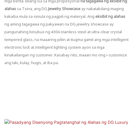
mga benta. Bilang isa sa mga propesyonal
na tagagawa ng eksibit ng
alahas
sa Tsina, ang DG
Jewelry Showcase
ay nakatakdang maging
kakaiba mula sa simula ng pagpili ng materyal. Ang
eksibit ng alahas
ng aming tagagawa ng pakyawan na DG jewelry showcase ay
pangunahing binubuo ng #304 stainless steel at ultra-clear crystal
tempered glass, na maaaring piliin at itugma gamit ang mga intelligent
electronic lock at intelligent lighting system ayon sa mga
kinakailangan ng customer. Kasabay nito, maaari mo ring i-customize
ang laki, kulay, hugis, at iba pa.