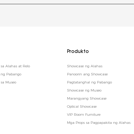
Produkto
sa Alahas at Relo
Showcase ng Alahas
o ng Pabango
Panoorin ang Showcase
 sa Museo
Pagtatanghal ng Pabango
Showcase ng Museo
Marangyang Showcase
Optical Showcase
VIP Room Furniture
Mga Props sa Pagpapakita ng Alahas