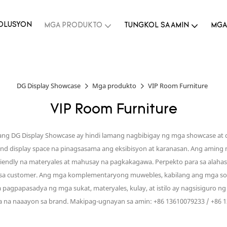
OLUSYON
MGA PRODUKTO
TUNGKOL SA AMIN
MGA
DG Display Showcase
Mga produkto
VIP Room Furniture
VIP Room Furniture
ng DG Display Showcase ay hindi lamang nagbibigay ng mga showcase at dis
nd display space na pinagsasama ang eksibisyon at karanasan. Ang aming
riendly na materyales at mahusay na pagkakagawa. Perpekto para sa alaha
sa customer. Ang mga komplementaryong muwebles, kabilang ang mga sofa
agpapasadya ng mga sukat, materyales, kulay, at istilo ay nagsisiguro ng 
 na naaayon sa brand. Makipag-ugnayan sa amin: +86 13610079233 / +86 