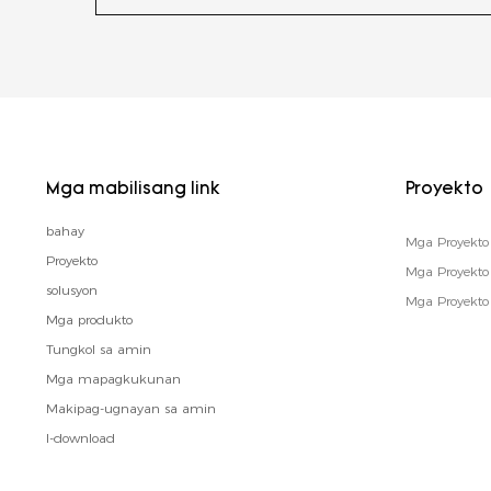
Mga mabilisang link
Proyekto
bahay
Mga Proyekto 
Proyekto
Mga Proyekt
solusyon
Mga Proyekto
Mga produkto
Tungkol sa amin
Mga mapagkukunan
Makipag-ugnayan sa amin
I-download