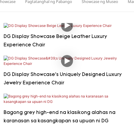
Showcase
Pagtatanghal ng Pabango
Showcase ng Museo
Ma
Isla display cabinet
Wall mounted display case
Mesa ng d
DG Display Showcase Beige Leather Luxury
Experience Chair
DG Display Showcase's Uniquely Designed Luxury
Jewelry Experience Chair
Bagong grey high-end na klasikong alahas na
karanasan sa kasangkapan sa upuan ni DG