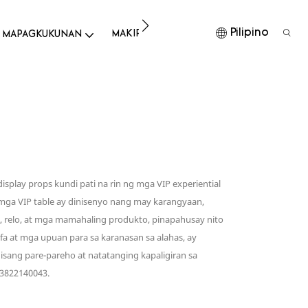
Pilipino
MAKIPAG-UGNAYAN SA AMIN
I-DOWN
 MAPAGKUKUNAN
play props kundi pati na rin ng mga VIP experiential
 mga VIP table ay dinisenyo nang may karangyaan,
s, relo, at mga mamahaling produkto, pinapahusay nito
 at mga upuan para sa karanasan sa alahas, ay
isang pare-pareho at natatanging kapaligiran sa
13822140043.