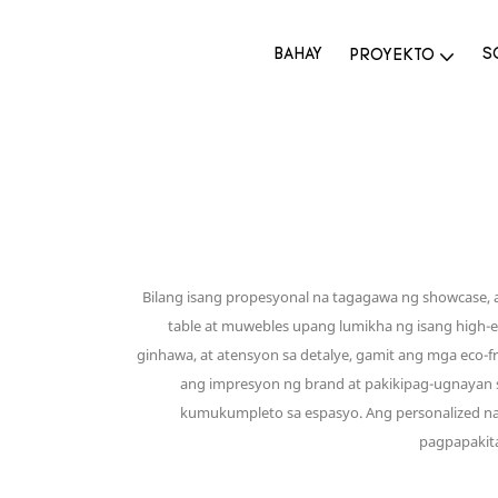
BAHAY
S
PROYEKTO
Bilang isang propesyonal na tagagawa ng showcase, a
table at muwebles upang lumikha ng isang high-e
ginhawa, at atensyon sa detalye, gamit ang mga eco-f
ang impresyon ng brand at pakikipag-ugnayan 
kumukumpleto sa espasyo. Ang personalized na p
pagpapakita