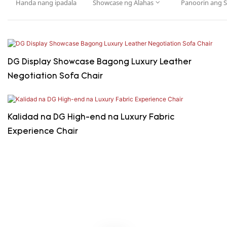
Handa nang ipadala
Showcase ng Alahas
Panoorin ang 
Marangyang showcase sa harap
Mga patayong display case
DG Display Showcase Bagong Luxury Leather
Negotiation Sofa Chair
Kalidad na DG High-end na Luxury Fabric
Experience Chair