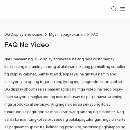
DG Display Showcase
Mga mapagkukunan
FAQ
FAQ Na Video
Nauunawaan ng DG display showcase na ang mga customer ay
kadalasang maraming tanong at alalahanin kapag pumipili ng supplier
ng display cabinet. Samakatuwid, espesyal na ginawa namin ang
seksyong ito upang tugunan ang iyong mga pagdududa tungkol sa
DG display showcase sa pamamagitan ng mga video, na nagbibigay-
daan sa iyong magkaroon ng mas mahusay na pag-unawa sa aming
mga produkto at serbisyo. Ang mga video sa seksyong ito ay
tumutuon sa pagtugon sa mga karaniwang tanong ng customer. Nag-
aalala ka man tungkol sa proseso ng pakikipagtulungan, mga diskarte
sa pagmamanupaktura, kalidad ng produkto, serbisyo pagkatapos ng