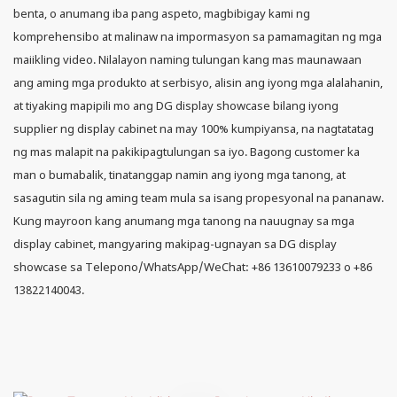
benta, o anumang iba pang aspeto, magbibigay kami ng
komprehensibo at malinaw na impormasyon sa pamamagitan ng mga
maiikling video. Nilalayon naming tulungan kang mas maunawaan
ang aming mga produkto at serbisyo, alisin ang iyong mga alalahanin,
at tiyaking mapipili mo ang DG display showcase bilang iyong
supplier ng display cabinet na may 100% kumpiyansa, na nagtatatag
ng mas malapit na pakikipagtulungan sa iyo. Bagong customer ka
man o bumabalik, tinatanggap namin ang iyong mga tanong, at
sasagutin sila ng aming team mula sa isang propesyonal na pananaw.
Kung mayroon kang anumang mga tanong na nauugnay sa mga
display cabinet, mangyaring makipag-ugnayan sa DG display
showcase sa Telepono/WhatsApp/WeChat: +86 13610079233 o +86
13822140043.