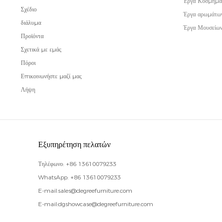
Έργα Κοσμημά
Σχέδιο
Έργα αρωμάτω
διάλυμα
Έργα Μουσείω
Προϊόντα
Σχετικά με εμάς
Πόροι
Επικοινωνήστε μαζί μας
Λήψη
Εξυπηρέτηση πελατών
Τηλέφωνο:
+86 13610079233
WhatsApp:
+86 13610079233
E-mail:
sales@degreefurniture.com
E-mail:
dgshowcase@degreefurniture.com