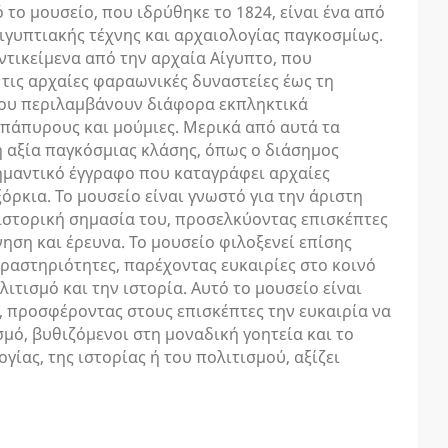
 το μουσείο, που ιδρύθηκε το 1824, είναι ένα από
ιγυπτιακής τέχνης και αρχαιολογίας παγκοσμίως.
ντικείμενα από την αρχαία Αίγυπτο, που
τις αρχαίες φαραωνικές δυναστείες έως τη
ίου περιλαμβάνουν διάφορα εκπληκτικά
 πάπυρους και μούμιες. Μερικά από αυτά τα
ή αξία παγκόσμιας κλάσης, όπως ο διάσημος
σημαντικό έγγραφο που καταγράφει αρχαίες
όρκια. Το μουσείο είναι γνωστό για την άριστη
ιστορική σημασία του, προσελκύοντας επισκέπτες
νηση και έρευνα. Το μουσείο φιλοξενεί επίσης
 δραστηριότητες, παρέχοντας ευκαιρίες στο κοινό
ιτισμό και την ιστορία. Αυτό το μουσείο είναι
 προσφέροντας στους επισκέπτες την ευκαιρία να
μό, βυθιζόμενοι στη μοναδική γοητεία και το
γίας, της ιστορίας ή του πολιτισμού, αξίζει