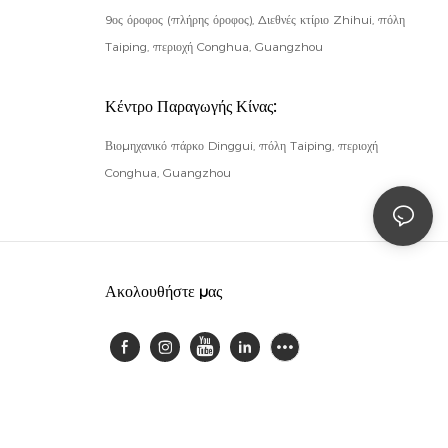
9ος όροφος (πλήρης όροφος), Διεθνές κτίριο Zhihui, πόλη
Taiping, περιοχή Conghua, Guangzhou
Κέντρο Παραγωγής Κίνας:
Βιομηχανικό πάρκο Dinggui, πόλη Taiping, περιοχή
Conghua, Guangzhou
Ακολουθήστε μας