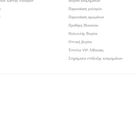
των &amp; Ρολογιών
Βιτρίνα κοσμημάτων
ν
Παρουσίαση ρολογιών
ν
Παρουσίαση αρωμάτων
Προθήκη Μουσείου
Πολυτελής Βιτρίνα
Οπτική βιτρίνα
Έπιπλα VIP Αίθουσας
Στηρίγματα επίδειξης κοσμημάτων