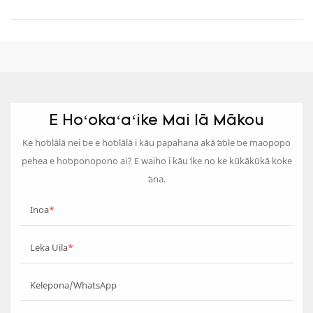
E Hoʻokaʻaʻike Mai Iā Mākou
Ke hoʻolālā nei ʻoe e hoʻolālā i kāu papahana akā ʻaʻole ʻoe maopopo
pehea e hoʻoponopono ai? E waiho i kāu ʻike no ke kūkākūkā koke
ʻana.
Inoa
Leka Uila
Kelepona/WhatsApp