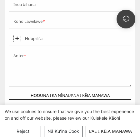
Inoa ʻoihana
Koho Lawelawe
Hoʻopili ʻia
Anter
HOʻOUNA I KA NĪNAUʻANA I KĒIA MANAWA
We use cookies to ensure that we give you the best experience
on and off our website. please review our
Kulekele Kāohi
Kuleana kope © Guangzhou DG Furniture Co., Ltd. |
Palapala kahua
EʻAE I KĒIA MANAWA
Reject
Nā Kuʻina Cook