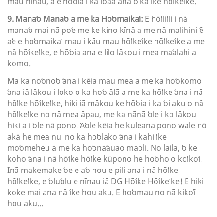
mau nīnau, a e hōʻoia i ka loaʻa ʻana o ka ʻike hōʻikeʻike.
9. Manaʻo Manaʻo a me ka Hoʻomaikaʻi:
E hōʻiliʻili i nā
manaʻo mai nā poʻe me ke kino kīnā a me nā malihini ʻē
aʻe e hoʻomaikaʻi mau i kāu mau hōʻikeʻike hōʻikeʻike a me
nā hōʻikeʻike, e hōʻoia ana e lilo lākou i mea maʻalahi a
komo.
Ma ka noʻonoʻo ʻana i kēia mau mea a me ka hoʻokomo
ʻana iā lākou i loko o ka hoʻolālā a me ka hōʻike ʻana i nā
hōʻike hōʻikeʻike, hiki iā mākou ke hōʻoia i ka ʻoi aku o nā
hōʻikeʻike no nā mea āpau, me ka nānā ʻole i ko lākou
hiki a i ʻole nā ​​​​pono. ʻAʻole kēia he kuleana pono wale nō
akā he mea nui no ka hoʻolako ʻana i kahi ʻike
moʻomeheu a me ka hoʻonaʻauao maoli. No laila, ʻo ke
koho ʻana i nā hōʻike hōʻike kūpono he hoʻoholo koʻikoʻi.
Inā makemake ʻoe e aʻo hou e pili ana i nā hōʻike
hōʻikeʻike, e ʻoluʻolu e nīnau iā DG Hōʻike Hōʻikeʻike! E hiki
koke mai ana nā ʻike hou aku. E hoʻomau no nā kikoʻī
hou aku...