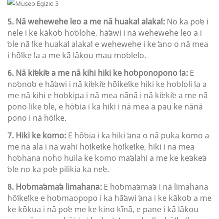
5. Nā wehewehe leo a me nā huakaʻi alakaʻi:
No ka poʻe i
nele i ke kākoʻo hoʻolohe, hāʻawi i nā wehewehe leo a i
ʻole nā ​​ʻike huakaʻi alakaʻi e wehewehe i ke ʻano o nā mea
i hōʻike ʻia a me kā lākou mau moʻolelo.
6. Nā kiʻekiʻe a me nā kihi hiki ke hoʻoponopono ʻia:
E
noʻonoʻo e hāʻawi i nā kiʻekiʻe hōʻikeʻike hiki ke hoʻololi ʻia a
me nā kihi e hoʻokipa i nā mea nānā i nā kiʻekiʻe a me nā
pono like ʻole, e hōʻoia i ka hiki i nā mea a pau ke nānā
pono i nā hōʻike.
7. Hiki ke komo:
E hōʻoia i ka hiki ʻana o nā puka komo a
me nā ala i nā wahi hōʻikeʻike hōʻikeʻike, hiki i nā mea
hoʻohana noho huila ke komo maʻalahi a me ke keʻakeʻa
ʻole no ka poʻe pilikia ka neʻe.
8. Hoʻomaʻamaʻa limahana:
E hoʻomaʻamaʻa i nā limahana
hōʻikeʻike e hoʻomaopopo i ka hāʻawi ʻana i ke kākoʻo a me
ke kōkua i nā poʻe me ke kino kīnā, e pane i kā lākou