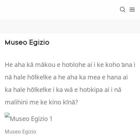
Museo Egizio
He aha kā mākou e hoʻolohe ai i ke koho ʻana i
nā hale hōʻikeʻike a he aha ka mea e hana ai
ka hale hōʻikeʻike i ka wā e hoʻokipa ai i nā
malihini me ke kino kīnā?
Museo Egizio