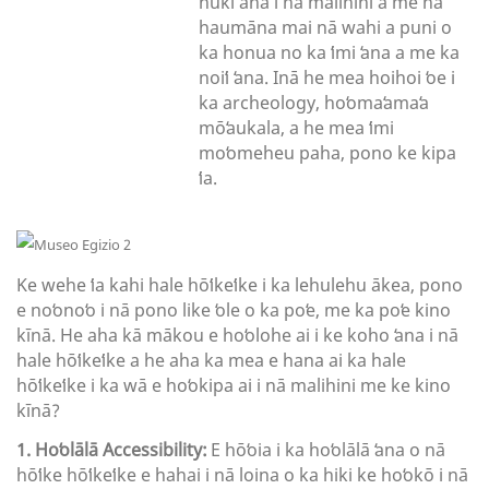
huki ʻana i nā malihini a me nā
haumāna mai nā wahi a puni o
ka honua no ka ʻimi ʻana a me ka
noiʻi ʻana. Inā he mea hoihoi ʻoe i
ka archeology, hoʻomaʻamaʻa
mōʻaukala, a he mea ʻimi
moʻomeheu paha, pono ke kipa
ʻia.
Ke wehe ʻia kahi hale hōʻikeʻike i ka lehulehu ākea, pono
e noʻonoʻo i nā pono like ʻole o ka poʻe, me ka poʻe kino
kīnā. He aha kā mākou e hoʻolohe ai i ke koho ʻana i nā
hale hōʻikeʻike a he aha ka mea e hana ai ka hale
hōʻikeʻike i ka wā e hoʻokipa ai i nā malihini me ke kino
kīnā?
1. Hoʻolālā Accessibility:
E hōʻoia i ka hoʻolālā ʻana o nā
hōʻike hōʻikeʻike e hahai i nā loina o ka hiki ke hoʻokō i nā