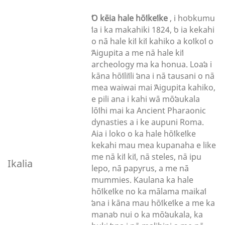
ʻO kēia hale hōʻikeʻike
, i hoʻokumu
ʻia i ka makahiki 1824, ʻo ia kekahi
o nā hale kiʻi kiʻi kahiko a koʻikoʻi o
ʻAigupita a me nā hale kiʻi
archeology ma ka honua. Loaʻa i
kāna hōʻiliʻili ʻana i nā tausani o nā
mea waiwai mai ʻAigupita kahiko,
e pili ana i kahi wā mōʻaukala
lōʻihi mai ka Ancient Pharaonic
dynasties a i ke aupuni Roma.
Aia i loko o ka hale hōʻikeʻike
kekahi mau mea kupanaha e like
me nā kiʻi kiʻi, nā steles, nā ipu
Ikalia
lepo, nā papyrus, a me nā
mummies. Kaulana ka hale
hōʻikeʻike no ka mālama maikaʻi
ʻana i kāna mau hōʻikeʻike a me ka
manaʻo nui o ka mōʻaukala, ka