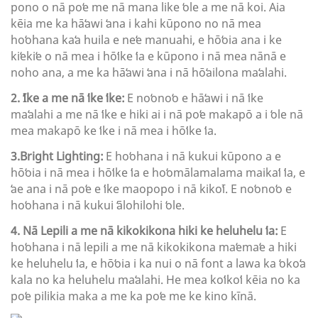
pono o nā poʻe me nā mana like ʻole a me nā koi. Aia
kēia me ka hāʻawi ʻana i kahi kūpono no nā mea
hoʻohana kaʻa huila e neʻe manuahi, e hōʻoia ana i ke
kiʻekiʻe o nā mea i hōʻike ʻia e kūpono i nā mea nānā e
noho ana, a me ka hāʻawi ʻana i nā hōʻailona maʻalahi.
2. ʻIke a me nā ʻike ʻike:
E noʻonoʻo e hāʻawi i nā ʻike
maʻalahi a me nā ʻike e hiki ai i nā poʻe makapō a i ʻole nā ​​​​
mea makapō ke ʻike i nā mea i hōʻike ʻia.
3.Bright Lighting:
E ​​hoʻohana i nā kukui kūpono a e
hōʻoia i nā mea i hōʻike ʻia e hoʻomālamalama maikaʻi ʻia, e
ʻae ana i nā poʻe e ʻike maopopo i nā kikoʻī. E noʻonoʻo e
hoʻohana i nā kukui ʻālohilohi ʻole.
4. Nā Lepili a me nā kikokikona hiki ke heluhelu ʻia:
E
hoʻohana i nā lepili a me nā kikokikona maʻemaʻe a hiki
ke heluhelu ʻia, e hōʻoia i ka nui o nā font a lawa ka ʻokoʻa
kala no ka heluhelu maʻalahi. He mea koʻikoʻi kēia no ka
poʻe pilikia maka a me ka poʻe me ke kino kīnā.