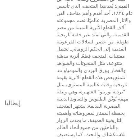
المبنى:
يُعد هذا المتحف، الذي تأسس
عام ١٨٢٤، أحد أقدم وأهم متاحف الفن
والآثار المصرية عالميًا. تضم مجموعته
آلاف القطع الأثرية الثمينة من مصر
القديمة، والتي تمتد عبر حقبة تاريخية
طويلة، من عصر السلالات الفرعونية
القديمة إلى الحكم الروماني. تشمل
مقتنيات المتحف قطعًا أثرية مذهلة
متنوعة، مثل المنحوتات والشواهد
والفخار وورق البردي والمومياوات.
تتمتع بعض هذه القطع الأثرية بقيمة
تاريخية وفنية عالمية المستوى، مثل
"بردية تورينو" الشهيرة، وهي وثيقة
مهمة تُوثّق الطقوس والتعاويذ الدينية
إيطاليا
المصرية القديمة. يشتهر المتحف
بحفظه الممتاز لمعروضاته وأهميته
التاريخية العميقة، ما يجذب الزوار
والباحثين من جميع أنحاء العالم
للاستكشاف والبحث. كما يستضيف