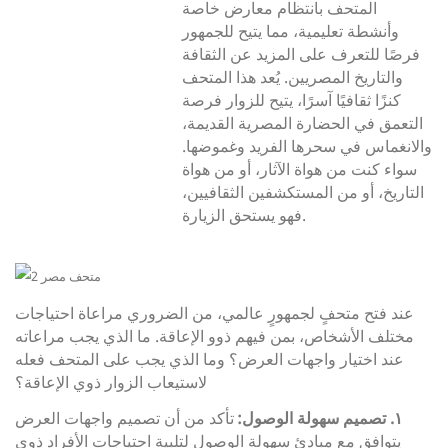
المتحف بانتظام معارض خاصة
وأنشطة تعليمية، مما يتيح للجمهور
فرصًا للتعرف على المزيد عن الثقافة
والتاريخ المصريين. يُعد هذا المتحف
كنزًا ثقافيًا آسرًا، يتيح للزوار فرصة
التعمق في الحضارة المصرية القديمة،
والانغماس في سحرها الفريد وغموضها.
سواء كنت من هواة الآثار، أو من هواة
التاريخ، أو من المستكشفين الثقافيين،
فهو يستحق الزيارة.
عند فتح متحفٍ لجمهورٍ عالمي، من الضروري مراعاة احتياجات
مختلف الأشخاص، بمن فيهم ذوو الإعاقة. ما الذي يجب مراعاته
عند اختيار واجهات العرض؟ وما الذي يجب على المتحف فعله
لاستيعاب الزوار ذوي الإعاقة؟
١. تصميم سهولة الوصول:
تأكد من أن تصميم واجهات العرض
يتوافق مع مبادئ سهولة الوصول لتلبية احتياجات الأفراد ذوي