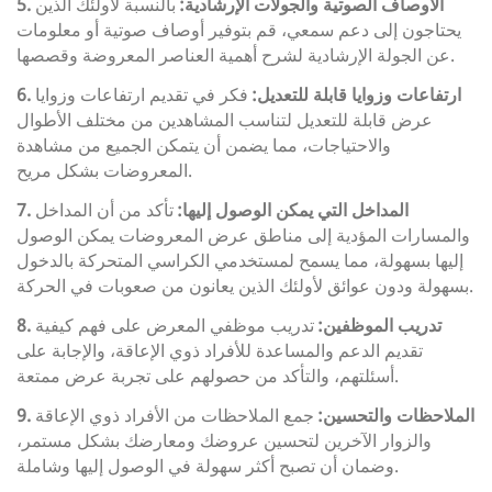
5. الأوصاف الصوتية والجولات الإرشادية:
بالنسبة لأولئك الذين
يحتاجون إلى دعم سمعي، قم بتوفير أوصاف صوتية أو معلومات
عن الجولة الإرشادية لشرح أهمية العناصر المعروضة وقصصها.
6. ارتفاعات وزوايا قابلة للتعديل:
فكر في تقديم ارتفاعات وزوايا
عرض قابلة للتعديل لتناسب المشاهدين من مختلف الأطوال
والاحتياجات، مما يضمن أن يتمكن الجميع من مشاهدة
المعروضات بشكل مريح.
7. المداخل التي يمكن الوصول إليها:
تأكد من أن المداخل
والمسارات المؤدية إلى مناطق عرض المعروضات يمكن الوصول
إليها بسهولة، مما يسمح لمستخدمي الكراسي المتحركة بالدخول
بسهولة ودون عوائق لأولئك الذين يعانون من صعوبات في الحركة.
8. تدريب الموظفين:
تدريب موظفي المعرض على فهم كيفية
تقديم الدعم والمساعدة للأفراد ذوي الإعاقة، والإجابة على
أسئلتهم، والتأكد من حصولهم على تجربة عرض ممتعة.
9. الملاحظات والتحسين:
جمع الملاحظات من الأفراد ذوي الإعاقة
والزوار الآخرين لتحسين عروضك ومعارضك بشكل مستمر،
وضمان أن تصبح أكثر سهولة في الوصول إليها وشاملة.