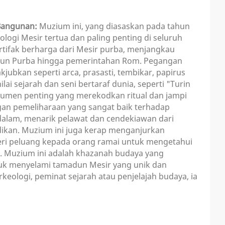
Bangunan:
Muzium ini, yang diasaskan pada tahun
logi Mesir tertua dan paling penting di seluruh
rtifak berharga dari Mesir purba, menjangkau
iraun Purba hingga pemerintahan Rom. Pegangan
ubkan seperti arca, prasasti, tembikar, papirus
ai sejarah dan seni bertaraf dunia, seperti "Turin
umen penting yang merekodkan ritual dan jampi
gan pemeliharaan yang sangat baik terhadap
alam, menarik pelawat dan cendekiawan dari
dikan. Muzium ini juga kerap menganjurkan
eri peluang kepada orang ramai untuk mengetahui
ir. Muzium ini adalah khazanah budaya yang
k menyelami tamadun Mesir yang unik dan
ologi, peminat sejarah atau penjelajah budaya, ia