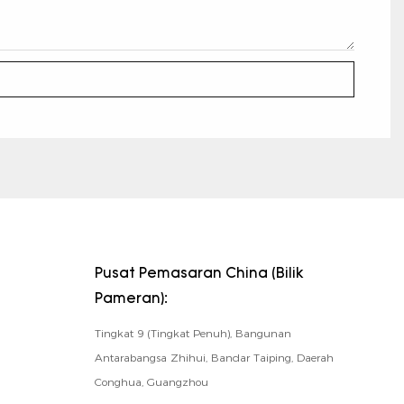
Pusat Pemasaran China (Bilik
Pameran):
Tingkat 9 (Tingkat Penuh), Bangunan
Antarabangsa Zhihui, Bandar Taiping, Daerah
Conghua, Guangzhou