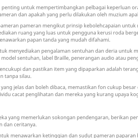
ah penting untuk mempertimbangkan pelbagai keperluan o
pameran dan apakah yang perlu dilakukan oleh muzium ap
 pameran pameran mengikut prinsip kebolehcapaian untuk
ediakan ruang yang luas untuk pengguna kerusi roda berg
menawarkan papan tanda yang mudah difahami.
uk menyediakan pengalaman sentuhan dan deria untuk me
ui model sentuhan, label Braille, penerangan audio atau pe
cukupi dan pastikan item yang dipaparkan adalah teran
 tanpa silau.
 yang jelas dan boleh dibaca, memastikan fon cukup besa
vidu cacat penglihatan dan mereka yang kurang upaya kogn
eka yang memerlukan sokongan pendengaran, berikan pe
 dan ceritanya.
tuk menawarkan ketinggian dan sudut pameran paparan 