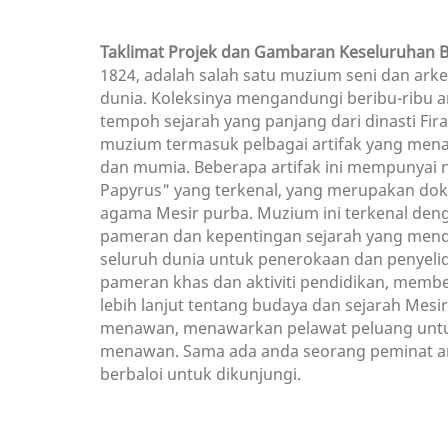
Taklimat Projek dan Gambaran Keseluruhan 
1824, adalah salah satu muzium seni dan arkeo
dunia. Koleksinya mengandungi beribu-ribu a
tempoh sejarah yang panjang dari dinasti F
muzium termasuk pelbagai artifak yang menakj
dan mumia. Beberapa artifak ini mempunyai nil
Papyrus" yang terkenal, yang merupakan dok
agama Mesir purba. Muzium ini terkenal den
pameran dan kepentingan sejarah yang mend
seluruh dunia untuk penerokaan dan penyeli
pameran khas dan aktiviti pendidikan, memb
lebih lanjut tentang budaya dan sejarah Mes
menawan, menawarkan pelawat peluang untu
menawan. Sama ada anda seorang peminat arke
berbaloi untuk dikunjungi.