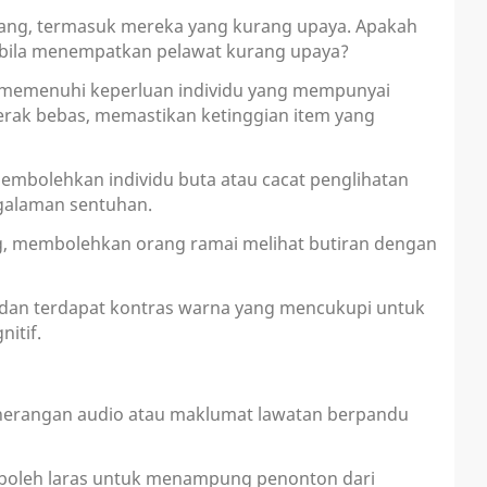
rang, termasuk mereka yang kurang upaya. Apakah
abila menempatkan pelawat kurang upaya?
 memenuhi keperluan individu yang mempunyai
erak bebas, memastikan ketinggian item yang
mbolehkan individu buta atau cacat penglihatan
ngalaman sentuhan.
g, membolehkan orang ramai melihat butiran dengan
r dan terdapat kontras warna yang mencukupi untuk
itif.
nerangan audio atau maklumat lawatan berpandu
boleh laras untuk menampung penonton dari