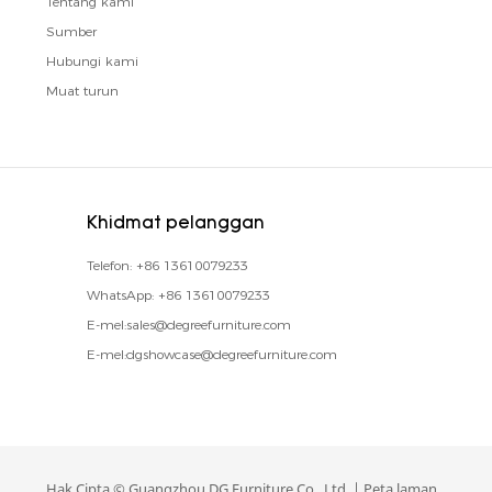
Tentang kami
Sumber
Hubungi kami
Muat turun
Khidmat pelanggan
Telefon:
+86 13610079233
WhatsApp:
+86 13610079233
E-mel:
sales@degreefurniture.com
E-mel:
dgshowcase@degreefurniture.com
Hak Cipta © Guangzhou DG Furniture Co., Ltd. |
Peta laman