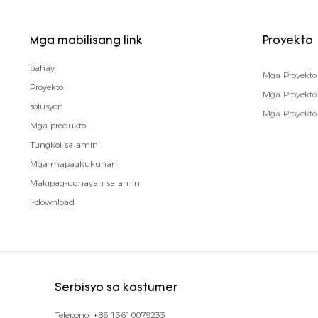
Mga mabilisang link
Proyekto
bahay
Mga Proyekto 
Proyekto
Mga Proyekt
solusyon
Mga Proyekto
Mga produkto
Tungkol sa amin
Mga mapagkukunan
Makipag-ugnayan sa amin
I-download
Serbisyo sa kostumer
Telepono:
+86 13610079233