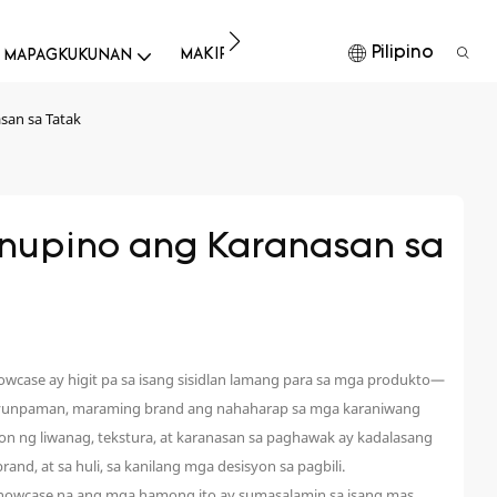
Pilipino
MAKIPAG-UGNAYAN SA AMIN
I-DOWN
 MAPAGKUKUNAN
san sa Tatak
inupino ang Karanasan sa 
howcase ay higit pa sa isang sisidlan lamang para sa mga produkto—
 Gayunpaman, maraming brand ang nahaharap sa mga karaniwang
yon ng liwanag, tekstura, at karanasan sa paghawak ay kadalasang
d, at sa huli, sa kanilang mga desisyon sa pagbili.
 Showcase na ang mga hamong ito ay sumasalamin sa isang mas