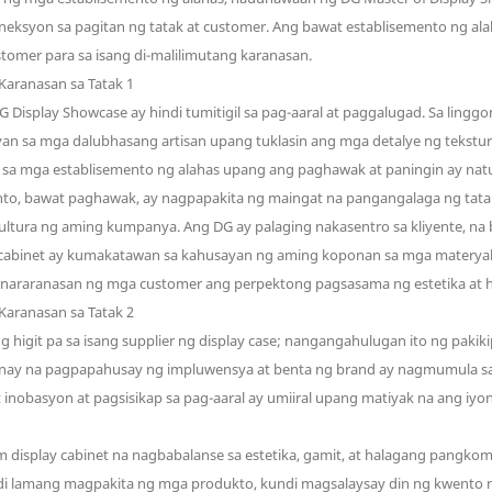
eksyon sa pagitan ng tatak at customer. Ang bawat establisemento ng ala
tomer para sa isang di-malilimutang karanasan.
isplay Showcase ay hindi tumitigil sa pag-aaral at paggalugad. Sa linggo
ayan sa mga dalubhasang artisan upang tuklasin ang mga detalye ng tekstu
a mga establisemento ng alahas upang ang paghawak at paningin ay natu
into, bawat paghawak, ay nagpapakita ng maingat na pangangalaga ng tata
ultura ng aming kumpanya. Ang DG ay palaging nakasentro sa kliyente, na
cabinet ay kumakatawan sa kahusayan ng aming koponan sa mga materyales, 
at nararanasan ng mga customer ang perpektong pagsasama ng estetika at
higit pa sa isang supplier ng display case; nangangahulugan ito ng pakiki
tunay na pagpapahusay ng impluwensya at benta ng brand ay nagmumula s
 inobasyon at pagsisikap sa pag-aaral ay umiiral upang matiyak na ang iy
display cabinet na nagbabalanse sa estetika, gamit, at halagang pangko
indi lamang magpakita ng mga produkto, kundi magsalaysay din ng kwent