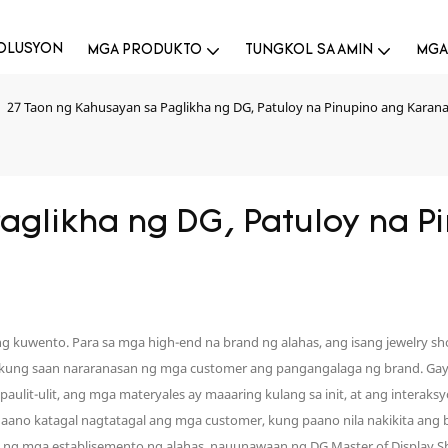
OLUSYON
MGA PRODUKTO
TUNGKOL SA AMIN
MGA
27 Taon ng Kahusayan sa Paglikha ng DG, Patuloy na Pinupino ang Karana
aglikha ng DG, Patuloy na P
ang kuwento. Para sa mga high-end na brand ng alahas, ang isang jewelry s
int kung saan nararanasan ng mga customer ang pangangalaga ng brand.
lit-ulit, ang mga materyales ay maaaring kulang sa init, at ang interaks
ano katagal nagtatagal ang mga customer, kung paano nila nakikita ang bran
a ng mga establisemento ng alahas, nauunawaan ng DG Master of Display