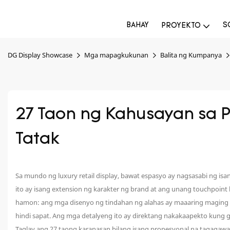
BAHAY
S
PROYEKTO
DG Display Showcase
Mga mapagkukunan
Balita ng Kumpanya
27 Taon ng Kahusayan sa P
Tatak
Sa mundo ng luxury retail display, bawat espasyo ay nagsasabi ng is
ito ay isang extension ng karakter ng brand at ang unang touchpo
hamon: ang mga disenyo ng tindahan ng alahas ay maaaring maging pau
hindi sapat. Ang mga detalyeng ito ay direktang nakakaapekto kung ga
Taglay ang 27 taong karanasan bilang isang propesyonal na tagagaw