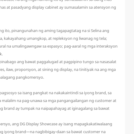
has at pasadyang display cabinet ay sumasalamin sa atensyon ng
ng ito, pinangunahan ng aming tagapagtatag na si Selina ang
ra, kakayahang umangkop, at repleksyon ng liwanag ng tela;
ral na umalingawngaw sa espasyo; pag-aaral ng mga interaksyon
k.
 binabago ang bawat paggalugad at pagpipino tungo sa nasasalat
ilaw, proporsyon, at sining ng display, na tinitiyak na ang mga
 halagang pangkomersyo.
pagsosyo sa isang pangkat na nakakaintindi sa iyong brand, sa
a malalim na pag-unawa sa mga pangangailangan ng customer at
ong brand ay tumpak na naipapahayag at iginagalang sa bawat
mersyo, ang DG Display Showcase ay isang mapagkakatiwalaang
o ng iyong brand—na nagbibigay-daan sa bawat customer na