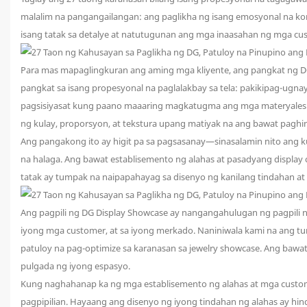
malalim na pangangailangan: ang paglikha ng isang emosyonal na kon
isang tatak sa detalye at natutugunan ang mga inaasahan ng mga cus
Para mas mapaglingkuran ang aming mga kliyente, ang pangkat ng DG D
pangkat sa isang propesyonal na paglalakbay sa tela: pakikipag-ugn
pagsisiyasat kung paano maaaring magkatugma ang mga materyales s
ng kulay, proporsyon, at tekstura upang matiyak na ang bawat pagh
Ang pangakong ito ay higit pa sa pagsasanay—sinasalamin nito ang k
na halaga. Ang bawat establisemento ng alahas at pasadyang display 
tatak ay tumpak na naipapahayag sa disenyo ng kanilang tindahan 
Ang pagpili ng DG Display Showcase ay nangangahulugan ng pagpili ng 
iyong mga customer, at sa iyong merkado. Naniniwala kami na ang 
patuloy na pag-optimize sa karanasan sa jewelry showcase. Ang bawat
pulgada ng iyong espasyo.
Kung naghahanap ka ng mga establisemento ng alahas at mga custom 
pagpipilian. Hayaang ang disenyo ng iyong tindahan ng alahas ay h