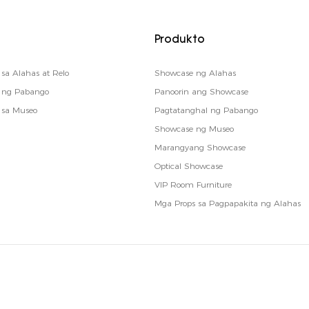
Produkto
sa Alahas at Relo
Showcase ng Alahas
o ng Pabango
Panoorin ang Showcase
 sa Museo
Pagtatanghal ng Pabango
Showcase ng Museo
Marangyang Showcase
Optical Showcase
VIP Room Furniture
Mga Props sa Pagpapakita ng Alahas