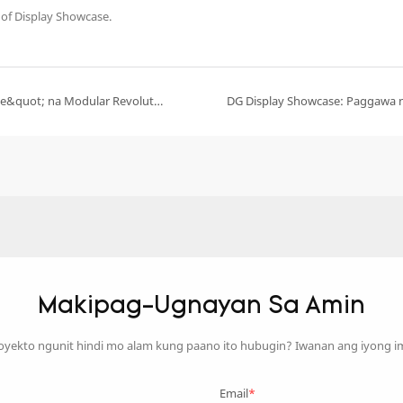
f Display Showcase.
Pagprotekta sa Kinang sa Pinagmulan: Ang &quot;Zero-Waste&quot; na Modular Revolution ng DG sa mga Sustainable na Pagtatanghal ng Alahas
Makipag-Ugnayan Sa Amin
oyekto ngunit hindi mo alam kung paano ito hubugin? Iwanan ang iyong 
Email