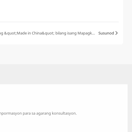
DG Display Showcase: Paggawa ng &quot;Made in China&quot; bilang isang Mapagkakatiwalaang Pangalan sa Pandaigdigang Luho
Susunod
impormasyon para sa agarang konsultasyon.