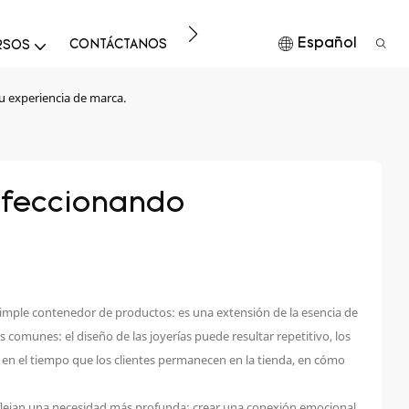
Español
CONTÁCTANOS
DESCARGAR
RSOS
u experiencia de marca.
rfeccionando 
 simple contenedor de productos: es una extensión de la esencia de
comunes: el diseño de las joyerías puede resultar repetitivo, los
nte en el tiempo que los clientes permanecen en la tienda, en cómo
eflejan una necesidad más profunda: crear una conexión emocional