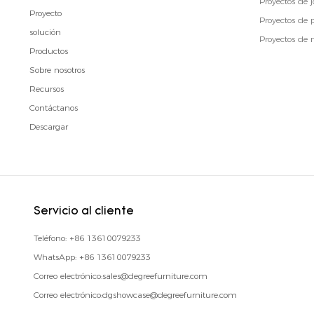
Proyectos de jo
Proyecto
Proyectos de
solución
Proyectos de
Productos
Sobre nosotros
Recursos
Contáctanos
Descargar
Servicio al cliente
Teléfono:
+86 13610079233
WhatsApp:
+86 13610079233
Correo electrónico:
sales@degreefurniture.com
Correo electrónico:
dgshowcase@degreefurniture.com