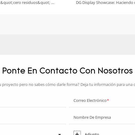
Protegiendo la brillantez en su origen: la revolución modular &quot;cero residuos&quot; de DG en joyería sostenible es un ejemplo de ello.
Ponte En Contacto Con Nosotros
u proyecto pero no sabes cómo darle forma? Deja tu información para una 
Correo Electrónico
Nombre De Empresa
Adjunto