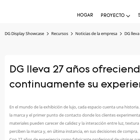
HOGAR
PROYECTO
DG Display Showcase
Recursos
Noticias de la empresa
DG lleva
DG lleva 27 años ofrecien
continuamente su experie
En el mundo de la exhibición de lujo, cada espacio cuenta una histori
la marca y el primer punto de contacto donde los clientes experimentan
materiales pueden carecer de calidez y la interacción entre luz, textura
perciben la marca y, en última instancia, en sus decisiones de compra.
Con 27 años de experiencia como fabricante profesional de vitrinas p