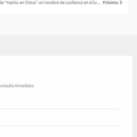
DG Display Showcase: Haciendo de “Hecho en China” un nombre de confianza en el lujo global.
Próximo
consulta inmediata.