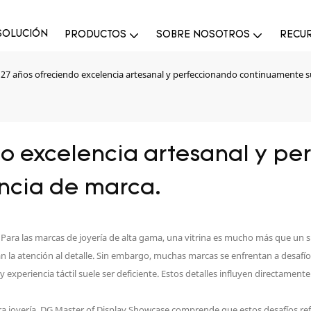
SOLUCIÓN
PRODUCTOS
SOBRE NOSOTROS
RECU
 27 años ofreciendo excelencia artesanal y perfeccionando continuamente s
do excelencia artesanal y pe
ncia de marca.
a. Para las marcas de joyería de alta gama, una vitrina es mucho más que un
 la atención al detalle. Sin embargo, muchas marcas se enfrentan a desafíos 
 y experiencia táctil suele ser deficiente. Estos detalles influyen directame
ara joyería, DG Master of Display Showcase comprende que estos desafíos r