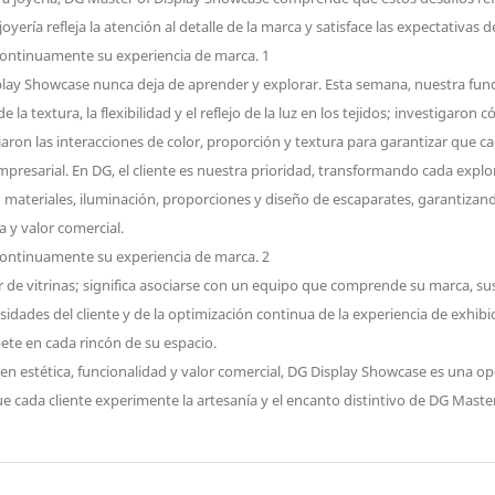
joyería refleja la atención al detalle de la marca y satisface las expectativas
splay Showcase nunca deja de aprender y explorar. Esta semana, nuestra fund
 la textura, la flexibilidad y el reflejo de la luz en los tejidos; investigaro
diaron las interacciones de color, proporción y textura para garantizar que 
mpresarial. En DG, el cliente es nuestra prioridad, transformando cada explo
materiales, iluminación, proporciones y diseño de escaparates, garantizand
a y valor comercial.
 de vitrinas; significa asociarse con un equipo que comprende su marca, sus
ades del cliente y de la optimización continua de la experiencia de exhibic
ete en cada rincón de su espacio.
en estética, funcionalidad y valor comercial, DG Display Showcase es una opc
e cada cliente experimente la artesanía y el encanto distintivo de DG Maste