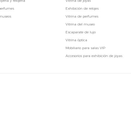
yería y relojería
Vitrina de joyas
 perfumes
Exhibición de relojes
 museos
Vitrina de perfumes
Vitrina del museo
Escaparate de lujo
Vitrina óptica
Mobiliario para salas VIP
Accesorios para exhibición de joyas