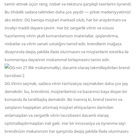
təmin etmək üçün rəng, nisbət və tekstura qarşılıqlı təsirlərini öyrəndi.
Bu öhdəlik sadəcə təlimdən daha çox şeydir — şirkət mədəniyyətimizi
əks etdirir. DG həmişə müştəri mərkəzli olub, hər bir araşdırmanı və
incəliyi maddi dəyərə çevirir. Hər bir zərgərlik vitrin və xüsusi
hazırlanmış vitrin şkafı komandamızın materiallar, işıqlandırma,
nisbətlər və vitrin sənəti ustalığını təmsil edir, brendlərin mağaza
dizaynında dəqiq şəkildə ifadə olunmasını və müştərilərin estetika ilə
kommersiya dəyərinin mükəmməl birləşməsini təmin edir.
DG Vitrini seçmək, sadəcə vitrin təchizatçısı seçməkdən daha çox şey
deməkdir; bu, brendinizi, müştərilərinizi və bazarınızı başa düşən bir
komanda ilə tərəfdaşlıq deməkdir. Biz inanırıq ki, brend təsirini və
satışlarını həqiqətən artırmaq müştəri ehtiyaclarını dərindən
anlamaqdan və zərgərlik vitrin təcrübəsini davamlı olaraq
optimallaşdırmaqdan irəli gəlir. Hər bir innovasiya və öyrənmə səyi
brendinizin məkanınızın hər qarışında dəqiq şəkildə ifadə olunmasını