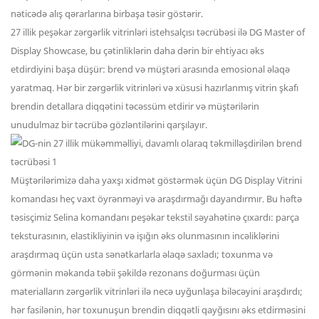
nəticədə alış qərarlarına birbaşa təsir göstərir.
27 illik peşəkar zərgərlik vitrinləri istehsalçısı təcrübəsi ilə DG Master of
Display Showcase, bu çətinliklərin daha dərin bir ehtiyacı əks
etdirdiyini başa düşür: brend və müştəri arasında emosional əlaqə
yaratmaq. Hər bir zərgərlik vitrinləri və xüsusi hazırlanmış vitrin şkafı
brendin detallara diqqətini təcəssüm etdirir və müştərilərin
unudulmaz bir təcrübə gözləntilərini qarşılayır.
Müştərilərimizə daha yaxşı xidmət göstərmək üçün DG Display Vitrini
komandası heç vaxt öyrənməyi və araşdırmağı dayandırmır. Bu həftə
təsisçimiz Selina komandanı peşəkar tekstil səyahətinə çıxardı: parça
teksturasının, elastikliyinin və işığın əks olunmasının incəliklərini
araşdırmaq üçün usta sənətkarlarla əlaqə saxladı; toxunma və
görmənin məkanda təbii şəkildə rezonans doğurması üçün
materialların zərgərlik vitrinləri ilə necə uyğunlaşa biləcəyini araşdırdı;
hər fasilənin, hər toxunuşun brendin diqqətli qayğısını əks etdirməsini