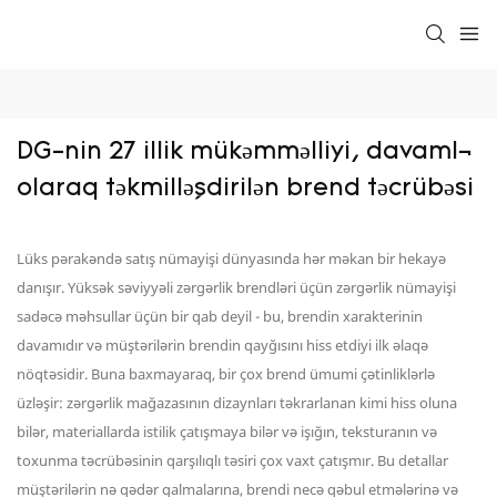
DG-nin 27 illik mükəmməlliyi, davamlı 
olaraq təkmilləşdirilən brend təcrübəsi
Lüks pərakəndə satış nümayişi dünyasında hər məkan bir hekayə
danışır. Yüksək səviyyəli zərgərlik brendləri üçün zərgərlik nümayişi
sadəcə məhsullar üçün bir qab deyil - bu, brendin xarakterinin
davamıdır və müştərilərin brendin qayğısını hiss etdiyi ilk əlaqə
nöqtəsidir. Buna baxmayaraq, bir çox brend ümumi çətinliklərlə
üzləşir: zərgərlik mağazasının dizaynları təkrarlanan kimi hiss oluna
bilər, materiallarda istilik çatışmaya bilər və işığın, teksturanın və
toxunma təcrübəsinin qarşılıqlı təsiri çox vaxt çatışmır. Bu detallar
müştərilərin nə qədər qalmalarına, brendi necə qəbul etmələrinə və