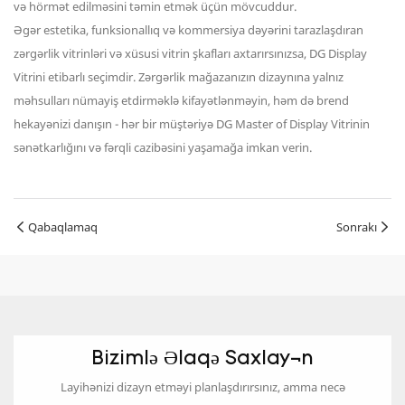
və hörmət edilməsini təmin etmək üçün mövcuddur.
Əgər estetika, funksionallıq və kommersiya dəyərini tarazlaşdıran
zərgərlik vitrinləri və xüsusi vitrin şkafları axtarırsınızsa, DG Display
Vitrini etibarlı seçimdir. Zərgərlik mağazanızın dizaynına yalnız
məhsulları nümayiş etdirməklə kifayətlənməyin, həm də brend
hekayənizi danışın - hər bir müştəriyə DG Master of Display Vitrinin
sənətkarlığını və fərqli cazibəsini yaşamağa imkan verin.
Qabaqlamaq
Sonrakı
Bizimlə Əlaqə Saxlayın
Layihənizi dizayn etməyi planlaşdırırsınız, amma necə