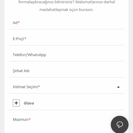
formalaşdıracağınızı bilmirsiniz? Məlumatlarınızı dərhal
məsləhətləşmək üçün buraxın.
Ad
E-Poçt
Telefon/WhatsApp
Şirkət Adı
Xidmət Seçimi
Əlavə
Məzmun