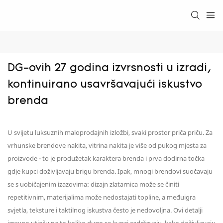
DG-ovih 27 godina izvrsnosti u izradi, 
kontinuirano usavršavajući iskustvo 
brenda
U svijetu luksuznih maloprodajnih izložbi, svaki prostor priča priču. Za
vrhunske brendove nakita, vitrina nakita je više od pukog mjesta za
proizvode - to je produžetak karaktera brenda i prva dodirna točka
gdje kupci doživljavaju brigu brenda. Ipak, mnogi brendovi suočavaju
se s uobičajenim izazovima: dizajn zlatarnica može se činiti
repetitivnim, materijalima može nedostajati topline, a međuigra
svjetla, teksture i taktilnog iskustva često je nedovoljna. Ovi detalji