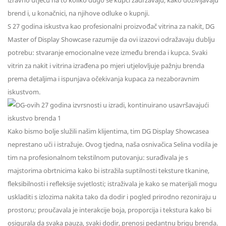
izravno utječu na to koliko dugo se kupci zadržavaju, kako doživljavaju
brend i, u konačnici, na njihove odluke o kupnji.
S 27 godina iskustva kao profesionalni proizvođač vitrina za nakit, DG
Master of Display Showcase razumije da ovi izazovi odražavaju dublju
potrebu: stvaranje emocionalne veze između brenda i kupca. Svaki
vitrin za nakit i vitrina izrađena po mjeri utjelovljuje pažnju brenda
prema detaljima i ispunjava očekivanja kupaca za nezaboravnim
iskustvom.
Kako bismo bolje služili našim klijentima, tim DG Display Showcasea
neprestano uči i istražuje. Ovog tjedna, naša osnivačica Selina vodila je
tim na profesionalnom tekstilnom putovanju: surađivala je s
majstorima obrtnicima kako bi istražila suptilnosti teksture tkanine,
fleksibilnosti i refleksije svjetlosti; istraživala je kako se materijali mogu
uskladiti s izlozima nakita tako da dodir i pogled prirodno rezoniraju u
prostoru; proučavala je interakcije boja, proporcija i tekstura kako bi
osigurala da svaka pauza, svaki dodir, prenosi pedantnu brigu brenda.