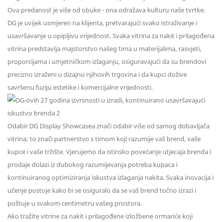
Ova predanost je više od obuke - ona odražava kulturu naše tvrtke.
DG je uvijek usmjeren na klijenta, pretvarajući svako istraživanje i
usavršavanje u opipljivu vrijednost. Svaka vitrina za nakit i prilagođena
vitrina predstavlja majstorstvo našeg tima u materijalima, rasvjeti,
proporcijama i umjetničkom izlaganju, osiguravajući da su brendovi
precizno izraženi u dizajnu njihovih trgovina i da kupci dožive
savršenu fuziju estetike i komercijalne vrijednosti.
Odabir DG Display Showcasea znači odabir više od samog dobavljača
vitrina; to znači partnerstvo s timom koji razumije vaš brend, vaše
kupce i vaše tržište. Vjerujemo da istinsko povećanje utjecaja brenda i
prodaje dolazi iz dubokog razumijevanja potreba kupaca i
kontinuiranog optimiziranja iskustva izlaganja nakita. Svaka inovacija i
učenje postoje kako bi se osiguralo da se vaš brend točno izrazi i
poštuje u svakom centimetru vašeg prostora.
Ako tražite vitrine za nakit i prilagođene izložbene ormariće koji