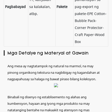
Pagbabayad
sa kalakalan,
Pakete
pag-export ng
atbp.
pakete-EPE Cotton-
Bubble Pack-
Corner Protector-
Craft Paper-Wood
Box
▎Mga Detalye ng Materyal at Gawain
Ang mesa ay nagtatampok ng natural na marmol, na may
pinong organikong tekstura na nagbibigay ng kagandahan at
nagpapahusay sa halaga ng bawat piraso bilang koleksyon.
Binabali ng disenyo ng establisemento ng alahas ang
kumbensyon, hayaan ang iyong mga produkto na may
natatanging bentahe na makaakit ng atensyon ng mas