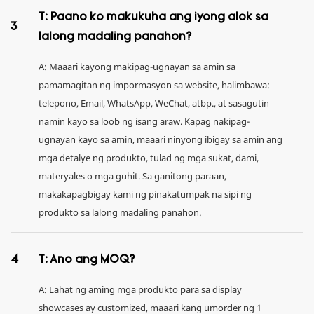
T: Paano ko makukuha ang iyong alok sa
3
lalong madaling panahon?
A: Maaari kayong makipag-ugnayan sa amin sa
pamamagitan ng impormasyon sa website, halimbawa:
telepono, Email, WhatsApp, WeChat, atbp., at sasagutin
namin kayo sa loob ng isang araw. Kapag nakipag-
ugnayan kayo sa amin, maaari ninyong ibigay sa amin ang
mga detalye ng produkto, tulad ng mga sukat, dami,
materyales o mga guhit. Sa ganitong paraan,
makakapagbigay kami ng pinakatumpak na sipi ng
produkto sa lalong madaling panahon.
4
T: Ano ang MOQ?
A: Lahat ng aming mga produkto para sa display
showcases ay customized, maaari kang umorder ng 1