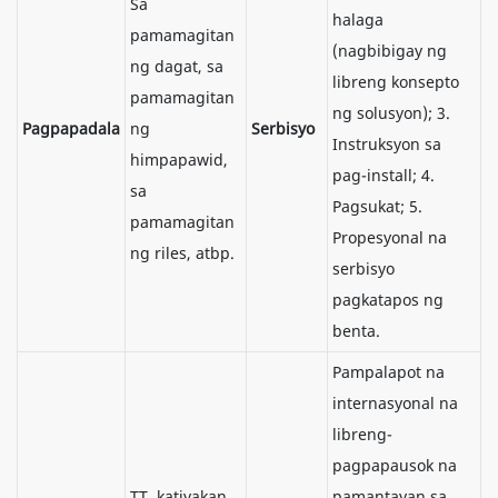
Sa
halaga
pamamagitan
(nagbibigay ng
ng dagat, sa
libreng konsepto
pamamagitan
ng solusyon); 3.
Pagpapadala
ng
Serbisyo
Instruksyon sa
himpapawid,
pag-install; 4.
sa
Pagsukat; 5.
pamamagitan
Propesyonal na
ng riles, atbp.
serbisyo
pagkatapos ng
benta.
Pampalapot na
internasyonal na
libreng-
pagpapausok na
TT, katiyakan
pamantayan sa