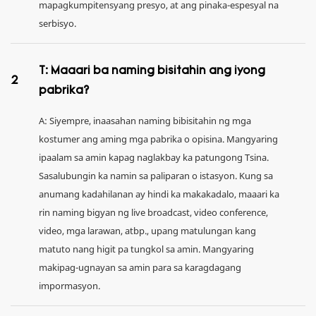
mapagkumpitensyang presyo, at ang pinaka-espesyal na
serbisyo.
T: Maaari ba naming bisitahin ang iyong
2
pabrika?
A: Siyempre, inaasahan naming bibisitahin ng mga
kostumer ang aming mga pabrika o opisina. Mangyaring
ipaalam sa amin kapag naglakbay ka patungong Tsina.
Sasalubungin ka namin sa paliparan o istasyon. Kung sa
anumang kadahilanan ay hindi ka makakadalo, maaari ka
rin naming bigyan ng live broadcast, video conference,
video, mga larawan, atbp., upang matulungan kang
matuto nang higit pa tungkol sa amin. Mangyaring
makipag-ugnayan sa amin para sa karagdagang
impormasyon.