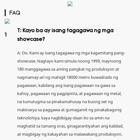
▎FAQ
T: Kayo ba ay isang tagagawa ng mga
1
showcase?
A: Oo. Kami ay isang tagagawa ng mga kagamitang pang-
showcase. Nagtayo kami simula noong 1999, mayroong
180 manggagawa sa aming pangkat ng produksyon at
nagmamay-ari ng mahigit 18000 metro kuwadrado ng
pagawaan, kabilang ang isang pagawaan na gawa sa
kahoy, pagawaan ng pagpipinta, at pagawaan ng metal,
na tumutugma sa pinakamahusay na buong set ng
makinarya sa paggawa at gumagamit ng pinakabagong
teknolohiya, kaya nagbibigay-daan ito sa amin na
maghatid sa tamang oras, ginagarantiyahan ang kalidad,
at magbigay ng kakayahan sa malawakang produksyon,