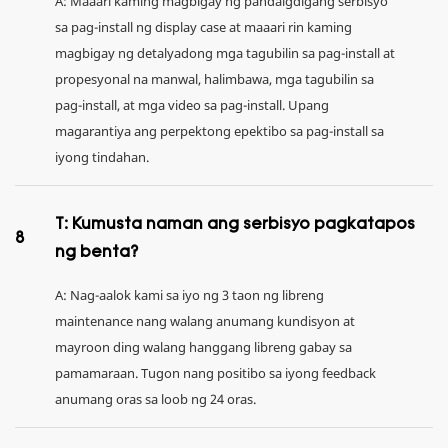
A: Maaari kaming magbigay ng pandaigdigang serbisyo
sa pag-install ng display case at maaari rin kaming
magbigay ng detalyadong mga tagubilin sa pag-install at
propesyonal na manwal, halimbawa, mga tagubilin sa
pag-install, at mga video sa pag-install. Upang
magarantiya ang perpektong epektibo sa pag-install sa
iyong tindahan.
T: Kumusta naman ang serbisyo pagkatapos
8
ng benta?
A: Nag-aalok kami sa iyo ng 3 taon ng libreng
maintenance nang walang anumang kundisyon at
mayroon ding walang hanggang libreng gabay sa
pamamaraan. Tugon nang positibo sa iyong feedback
anumang oras sa loob ng 24 oras.