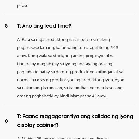
piraso.
5
T: Ano ang lead time?
A: Para sa mga produktong nasa stock o simpleng
pagproseso lamang, karaniwang tumatagal ito ng 5-15
araw. Kung wala sa stock, ang aming propesyonal na
tindero ay magbibigay sa iyo ng tinatayang oras ng
paghahatid batay sa dami ng produktong kailangan at sa
normal na oras ng produksyon ng produktong iyon. Ayon
sa nakaraang karanasan, sa karamihan ng mga kaso, ang
oras ng paghahatid ay hindi lalampas sa 45 araw.
T: Paano magagarantiya ang kalidad ng iyong
6
display cabinet?
A: Mahigit 25 taon na kami sa larangan ng display