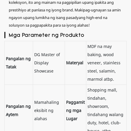
koleksyon, ito ang mainam na pagpipilian upang ipakita ang
prestihiyo at panlasa ng iyong brand. Makipag-ugnayan sa amin
ngayon upang lumikha ng isang pasadyang high-end na
solusyon sa pagpapakita para sa iyong alahas!
▎Mga Parameter ng Produkto
MDF na may
DG Master of
baking, wood
Pangalan ng
Display
Materyal
veneer, stainless
Tatak
Showcase
steel, salamin,
marmol atbp.
Shopping mall,
tindahan,
Mamahaling
Paggamit
Pangalan ng
showroom,
eksibit ng
ng mga
Aytem
tindahang walang
alahas
Lugar
duty, hotel, club-
house, atbp.