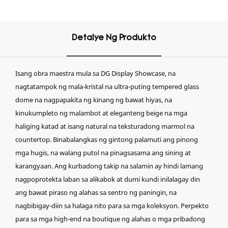
Detalye Ng Produkto
Isang obra maestra mula sa DG Display Showcase, na
nagtatampok ng mala-kristal na ultra-puting tempered glass
dome na nagpapakita ng kinang ng bawat hiyas, na
kinukumpleto ng malambot at eleganteng beige na mga
haliging katad at isang natural na teksturadong marmol na
countertop. Binabalangkas ng gintong palamuti ang pinong
mga hugis, na walang putol na pinagsasama ang sining at
karangyaan. Ang kurbadong takip na salamin ay hindi lamang
nagpoprotekta laban sa alikabok at dumi kundi inilalagay din
ang bawat piraso ng alahas sa sentro ng paningin, na
nagbibigay-diin sa halaga nito para sa mga koleksyon. Perpekto
para sa mga high-end na boutique ng alahas o mga pribadong