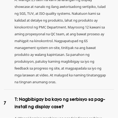
showcase at nanalo ng ilang awtorisadong sertipiko, tulad
ng SGS, TUV, at ISO quality systems. Nakatuon kami sa
kalidad at detalye ng produkto, lahat ng produkto ay
kinokontrol ng PMC Department. Mayroong 12 kawani sa
aming propesyonal na QC team, at ang bawat proseso ay
mahigpit na kinokontrol. Nagpapatupad ng 6S
management system on-site, tinitiyak na ang bawat
produkto ay walang kapintasan. Sa panahon ng
produksyon, patuloy kaming magbibigay sa iyo ng
feedback sa progreso ng site, at magpapadala sa iyo ng
mga larawan at video. At malugod ka naming tinatanggap
na tingnan anumang oras.
T: Nagbibigay ba kayo ng serbisyo sa pag-
7
install ng display case?