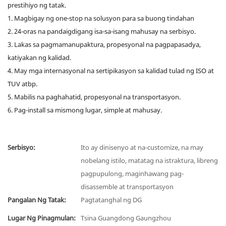
prestihiyo ng tatak.
1. Magbigay ng one-stop na solusyon para sa buong tindahan
2. 24-oras na pandaigdigang isa-sa-isang mahusay na serbisyo.
3. Lakas sa pagmamanupaktura, propesyonal na pagpapasadya,
katiyakan ng kalidad.
4. May mga internasyonal na sertipikasyon sa kalidad tulad ng ISO at
TUV atbp.
5. Mabilis na paghahatid, propesyonal na transportasyon.
6. Pag-install sa mismong lugar, simple at mahusay.
Serbisyo:
Ito ay dinisenyo at na-customize, na may
nobelang istilo, matatag na istraktura, libreng
pagpupulong, maginhawang pag-
disassemble at transportasyon
Pangalan Ng Tatak:
Pagtatanghal ng DG
Lugar Ng Pinagmulan:
Tsina Guangdong Gaungzhou