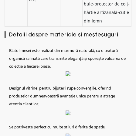
bule-protector de colț-
hârtie artizanală-cutie
din lemn
▎Detalii despre materiale și meșteșuguri
Blatul mesei este realizat din marmură naturală, cu o textură
organică rafinată care transmite eleganță și sporește valoarea de
colecție a fiecărei piese.
Designul vitrinei pentru bijuterii rupe convențiile, oferind
produselor dumneavoastră avantaje unice pentru a atrage
atenția clienților.
Se potrivește perfect cu multe stiluri diferite de spațiu.