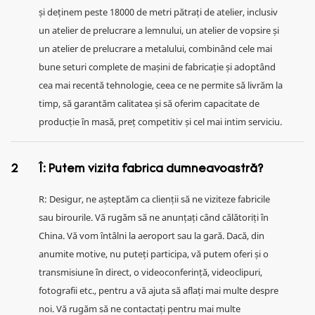
și deținem peste 18000 de metri pătrați de atelier, inclusiv
un atelier de prelucrare a lemnului, un atelier de vopsire și
un atelier de prelucrare a metalului, combinând cele mai
bune seturi complete de mașini de fabricație și adoptând
cea mai recentă tehnologie, ceea ce ne permite să livrăm la
timp, să garantăm calitatea și să oferim capacitate de
producție în masă, preț competitiv și cel mai intim serviciu.
2
Î: Putem vizita fabrica dumneavoastră?
R: Desigur, ne așteptăm ca clienții să ne viziteze fabricile
sau birourile. Vă rugăm să ne anunțați când călătoriți în
China. Vă vom întâlni la aeroport sau la gară. Dacă, din
anumite motive, nu puteți participa, vă putem oferi și o
transmisiune în direct, o videoconferință, videoclipuri,
fotografii etc., pentru a vă ajuta să aflați mai multe despre
noi. Vă rugăm să ne contactați pentru mai multe