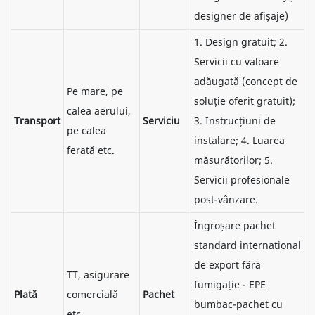
designer de afișaje)
1. Design gratuit; 2.
Servicii cu valoare
adăugată (concept de
Pe mare, pe
soluție oferit gratuit);
calea aerului,
Transport
Serviciu
3. Instrucțiuni de
pe calea
instalare; 4. Luarea
ferată etc.
măsurătorilor; 5.
Servicii profesionale
post-vânzare.
Îngroșare pachet
standard internațional
de export fără
TT, asigurare
fumigație - EPE
Plată
comercială
Pachet
bumbac-pachet cu
etc.