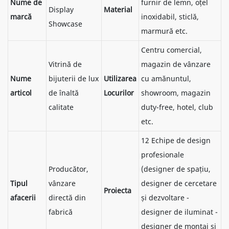
Nume de
furnir de lemn, oțel
Display
Material
marcă
inoxidabil, sticlă,
Showcase
marmură etc.
Centru comercial,
Vitrină de
magazin de vânzare
Nume
bijuterii de lux
Utilizarea
cu amănuntul,
articol
de înaltă
Locurilor
showroom, magazin
calitate
duty-free, hotel, club
etc.
12 Echipe de design
profesionale
Producător,
(designer de spațiu,
Tipul
vânzare
designer de cercetare
Proiecta
afacerii
directă din
și dezvoltare -
fabrică
designer de iluminat -
designer de montaj și