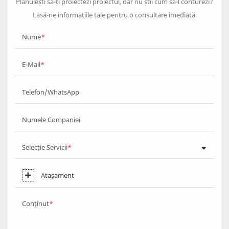
Plănuiești să-ți proiectezi proiectul, dar nu știi cum să-l conturezi?
Lasă-ne informațiile tale pentru o consultare imediată.
Nume
E-Mail
Telefon/WhatsApp
Numele Companiei
Selecție Servicii
Atașament
Conţinut