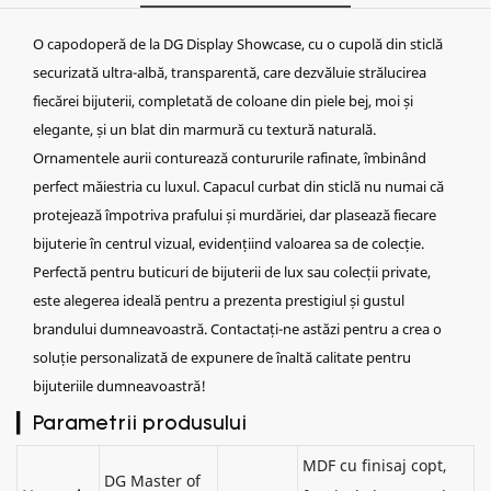
O capodoperă de la DG Display Showcase, cu o cupolă din sticlă
securizată ultra-albă, transparentă, care dezvăluie strălucirea
fiecărei bijuterii, completată de coloane din piele bej, moi și
elegante, și un blat din marmură cu textură naturală.
Ornamentele aurii conturează contururile rafinate, îmbinând
perfect măiestria cu luxul. Capacul curbat din sticlă nu numai că
protejează împotriva prafului și murdăriei, dar plasează fiecare
bijuterie în centrul vizual, evidențiind valoarea sa de colecție.
Perfectă pentru buticuri de bijuterii de lux sau colecții private,
este alegerea ideală pentru a prezenta prestigiul și gustul
brandului dumneavoastră. Contactați-ne astăzi pentru a crea o
soluție personalizată de expunere de înaltă calitate pentru
bijuteriile dumneavoastră!
▎Parametrii produsului
MDF cu finisaj copt,
DG Master of