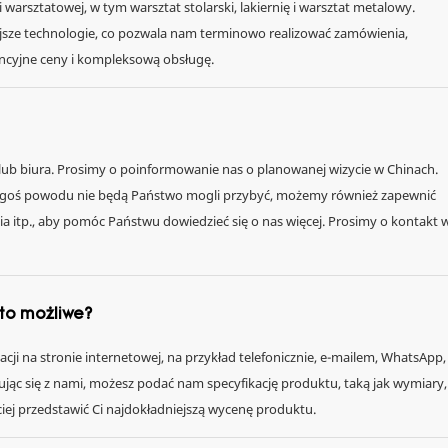
sztatowej, w tym warsztat stolarski, lakiernię i warsztat metalowy.
jsze technologie, co pozwala nam terminowo realizować zamówienia,
ncyjne ceny i kompleksową obsługę.
i lub biura. Prosimy o poinformowanie nas o planowanej wizycie w Chinach.
akiegoś powodu nie będą Państwo mogli przybyć, możemy również zapewnić
ia itp., aby pomóc Państwu dowiedzieć się o nas więcej. Prosimy o kontakt 
 to możliwe?
ji na stronie internetowej, na przykład telefonicznie, e-mailem, WhatsApp,
jąc się z nami, możesz podać nam specyfikację produktu, taką jak wymiary,
bciej przedstawić Ci najdokładniejszą wycenę produktu.