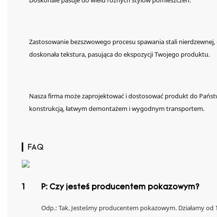
Doskonale pasuje do wielu różnych stylów pomieszczeń.
Zastosowanie bezszwowego procesu spawania stali nierdzewnej, el
doskonała tekstura, pasująca do ekspozycji Twojego produktu.
Nasza firma może zaprojektować i dostosować produkt do Państw
konstrukcją, łatwym demontażem i wygodnym transportem.
▎FAQ
1
P: Czy jesteś producentem pokazowym?
Odp.: Tak. Jesteśmy producentem pokazowym. Działamy od 