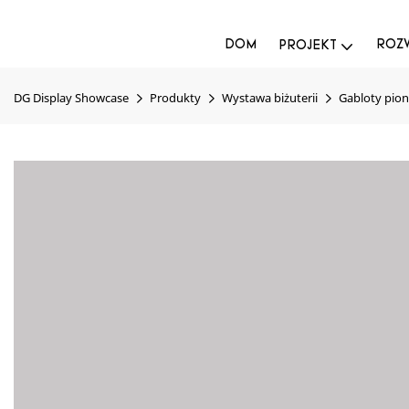
DOM
ROZW
PROJEKT
DG Display Showcase
Produkty
Wystawa biżuterii
Gabloty pio