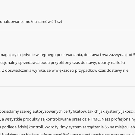
onalizowane, można zamówić 1 szt.
agających jedynie wstępnego przetwarzania, dostawa trwa zazwyczaj od 
ofesjonalny sprzedawca poda przybliżony czas dostawy, oparty na ilości
 Z doświadczenia wynika, że ​​w większości przypadków czas dostawy nie
posiadamy szereg autoryzowanych certyfikatów, takich jak systemy jakości 
w, a wszystkie produkty są kontrolowane przez dział PMC. Nasz profesjonaln
s podlega ścisłej kontroli. Wdrożyliśmy system zarządzania 6S na miejscu, a
i będziemy na bieżąco informować Państwa o postępach prac oraz przesyła