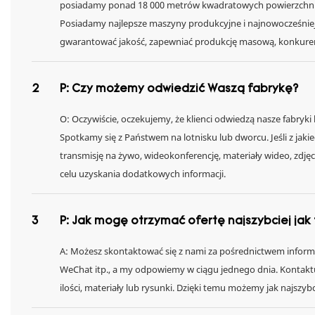
posiadamy ponad 18 000 metrów kwadratowych powierzchni war
Posiadamy najlepsze maszyny produkcyjne i najnowocześnie
gwarantować jakość, zapewniać produkcję masową, konkure
2
P: Czy możemy odwiedzić Waszą fabrykę?
O: Oczywiście, oczekujemy, że klienci odwiedzą nasze fabryk
Spotkamy się z Państwem na lotnisku lub dworcu. Jeśli z j
transmisję na żywo, wideokonferencję, materiały wideo, zdjęc
celu uzyskania dodatkowych informacji.
3
P: Jak mogę otrzymać ofertę najszybciej jak
A: Możesz skontaktować się z nami za pośrednictwem informac
WeChat itp., a my odpowiemy w ciągu jednego dnia. Kontaktu
ilości, materiały lub rysunki. Dzięki temu możemy jak najszy