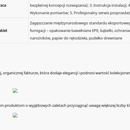
raca
bezpłatnej koncepcji rozwiązania); 3. Instrukcja instalacji; 4
Wykonanie pomiarów; 5. Profesjonalny serwis posprzeda
Zagęszczanie międzynarodowego standardu eksportowe
akiet
fumigacji – opakowanie bawełniane EPE, bąbelki, ochrania
narożników, papier do rękodzieła, pudełko drewniane
 organicznej fakturze, która dodaje elegancji i podnosi wartość kolekcjone
oim produktom o wyjątkowych zaletach przyciągnąć uwagę większej liczby kl