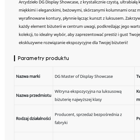
Arcydzieło DG Display Showcase, z krystalicznie czystą, ultrabiał
miękkimi i eleganckimi, beżowymi, skórzanymi kolumnami oraz m
wyrafinowane kontury, płynnie łącząc kunszt z luksusem. Zakrzyw
każdy element biżuterii w centrum uwagi, podkreślając jego wart
kolekcji, to idealny wybór, aby zaprezentować prestiż i gust Twoje
ekskluzywne rozwiązanie ekspozycyjne dla Twojej biżuterii!
▎Parametry produktu
Nazwa marki
DG Master of Display Showcase
T
Witryna ekspozycyjna na luksusową
Ko
Nazwa przedmiotu
biżuterię najwyższej klasy
m
Producent, sprzedaż bezpośrednia z
Rodzaj działalności
P
fabryki