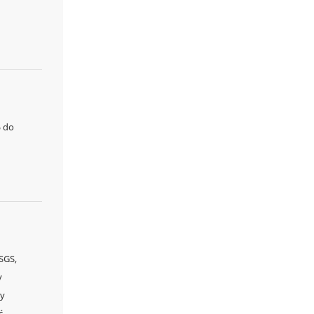
5 do
SGS,
y
by
ć