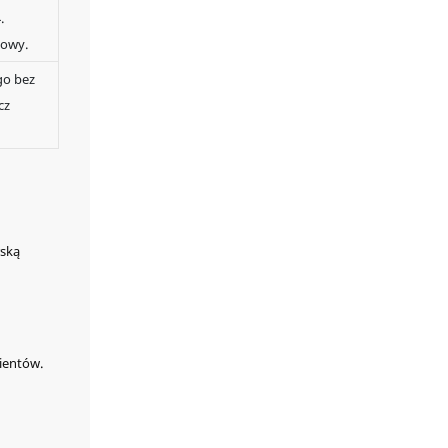
produkcji,
.
profesjonalna
żowy.
personalizacja i
gwarancja jakości. 4.
go bez
Posiada
cz
międzynarodowe
certyfikaty jakości,
takie jak ISO i TUV.
5. Szybka dostawa,
profesjonalny
transport. 6. Montaż
na miejscu, prosty i
rską
wydajny.
ientów.