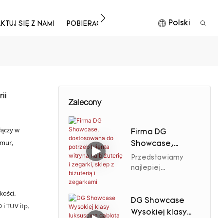
Polski
TUJ SIĘ Z NAMI
POBIERAĆ
ii
Zalecony
łączy w
Firma DG
rmur,
Showcase,
dostosowana do
Przedstawiamy
potrzeb klienta
najlepiej
sprzedającą się
witryna na
witrynę DG Display
biżuterię i
kości.
Showcase na
DG Showcase
zegarki, sklep z
 i TUV itp.
biżuterię i zegarki z
Wysokiej klasy
biżuterią i