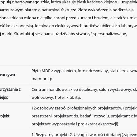
ą kopułą z hartowanego szkła, która ukazuje blask każdego klejnotu, uzupełn
armurowym blatem o naturalnej fakturze. Złote wykończenia podkreślają
iona szklana osłona nie tylko chroni przed kurzem i brudem, ale także umie
ość kolekcjonerską. Idealna do ekskluzywnych butików jubilerskich lub pry
j marki. Skontaktuj się z nami już dziś, aby stworzyć spersonalizowane,
Płyta MDF z wypalaniem, fornir drewniany, stal nierdzewna
worzywo
marmur itp.
rzystanie z
Centrum handlowe, sklep detaliczny, salon wystawowy, sk
iejsc
wolnocłowy, hotel, klub itp.
12-osobowy zespół profesjonalnych projektantów (projek
rojekt
przestrzeni, projektant ds. badań i rozwoju, projektant ośw
projektant wyposażenia i projektant ekspozycji)
1. Bezpłatny projekt; 2. Usługi o wartości dodanej (zapewn