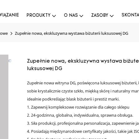
IĄZANIE
SKONTAK
PRODUKTY
O NAS
ZASOBY
nowe
Zupełnie nowa, ekskluzywna wystawa biżuterii luksusowej DG
Zupełnie nowa, ekskluzywna wystawa biżuter
luksusowej DG
Zupełnie nowa witryna DG, poświęcona luksusowej biżuterii, 
sobie krystalicznie czyste szkło, miękką skórę i naturalny ma
idealnie podkreślając blask biżuterii i prestiż marki.
1. Zapewnij kompleksowe rozwiązanie dla całego sklepu
2. 24-godzinna, globalna, indywidualna, sprawna obsługa.
3. Siła produkcji, profesjonalna personalizacja, zapewnienie ja
4. Posiadają międzynarodowe certyfikaty jakości, takie jak ISO