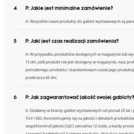
4
P: Jakie jest minimalne zamówienie?
A: Wszystkie nasze produkty do gablot wystawowych są pers
5
P: Jaki jest czas realizacji zamówienia?
A: W przypadku produktów dostępnych w magazynie lub wym
15 dni. Jeśli produkt nie jest dostępny w magazynie, nasz pr
potrzebnego produktu i standardowym czasie jego produkcji.
przekracza 45 dni.
6
P: Jak zagwarantować jakość swojej gabloty?
A: Działamy w branży gablot wystawowych od ponad 25 lat i 
TUV i ISO. Koncentrujemy się na jakości i detalach produktó
zespół kontroli jakości (QC) zatrudnia 12 osób, a każdy proce
zapewnić bezbłędność każdego produktu. W trakcie produkcj