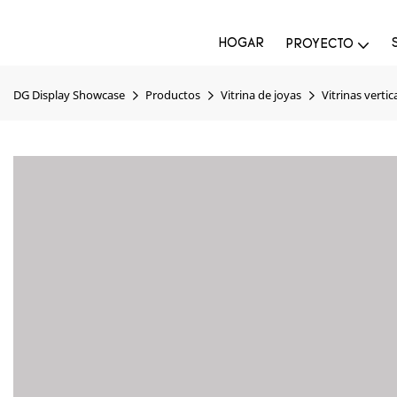
HOGAR
PROYECTO
DG Display Showcase
Productos
Vitrina de joyas
Vitrinas vertic