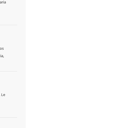
aria
mos
ia,
. Le