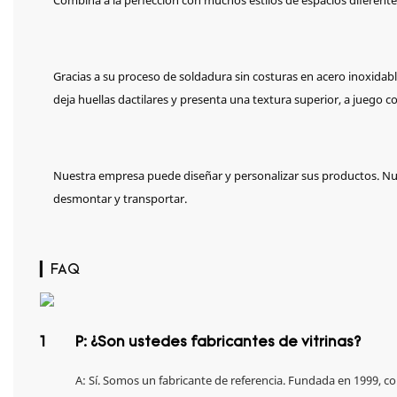
Combina a la perfección con muchos estilos de espacios diferente
Gracias a su proceso de soldadura sin costuras en acero inoxidable
deja huellas dactilares y presenta una textura superior, a juego 
Nuestra empresa puede diseñar y personalizar sus productos. Nue
desmontar y transportar.
▎FAQ
1
P: ¿Son ustedes fabricantes de vitrinas?
A: Sí. Somos un fabricante de referencia. Fundada en 1999, 