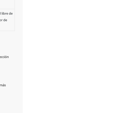
calidad como ISO y
TÜV, entre otras. 5.
 libre de
Entrega rápida y
transporte
or de
profesional. 6.
Instalación in situ
sencilla y eficiente.
ección
 más