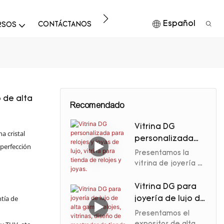
Español
CONTÁCTANOS
DESCARGAR
RSOS
o de alta
Recomendado
Vitrina DG
a cristal
personalizada
 perfección
para relojes y
Presentamos la
joyas de lujo,
vitrina de joyería y
relojes de alta
vitrina para
gama más vendida
tienda de relojes
Vitrina DG para
de DG Display
ntía de
y joyas.
joyería de lujo de
Showcase.
alta gama,
Presentamos el
Fabricada con
relojes, vitrinas,