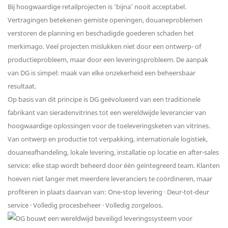
Bij hoogwaardige retailprojecten is 'bijna' nooit acceptabel.
Vertragingen betekenen gemiste openingen, douaneproblemen
verstoren de planning en beschadigde goederen schaden het
merkimago. Veel projecten mislukken niet door een ontwerp- of
productieprobleem, maar door een leveringsprobleem. De aanpak
van DG is simpel: maak van elke onzekerheid een beheersbaar
resultaat.
Op basis van dit principe is DG geëvolueerd van een traditionele
fabrikant van sieradenvitrines tot een wereldwijde leverancier van
hoogwaardige oplossingen voor de toeleveringsketen van vitrines.
Van ontwerp en productie tot verpakking, internationale logistiek,
douaneafhandeling, lokale levering, installatie op locatie en after-sales
service: elke stap wordt beheerd door één geïntegreerd team. Klanten
hoeven niet langer met meerdere leveranciers te coördineren, maar
profiteren in plaats daarvan van: One-stop levering · Deur-tot-deur
service · Volledig procesbeheer · Volledig zorgeloos.