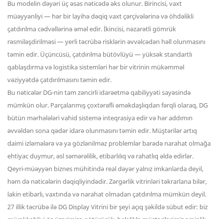
Bu modelin dəyəri üç əsas nəticədə əks olunur. Birincisi, vaxt
müəyyənliyi — hər bir layihə dəqiq vaxt çərçivələrinə və öhdəlikli
çatdırılma cədvəllərinə əməl edir. İkincisi, nəzarətli gömrük
rəsmiləşdirilməsi — yerli təcrübə risklərin əvvəlcədən həll olunmasını
təmin edir. Üçüncüsü, çatdırılma bütövlüyü — yüksək standartlı
qablaşdırma və logistika sistemləri hər bir vitrinin mükəmməl
vəziyyətdə çatdırılmasını təmin edir.
Bu nəticələr DG-nin tam zəncirli idarəetmə qabiliyyəti sayəsində
mümkün olur. Parçalanmış çoxtərəfli əməkdaşlıqdan fərqli olaraq, DG
bütün mərhələləri vahid sistemə inteqrasiya edir və hər addımın
əvvəldən sona qədər idarə olunmasını təmin edir. Müştərilər artıq
daimi izləmələrə və ya gözlənilməz problemlər barədə narahat olmağa
ehtiyac duymur, əsl səmərəlilik, etibarlılıq və rahatlıq əldə edirlər.
Qeyri-müəyyən biznes mühitində real dəyər yalnız imkanlarda deyil,
həm də nəticələrin dəqiqliyindədir. Zərgərlik vitrinləri təkrarlana bilər,
lakin etibarlı, vaxtında və narahat olmadan çatdırılma mümkün deyil.
27 illik təcrübə ilə DG Display Vitrini bir şeyi açıq şəkildə sübut edir: biz