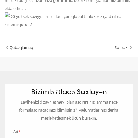
mürəkkəbliyi öz üzərimizə götürürük, beləliklə müştərilərimiz əminlik
əldə edirlər.
Qabaqlamaq
Sonrakı
Bizimlə Əlaqə Saxlayın
Layihənizi dizayn etməyi planlaşdırırsınız, amma necə
formalaşdıracağınızı bilmirsiniz? Məlumatlarınızı dərhal
məsləhətləşmək üçün buraxın.
Ad