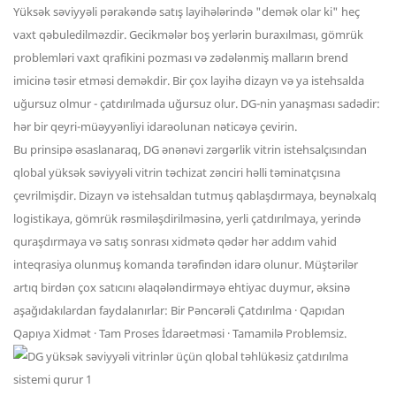
Yüksək səviyyəli pərakəndə satış layihələrində "demək olar ki" heç
vaxt qəbuledilməzdir. Gecikmələr boş yerlərin buraxılması, gömrük
problemləri vaxt qrafikini pozması və zədələnmiş malların brend
imicinə təsir etməsi deməkdir. Bir çox layihə dizayn və ya istehsalda
uğursuz olmur - çatdırılmada uğursuz olur. DG-nin yanaşması sadədir:
hər bir qeyri-müəyyənliyi idarəolunan nəticəyə çevirin.
Bu prinsipə əsaslanaraq, DG ənənəvi zərgərlik vitrin istehsalçısından
qlobal yüksək səviyyəli vitrin təchizat zənciri həlli təminatçısına
çevrilmişdir. Dizayn və istehsaldan tutmuş qablaşdırmaya, beynəlxalq
logistikaya, gömrük rəsmiləşdirilməsinə, yerli çatdırılmaya, yerində
quraşdırmaya və satış sonrası xidmətə qədər hər addım vahid
inteqrasiya olunmuş komanda tərəfindən idarə olunur. Müştərilər
artıq birdən çox satıcını əlaqələndirməyə ehtiyac duymur, əksinə
aşağıdakılardan faydalanırlar: Bir Pəncərəli Çatdırılma · Qapıdan
Qapıya Xidmət · Tam Proses İdarəetməsi · Tamamilə Problemsiz.