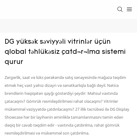
DG yüksək səviyyəli vitrinlər üçün 
qlobal təhlükəsiz çatdırılma sistemi 
qurur
Zərgərlik, saat və lüks pərakəndə satış sənayesində mağaza təqdim
etmək heç vaxt yalnız dizayn və sənətkarlıqla bağlı deyil. Nəticə
brendlərin həqiqətən qayğı göstərdiyi şeydir: Məhsul vaxtında
çatacaqmı? Gömrük rəsmiləşdirilməsi rahat olacaqmı? Vitrinlər
mükəmməl vəziyyətdə çatdırılacaqmı? 27 illik təcrübəsi ilə DG Display
Showcase hər bir layihənin əminliklə tamamlanmasını təmin edən
dəqiq bir cavab təqdim edir - vaxtında çatdırılma, rahat gömrük
rəsmiləşdirilməsi və mükəmməl son çatdırılma.