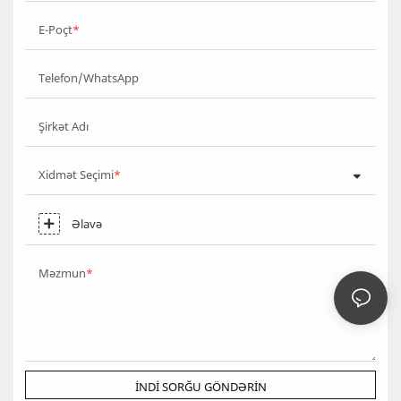
E-Poçt
Telefon/WhatsApp
Şirkət Adı
Xidmət Seçimi
Əlavə
Məzmun
İNDI SORĞU GÖNDƏRIN