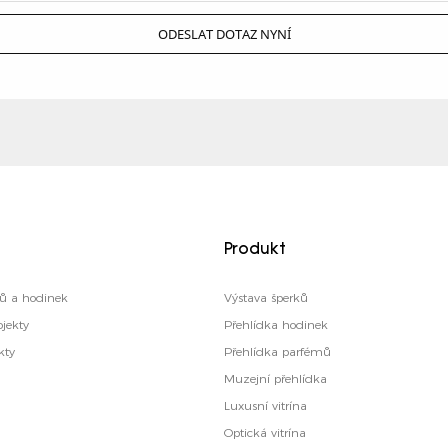
ODESLAT DOTAZ NYNÍ
Produkt
ků a hodinek
Výstava šperků
jekty
Přehlídka hodinek
kty
Přehlídka parfémů
Muzejní přehlídka
Luxusní vitrína
Optická vitrína