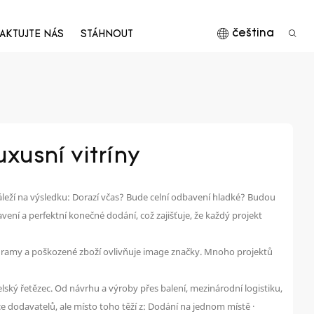
čeština
AKTUJTE NÁS
STÁHNOUT
xusní vitríny
eží na výsledku: Dorazí včas? Bude celní odbavení hladké? Budou
ní a perfektní konečné dodání, což zajišťuje, že každý projekt
gramy a poškozené zboží ovlivňuje image značky. Mnoho projektů
ský řetězec. Od návrhu a výroby přes balení, mezinárodní logistiku,
íce dodavatelů, ale místo toho těží z: Dodání na jednom místě ·