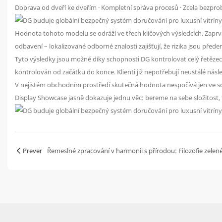
Doprava od dveří ke dveřím · Kompletní správa procesů · Zcela bezpr
Hodnota tohoto modelu se odráží ve třech klíčových výsledcích. Zapr
odbavení – lokalizované odborné znalosti zajišťují, že rizika jsou předem
Tyto výsledky jsou možné díky schopnosti DG kontrolovat celý řetězec.
kontrolován od začátku do konce. Klienti již nepotřebují neustálé násle
V nejistém obchodním prostředí skutečná hodnota nespočívá jen ve schop
Display Showcase jasně dokazuje jednu věc: bereme na sebe složitost, tak
Prever