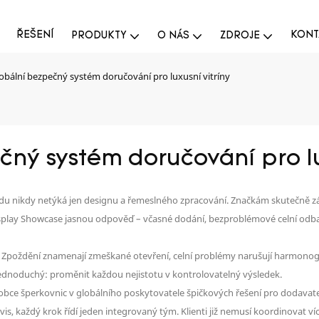
ŘEŠENÍ
KONT
PRODUKTY
O NÁS
ZDROJE
obální bezpečný systém doručování pro luxusní vitríny
ný systém doručování pro lu
u nikdy netýká jen designu a řemeslného zpracování. Značkám skutečně zál
isplay Showcase jasnou odpověď – včasné dodání, bezproblémové celní odbave
é. Zpoždění znamenají zmeškané otevření, celní problémy narušují harmono
e jednoduchý: proměnit každou nejistotu v kontrolovatelný výsledek.
obce šperkovnic v globálního poskytovatele špičkových řešení pro dodavatel
rvis, každý krok řídí jeden integrovaný tým. Klienti již nemusí koordinovat v