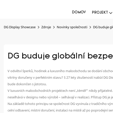
DOMOV
PROJEKT
DG Display Showcase
Zdroje
Novinky společnosti
DG buduje gl
DG buduje globální bezpeč
V odvětví šperků, hodinek a luxusního maloobchodu se dodání obchod
vitríny doručeny v perfektním stavu? S 27 lety zkušeností nabízí DG D
bude dokončen s jistotou.
V luxusních maloobchodních projektech není „téměř“ nikdy přijateln
neselhává v designu nebo výrobě – selhávají v realizaci. Přístup DG j
Na základě tohoto principu se společnost DG vyvinula z tradičního výr
celní odbavení, místní doručení, instalaci na místě až po poprodejní se