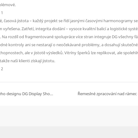
oblémové.
vé, časová jistota – každý projekt se řídí jasnými časovými harmonogramy
 vyřešena. Zatřetí, integrita dodání – vysoce kvalitní balicí a logistické syst
 Na rozdíl od fragmentované spolupráce více stran integruje DG všechny fáz
dné kontroly ani se nestarají o neočekávané problémy, a dosahují skutečné ef
nostech, ale v jistotě výsledků. Vitríny šperků lze replikovat, ale spolehli
že naši klienti získají jistotu.
Řemeslné zpracování v harmonii s přírodou: Filozofie zeleného designu DG Display Showcase