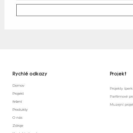
Rychlé odkazy
Projekt
Domov
Projekty šper
Projekt
Parfémové pro
řešení
Muzejní proje
Produkty
O nás
Zdroje