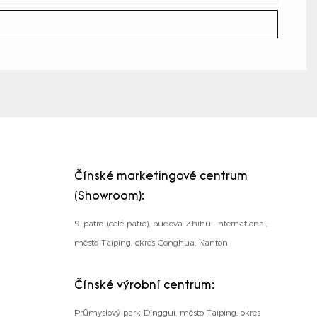
Čínské marketingové centrum
(Showroom):
9. patro (celé patro), budova Zhihui International,
město Taiping, okres Conghua, Kanton
Čínské výrobní centrum:
Průmyslový park Dinggui, město Taiping, okres