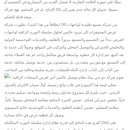
سلبًا على صورة العلامة التجارية. لا تفشل العديد من المشاريع في التصميم أو
الإنتاج، بل في التسليم. نهج شركة DG بسيط: تحويل كل حالة عدم يقين إلى
نتيجة قابلة للتحكم.
انطلاقاً من هذا المبدأ، تطورت شركة DG من شركة تصنيع تقليدية لواجهات
عرض المجوهرات إلى مزود عالمي لحلول سلسلة التوريد الراقية لواجهات
العرض. بدءاً من التصميم والتصنيع، مروراً بالتغليف والخدمات اللوجستية الدولية
والتخليص الجمركي والتوصيل المحلي والتركيب في الموقع، وصولاً إلى خدمة ما
بعد البيع، تتم إدارة كل خطوة بواسطة فريق متكامل واحد. لم يعد العملاء بحاجة
إلى التنسيق مع موردين متعددين، بل يستفيدون من: خدمة توصيل شاملة، خدمة
من الباب إلى الباب، إدارة كاملة للعمليات، تجربة سلسة وخالية من المتاعب.
تتجلى قيمة هذا النموذج في ثلاث نتائج رئيسية. أولاً، ضمان الالتزام بالجدول
الزمني - حيث يلتزم كل مشروع بجداول زمنية واضحة ومواعيد تسليم محددة.
ثانياً، تخليص جمركي مُحكم - تضمن الخبرة المحلية معالجة المخاطر مسبقاً. ثالثاً،
سلامة التسليم - تضمن أنظمة التغليف والخدمات اللوجستية عالية المستوى
وصول كل قطعة عرض في حالة ممتازة.
تُعزى هذه النتائج إلى قدرة نظام إدارة سلسلة التوريد المتكاملة (DG) على