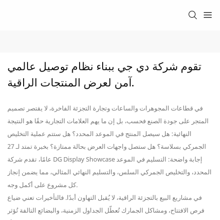
تقوم شركة دي جي ببناء نظام توصيل عالمي 
آمن لعرض المنتجات الراقية.
في قطاعات المجوهرات والساعات وتجارة التجزئة الفاخرة، لا يقتصر تصميم
المتجر على جودة الصنع فحسب، بل إن ما يهم العلامات التجارية حقًا هو النتيجة
النهائية: هل سيصل المنتج في الموعد المحدد؟ هل ستتم عملية التخليص
الجمركي بسلاسة؟ هل ستصل واجهات العرض بحالة ممتازة؟ بخبرة تمتد لـ 27
عامًا، تقدم شركة DG Display Showcase إجابة واضحة: التسليم في الموعد
المحدد، والتخليص الجمركي السلس، والتسليم النهائي المثالي، مما يضمن إنجاز
كل مشروع على أكمل وجه.
في مشاريع البيع بالتجزئة الراقية، لا يُقبل التهاون أبدًا. فالتأخيرات تعني ضياع
فرص الافتتاح، ومشاكل الجمارك تُعطّل الجداول الزمنية، والبضائع التالفة تُؤثر