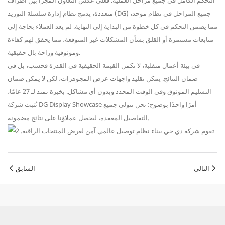
التحكم الكامل في جميع مراحل العملية. فعلى عكس التعاون المجزأ بين أطراف
متعددة، يدمج نظام إدارة سلسلة التوريد (DG) جميع المراحل في نظام موحد،
مما يضمن التحكم في كل خطوة من البداية إلى النهاية. لم يعد العملاء بحاجة إلى
متابعات مستمرة أو القلق بشأن المشكلات غير المتوقعة، مما يحقق لهم كفاءة
وموثوقية وراحة بال حقيقية.
في بيئة أعمال متقلبة، لا تكمن القيمة الحقيقية في القدرة فحسب، بل في
ضمان النتائج. يمكن تقليد واجهات عرض المجوهرات، لكن لا يمكن ضمان
التسليم الموثوق وفي الوقت المحدد وبدون أي مشاكل. بخبرة تمتد لـ 27 عامًا،
تُثبت شركة DG Display Showcase أمرًا واحدًا بوضوح: نحن نتولى جميع
التفاصيل المعقدة، ليحصل عملاؤنا على نتائج مضمونة.
التالي
السابق