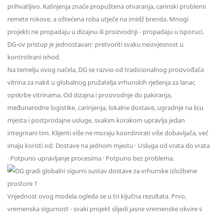
prihvatljivo. Kašnjenja znače propuštena otvaranja, carinski problemi
remete rokove, a oštećena roba utječe na imidž brenda. Mnogi
projekti ne propadaju u dizajnu ili proizvodnji - propadaju u isporuci.
DG-ov pristup je jednostavan: pretvoriti svaku neizvjesnost u
kontrolirani ishod.
Na temelju ovog načela, DG se razvio od tradicionalnog proizvođača
vitrina za nakit u globalnog pružatelja vrhunskih rješenja za lanac
opskrbe vitrinama. Od dizajna i proizvodnje do pakiranja,
međunarodne logistike, carinjenja, lokalne dostave, ugradnje na licu
mjesta i postprodajne usluge, svakim korakom upravlja jedan
integrirani tim. Klijenti više ne moraju koordinirati više dobavljača, već
imaju koristi od: Dostave na jednom mjestu · Usluga od vrata do vrata
· Potpuno upravljanje procesima · Potpuno bez problema.
Vrijednost ovog modela ogleda se u tri ključna rezultata. Prvo,
vremenska sigurnost - svaki projekt slijedi jasne vremenske okvire s