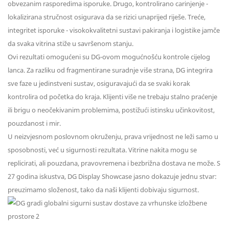
obvezanim rasporedima isporuke. Drugo, kontrolirano carinjenje -
lokalizirana stručnost osigurava da se rizici unaprijed riješe. Treće,
integritet isporuke - visokokvalitetni sustavi pakiranja i logistike jamče
da svaka vitrina stiže u savršenom stanju.
Ovi rezultati omogućeni su DG-ovom mogućnošću kontrole cijelog
lanca. Za razliku od fragmentirane suradnje više strana, DG integrira
sve faze u jedinstveni sustav, osiguravajući da se svaki korak
kontrolira od početka do kraja. Klijenti više ne trebaju stalno praćenje
ili brigu o neočekivanim problemima, postižući istinsku učinkovitost,
pouzdanost i mir.
U neizvjesnom poslovnom okruženju, prava vrijednost ne leži samo u
sposobnosti, već u sigurnosti rezultata. Vitrine nakita mogu se
replicirati, ali pouzdana, pravovremena i bezbrižna dostava ne može. S
27 godina iskustva, DG Display Showcase jasno dokazuje jednu stvar:
preuzimamo složenost, tako da naši klijenti dobivaju sigurnost.