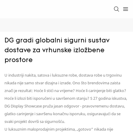
DG gradi globalni sigurni sustav 
dostave za vrhunske izložbene 
prostore
U industriji nakita, satova i luksuzne robe, dostava robe u trgovinu
nikada nije samo stvar dizajna i izrade. Ono što brendovima zaista
znači je rezultat: Hoće li stići na vrijeme? Hoće li carinjenje biti glatko?
Hoće li izlozi biti isporučeni u savršenom stanju? S 27 godina iskustva,
DG Display Showcase pruža jasan odgovor - pravovremenu dostavu,
glatko carinjenje i savršenu konačnu isporuku, osiguravajući da se
svaki projekt dovrši sa sigurnošću.
U luksuznim maloprodajnim projektima, „gotovo“ nikada nije