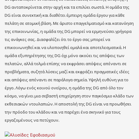
DG ανταποκρίνεται στην αρχή και τα επιλύει σωστά. Η ομάδα της
DG είναι συνεκτική και διαθέτει έμπειρη ομάδα έργου για κάθε
πελάτη σε ατομική βάση. Με άριστο επαγγελματισμό και κατανόηση
της επικοινωνίας, η ομάδα της DG μπορεί να ερμηνεύσει γρήγορα
τις ανάγκες σας. Διασφαλίζει ότι το έργο σας μπορεί να
επικοινωνηθεί και να υλοποιηθεί ομαλά και αποτελεσματικά. Η
ομάδα εξυπηρέτησης της DG όχι μόνο ακούει τις απόψεις των
πελατών, αλλά τολμά επίσης να εκφράσει απόψεις απέναντι σε
προβλήματα, συζητά λύσεις μαζί και εκφράζει πραγματικές ιδέες
και απόψεις απέναντι σε παράλογα σημεία. Υψηλή ευθύνη για το
έργο. Λόγω ενός κοινού ονείρου, η ομάδα της DG από όλο τον
κόσμο, να γίνει μια σεβαστή επιχείρηση στον παγκόσμιο κλάδο των
εκθεσιακών ντουλαπιών. Η αποστολή της DG είναι να προωθήσει
την πρόοδο του κλάδου και να παρέχει ένα σκηνικό για τους
εργαζομένους να πετύχουν.