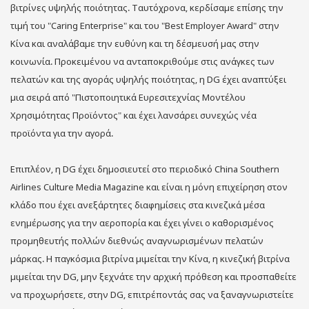
βιτρίνες υψηλής ποιότητας. Ταυτόχρονα, κερδίσαμε επίσης την
τιμή του "Caring Enterprise" και του "Best Employer Award" στην
Κίνα και αναλάβαμε την ευθύνη και τη δέσμευσή μας στην
κοινωνία. Προκειμένου να ανταποκριθούμε στις ανάγκες των
πελατών και της αγοράς υψηλής ποιότητας, η DG έχει αναπτύξει
μια σειρά από "Πιστοποιητικά Ευρεσιτεχνίας Μοντέλου
Χρησιμότητας Προϊόντος" και έχει λανσάρει συνεχώς νέα
προϊόντα για την αγορά.
Επιπλέον, η DG έχει δημοσιευτεί στο περιοδικό China Southern
Airlines Culture Media Magazine και είναι η μόνη επιχείρηση στον
κλάδο που έχει ανεξάρτητες διαφημίσεις στα κινεζικά μέσα
ενημέρωσης για την αεροπορία και έχει γίνει ο καθορισμένος
προμηθευτής πολλών διεθνώς αναγνωρισμένων πελατών
μάρκας. Η παγκόσμια βιτρίνα μιμείται την Κίνα, η κινεζική βιτρίνα
μιμείται την DG, μην ξεχνάτε την αρχική πρόθεση και προσπαθείτε
να προχωρήσετε, στην DG, επιτρέποντάς σας να ξαναγνωριστείτε