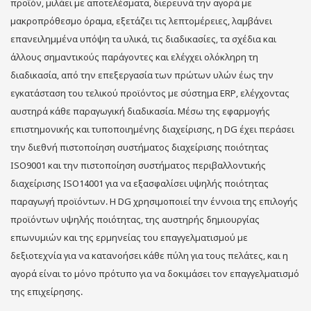
προϊόν, μιλάει με αποτελέσματα, διερευνά την αγορά με
μακροπρόθεσμο όραμα, εξετάζει τις λεπτομέρειες, λαμβάνει
επανειλημμένα υπόψη τα υλικά, τις διαδικασίες, τα σχέδια και
άλλους σημαντικούς παράγοντες και ελέγχει ολόκληρη τη
διαδικασία, από την επεξεργασία των πρώτων υλών έως την
εγκατάσταση του τελικού προϊόντος με σύστημα ERP, ελέγχοντας
αυστηρά κάθε παραγωγική διαδικασία. Μέσω της εφαρμογής
επιστημονικής και τυποποιημένης διαχείρισης, η DG έχει περάσει
την διεθνή πιστοποίηση συστήματος διαχείρισης ποιότητας
ISO9001 και την πιστοποίηση συστήματος περιβαλλοντικής
διαχείρισης ISO14001 για να εξασφαλίσει υψηλής ποιότητας
παραγωγή προϊόντων. Η DG χρησιμοποιεί την έννοια της επιλογής
προϊόντων υψηλής ποιότητας, της αυστηρής δημιουργίας
επωνυμιών και της ερμηνείας του επαγγελματισμού με
δεξιοτεχνία για να κατανοήσει κάθε πύλη για τους πελάτες, και η
αγορά είναι το μόνο πρότυπο για να δοκιμάσει τον επαγγελματισμό
της επιχείρησης.