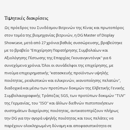
Τιμητικές διακρίσεις
Ως πρόεδρος του Συνδέσμου Βιτρινών της Κίνας και πρωτοπόρος
στον τομέα της βιομηχανίας βιτρινών, η DG Master of Display
Showcase, μετά από 27 χρόνια βαθιάς συσσώρευσης, βραβεύτηκε
με το βραβείο "Επιχείρηση Παρατήρησης Συμβολαίων και
Αξιολόγησης Πίστωσης της Επαρχίας Γκουανγκντόνγκ" για 6
συνεχόμενα χρόνια. Όλοι οι συνάδελφοι της επιχείρησης, με
πνεύμα επιχειρηματικής "κατασκευής προϊόντων υψηλής
ποιότητας, ρεαλιστικών και ειλικρινών, ικανοποίησης πελατών",
διαδοχικά και μέσω των προτύπων δοκιμών της Ελβετικής Γενικής
Συμβολαιογραφικής Τράπεζας SGS, των προτύπων δοκιμών "TUV"
της Γερμανίας, του "ISO" και άλλων διεθνών πιστοποιήσεων
συστημάτων διαχείρισης ποιότητας, αντικατοπτρίζουν πλήρως
την DG για την αγορά υψηλής ποιότητας και τους πελάτες να
παρέχουν ολοκληρωμένη δύναμη και αποφασιστικότητα σε