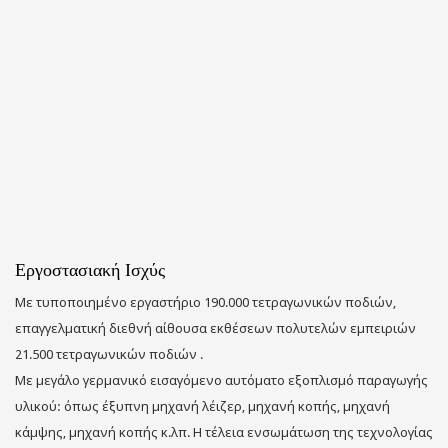
Εργοστασιακή Ισχύς
Με τυποποιημένο εργαστήριο 190.000 τετραγωνικών ποδιών,
επαγγελματική διεθνή αίθουσα εκθέσεων πολυτελών εμπειριών
21.500 τετραγωνικών ποδιών .
Με μεγάλο γερμανικό εισαγόμενο αυτόματο εξοπλισμό παραγωγής
υλικού: όπως έξυπνη μηχανή λέιζερ, μηχανή κοπής, μηχανή
κάμψης, μηχανή κοπής κ.λπ. Η τέλεια ενσωμάτωση της τεχνολογίας