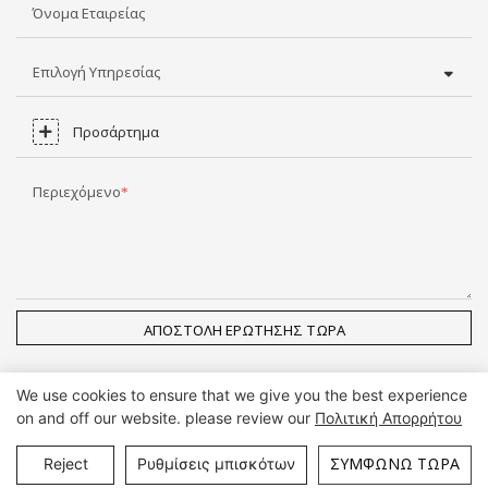
Όνομα Εταιρείας
Επιλογή Υπηρεσίας
Προσάρτημα
Περιεχόμενο
ΑΠΟΣΤΟΛΉ ΕΡΏΤΗΣΗΣ ΤΏΡΑ
We use cookies to ensure that we give you the best experience
on and off our website. please review our
Πολιτική Απορρήτου
Πνευματικά δικαιώματα © Guangzhou DG Furniture Co., Ltd. |
Χάρτης ιστότοπου
ΣΥΜΦΩΝΏ ΤΏΡΑ
Reject
Ρυθμίσεις μπισκότων