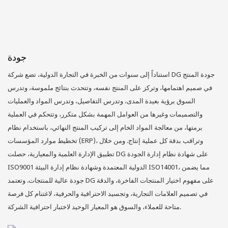
جودة
استناداً إلى سنوات من الخبرة في التجارة الدولية، تضع شركة DG جودة المنتج
في صميم اهتمامها، وتركز على المنتج نفسه، وتتحدث بنتائج ملموسة، وتدرس
السوق برؤية بعيدة المدى، وتدرس التفاصيل، وتدرس المواد والعمليات
والتصميمات وغيرها من العوامل المهمة بشكل متكرر، وتتحكم في العملية
برمتها، من معالجة المواد الخام إلى تركيب المنتج النهائي، باستخدام نظام
تخطيط موارد المؤسسات (ERP)، وتراقب بدقة كل عملية إنتاج. ومن خلال
تطبيق الإدارة العلمية والمعيارية، حصلت DG على شهادة نظام إدارة الجودة
ISO9001 الدولية المعتمدة وشهادة نظام إدارة البيئة ISO14001، مما يضمن
جودة عالية للمنتجات. وتعتمد DG على مفهوم اختيار المنتجات الفاخرة، والدقة
في تصميم العلامات التجارية، وتجسيد الاحترافية والحرفية، لاغتنام كل فرصة
متاحة للعملاء، والسوق هو المعيار الوحيد لاختبار احترافية الشركة.