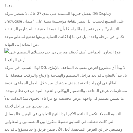
بدقة؟
بفضل خبرتها الممتدة على مدى 27 عامًا، لا تقتصر شركة DG Display
Showcase على التصنيع فحسب، بل تتميز بثقافة مؤسسية مبنية على "ضمان
التسليم". ونحن نؤمن إيمانًا راسخًا بأن القيمة الحقيقية للمشاريع الراقية لا
تكمن في مرحلة واحدة، بل في ما إذا كانت العملية برمتها تخضع لمنطق موحد
من البداية إلى النهاية.
لهذا السبب، في شركة DG، لا يبدأ أي مشروع لعرض مقتنيات المتاحف بالإنتاج،
بل يبدأ بالتعاون. لم تعد مراحل التصميم والهندسة والإنتاج والتركيب منفصلة، ​​بل
تُطوَّر في آنٍ واحد لتحقيق هدف مشترك. من خلال العمل الجماعي، ندمج
مستلزمات عرض المتاحف والتصميم الهيكلي والتنفيذ الميداني في نظام موحد،
ما يضمن تصميم كل واجهة عرض مخصصة مع مراعاة الجدوى منذ البداية، بدلاً
من تعديلها في مراحل لاحقة.
بالنسبة للعملاء، تكمن الفائدة الأكبر لهذا النهج التعاوني في اليقين. فالمسائل
التي كانت تتطلب في السابق تنسيقًا متكررًا بين المصممين والمقاولين
ومصنعي خزائن العرض المتحفية، تُحل الآن ضمن فريق واحد مسؤول. لم تعد