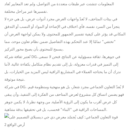
المعلومات تتشتت عبر طبقات متعددة من التواصل، ولم تعد المعايير تُعاد
تفسيرها عبر مراحل مختلفة.
في بيئات المتاحف، لا تُعدّ واجهات العرض مجرد أدوات عرض، بل هي جزء لا
يتجزأ من السرد نفسه. فأي اختلاف في الإضاءة أو المواد أو النسب أو التدفق
المكاني قد يؤثر على كيفية تفسير الجمهور للمحتوى. ولا يمكن لواجهة العرض أن
"تختفي" تمامًا إلا عند التحكم بهذه التفاصيل ضمن نظام تعاون موحد، مما
يسمح للمحتوى بأن يصبح محور التركيز.
تُعتبر ثقافة شركة DG، في جوهرها، ثقافة مسؤولية عن النتائج. فنحن لا نسعى
إلى التميز في قدرات معزولة، بل إلى تقديم نظام متكامل بكفاءة عالية. لأننا
ندرك أن ما يحتاجه العملاء في المشاريع الراقية ليس المزيد من الخيارات، بل
نتيجة موثوقة.
في شركة DG، لا يُعدّ التعاون الجماعي مجرد شعار، بل هو منهجية ومنظومة قيم.
فهو يضمن اتساق كل مشروع لعرض المتاحف من الفكرة إلى التنفيذ، وأن يبقى
كل عرض أقرب ما يكون إلى الرؤية الأصلية. من وجهة نظرنا، لا يكمن جوهر
المساحات الراقية في "البناء" فحسب، بل في تحقيقها بدقة متناهية.