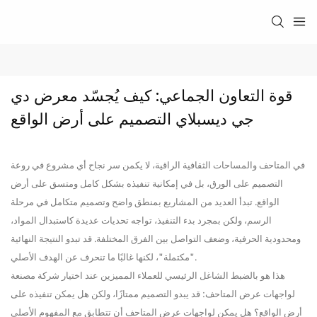
قوة التعاون الجماعي: كيف يُجسّد معرض دي 
جي ديسبلاي التصميم على أرض الواقع
في المتاحف والمساحات الثقافية الراقية، لا يكمن سر نجاح أي مشروع في روعة
التصميم على الورق، بل في إمكانية تنفيذه بشكل كامل ومتسق على أرض
الواقع. تبدأ العديد من المشاريع بمنطق واضح وتصميم متكامل في مرحلة
الرسم، ولكن بمجرد بدء التنفيذ، تواجه تحديات عديدة كاستبدال المواد،
ومحدودية الحرفية، وضعف التواصل بين الفرق المختلفة. قد تبدو النتيجة النهائية
"مكتملة"، لكنها غالبًا ما تنحرف عن الهدف الأصلي.
هذا هو بالضبط الشاغل الرئيسي للعملاء المميزين عند اختيار شركة مصنعة
لواجهات عرض المتاحف: قد يبدو التصميم ممتازًا، ولكن هل يمكن تنفيذه على
أرض الواقع؟ هل يمكن لواجهات عرض المتاحف أن تتطابق مع المفهوم الأصلي