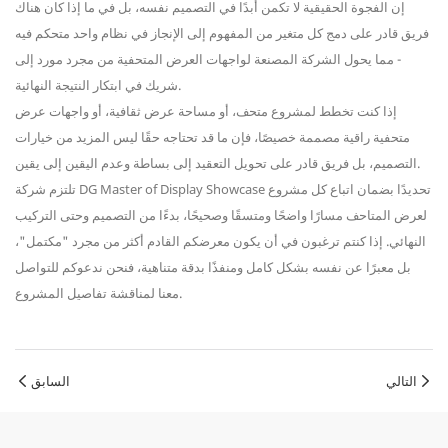
إن الفجوة الحقيقية لا تكمن أبدًا في التصميم نفسه، بل في ما إذا كان هناك
فريق قادر على دمج كل متغير من المفهوم إلى الإنجاز في نظام واحد متحكم فيه
- مما يحول الشركة المصنعة لواجهات العرض المتحفية من مجرد مورد إلى
شريك في ابتكار النتيجة النهائية.
إذا كنت تخطط لمشروع متحف، أو مساحة عرض ثقافية، أو واجهات عرض
متحفية راقية مصممة خصيصًا، فإن ما قد تحتاجه حقًا ليس المزيد من خيارات
التصميم، بل فريق قادر على تحويل التعقيد إلى بساطة وعدم اليقين إلى يقين.
تلتزم شركة DG Master of Display Showcase تحديدًا بضمان اتباع كل مشروع
لعرض المتاحف مسارًا واضحًا ومتسقًا وصحيحًا، بدءًا من التصميم وحتى التركيب
النهائي. إذا كنتم ترغبون في أن يكون معرضكم القادم أكثر من مجرد "مكتمل"،
بل معبرًا عن نفسه بشكل كامل ومنفذًا بدقة متناهية، فنحن ندعوكم للتواصل
معنا لمناقشة تفاصيل المشروع.
التالي
السابق