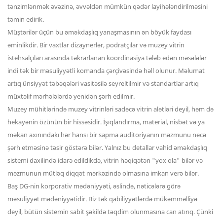
tənzimlənmək əvəzinə, əvvəldən mümkün qədər layihələndirilməsini
təmin edirik.
Müştərilər üçün bu əməkdaşlıq yanaşmasının ən böyük faydası
əminlikdir. Bir vaxtlar dizaynerlər, podratçılar və muzey vitrin
istehsalçıları arasında təkrarlanan koordinasiya tələb edən məsələlər
indi tək bir məsuliyyətli komanda çərçivəsində həll olunur. Məlumat
artıq ünsiyyət təbəqələri vasitəsilə seyreltilmir və standartlar artıq
müxtəlif mərhələlərdə yenidən şərh edilmir.
Muzey mühitlərində muzey vitrinləri sadəcə vitrin alətləri deyil, həm də
hekayənin özünün bir hissəsidir. İşıqlandırma, material, nisbət və ya
məkan axınındakı hər hansı bir sapma auditoriyanın məzmunu necə
şərh etməsinə təsir göstərə bilər. Yalnız bu detallar vahid əməkdaşlıq
sistemi daxilində idarə edildikdə, vitrin həqiqətən "yox ola" bilər və
məzmunun mütləq diqqət mərkəzində olmasına imkan verə bilər.
Baş DG-nin korporativ mədəniyyəti, əslində, nəticələrə görə
məsuliyyət mədəniyyətidir. Biz tək qabiliyyətlərdə mükəmməlliyə
deyil, bütün sistemin sabit şəkildə təqdim olunmasına can atırıq. Çünki