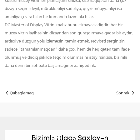
xüsusi muzey vitrinləri planlaşdırırsınızsa, sizə həqiqətən daha çox
dizayn seçimi deyil, mürəkkəbliyi sadəliyə, qeyri-müəyyənliyi isə
əminliyə çevirə bilən bir komanda lazım ola bilər.
DG Master of Display Vitrini məhz bunu etməyə sadiqdir: hər bir
muzey vitrin layihəsinin dizayndan son quraşdırmaya qədər bir aydın,
ardıcıl və düzgün yolu izləməsini təmin etmək. Növbəti sərginizin
sadəcə "tamamlanmaqdan" daha çox, həm də həqiqətən tam ifadə
olunmuş və dəqiq şəkildə təqdim olunmasını istəyirsinizsə, bizimlə
daha dərin bir söhbətə başlamağınızı xahiş edirik.
Qabaqlamaq
Sonrakı
Bizimlə Əlaqə Saxlayın