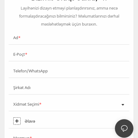
Layihənizi dizayn etməyi planlaşdırırsınız, amma necə
formalaşdıracağınızı bilmirsiniz? Məlumatlarınızı dərhal
məsləhətləşmək üçün buraxın.
Ad
E-Poçt
Telefon/WhatsApp
Şirkət Adı
Xidmət Seçimi
Əlavə
Məzmun