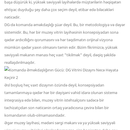
başa düşürük ki, yüksək səviyyəli layihələrdə müştərilərin həqiqətən
ehtiyac duyduğu şey daha çox seçim deyil, etibar edə biləcəkləri
nəticədir.
DG-də komanda əməkdaşlığı şüar deyil. Bu, bir metodologiya və dəyər
sistemidir. Bu, hər bir muzey vitrin layihəsinin konsepsiyadan sona
qədər ardıcıllığını qorumasını və hər təqdimatın orijinal vizyona
mümkün qədər yaxın olmasını təmin edir. Bizim fikrimizcə, yüksək
səviyyəli məkanın mənası heç vaxt "tikilmək" deyil, dəqiq şəkildə
reallaşdırılmaqdır.
Əsl boşluq heç vaxt dizaynın özündə deyil, konsepsiyadan
tamamlanmaya qədər hər bir dəyişəni vahid idarə olunan sistemə
inteqrasiya edə bilən, muzey vitrin istehsalçısını sadəcə bir
təchizatçıdan son nəticənin ortaq yaradıcısına çevirə bilən bir
komandanın olub-olmamasındadır.
Əgər muzey layihəsi, mədəni sərgi məkanı və ya yüksək səviyyəli