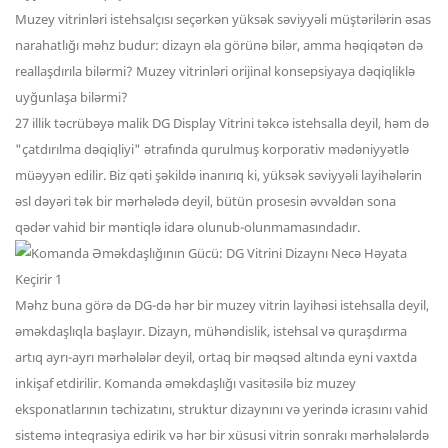
Muzey vitrinləri istehsalçısı seçərkən yüksək səviyyəli müştərilərin əsas
narahatlığı məhz budur: dizayn əla görünə bilər, amma həqiqətən də
reallaşdırıla bilərmi? Muzey vitrinləri orijinal konsepsiyaya dəqiqliklə
uyğunlaşa bilərmi?
27 illik təcrübəyə malik DG Display Vitrini təkcə istehsalla deyil, həm də
"çatdırılma dəqiqliyi" ətrafında qurulmuş korporativ mədəniyyətlə
müəyyən edilir. Biz qəti şəkildə inanırıq ki, yüksək səviyyəli layihələrin
əsl dəyəri tək bir mərhələdə deyil, bütün prosesin əvvəldən sona
qədər vahid bir məntiqlə idarə olunub-olunmamasındadır.
Məhz buna görə də DG-də hər bir muzey vitrin layihəsi istehsalla deyil,
əməkdaşlıqla başlayır. Dizayn, mühəndislik, istehsal və quraşdırma
artıq ayrı-ayrı mərhələlər deyil, ortaq bir məqsəd altında eyni vaxtda
inkişaf etdirilir. Komanda əməkdaşlığı vasitəsilə biz muzey
eksponatlarının təchizatını, struktur dizaynını və yerində icrasını vahid
sistemə inteqrasiya edirik və hər bir xüsusi vitrin sonrakı mərhələlərdə