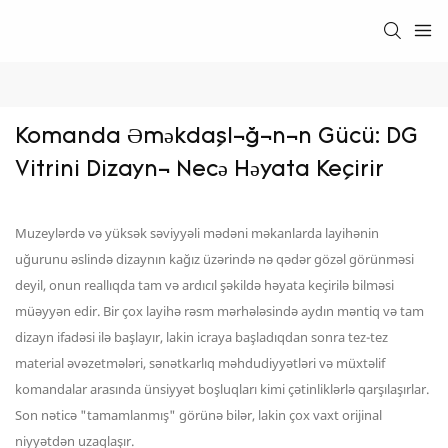
Komanda Əməkdaşlığının Gücü: DG 
Vitrini Dizaynı Necə Həyata Keçirir
Muzeylərdə və yüksək səviyyəli mədəni məkanlarda layihənin
uğurunu əslində dizaynın kağız üzərində nə qədər gözəl görünməsi
deyil, onun reallıqda tam və ardıcıl şəkildə həyata keçirilə bilməsi
müəyyən edir. Bir çox layihə rəsm mərhələsində aydın məntiq və tam
dizayn ifadəsi ilə başlayır, lakin icraya başladıqdan sonra tez-tez
material əvəzetmələri, sənətkarlıq məhdudiyyətləri və müxtəlif
komandalar arasında ünsiyyət boşluqları kimi çətinliklərlə qarşılaşırlar.
Son nəticə "tamamlanmış" görünə bilər, lakin çox vaxt orijinal
niyyətdən uzaqlaşır.