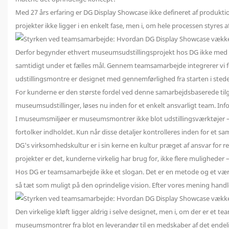
Med 27 års erfaring er DG Display Showcase ikke defineret af produktio
projekter ikke ligger i en enkelt fase, men i, om hele processen styres af e
Derfor begynder ethvert museumsudstillingsprojekt hos DG ikke med pr
samtidigt under et fælles mål. Gennem teamsamarbejde integrerer vi for
udstillingsmontre er designet med gennemførlighed fra starten i stedet f
For kunderne er den største fordel ved denne samarbejdsbaserede ti
museumsudstillinger, løses nu inden for et enkelt ansvarligt team. I
I museumsmiljøer er museumsmontrer ikke blot udstillingsværktøjer – de
fortolker indholdet. Kun når disse detaljer kontrolleres inden for et s
DG's virksomhedskultur er i sin kerne en kultur præget af ansvar for res
projekter er det, kunderne virkelig har brug for, ikke flere muligheder –
Hos DG er teamsamarbejde ikke et slogan. Det er en metode og et værdi
så tæt som muligt på den oprindelige vision. Efter vores mening handle
Den virkelige kløft ligger aldrig i selve designet, men i, om der er et t
museumsmontrer fra blot en leverandør til en medskaber af det endeli