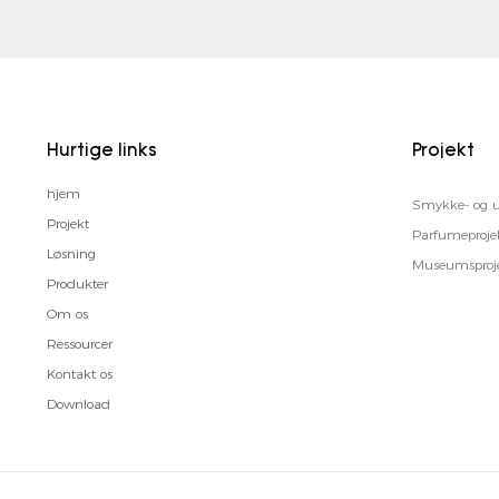
Hurtige links
Projekt
hjem
Smykke- og ur
Projekt
Parfumeproje
Løsning
Museumsproje
Produkter
Om os
Ressourcer
Kontakt os
Download