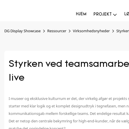
HJEM
L
PROJEKT
DG Display Showcase
Ressourcer
Virksomhedsnyheder
Styrke
Styrken ved teamsamarbej
live
I museer og eksklusive kulturrum er det, der virkelig afgør et projekts
starter med klar logik og et komplet designudtryk i tegnefasen, men 
kommunikationsgab mellem forskellige teams. Det endelige resultat kan
Det er netop den centrale bekymring for high-end-kunder, når de væ
matche det oprindelige koncept?