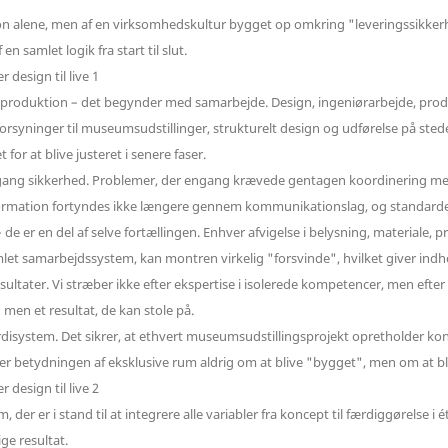
n alene, men af ​​en virksomhedskultur bygget op omkring "leveringssikkerhed"
n samlet logik fra start til slut.
oduktion – det begynder med samarbejde. Design, ingeniørarbejde, produkt
syninger til museumsudstillinger, strukturelt design og udførelse på stedet i
or at blive justeret i senere faser.
lgang sikkerhed. Problemer, der engang krævede gentagen koordinering me
nformation fortyndes ikke længere gennem kommunikationslag, og standarder 
 er en del af selve fortællingen. Enhver afvigelse i belysning, materiale, 
amlet samarbejdssystem, kan montren virkelig "forsvinde", hvilket giver indh
ultater. Vi stræber ikke efter ekspertise i isolerede kompetencer, men efter st
 men et resultat, de kan stole på.
system. Det sikrer, at ethvert museumsudstillingsprojekt opretholder konsis
r betydningen af ​​eksklusive rum aldrig om at blive "bygget", men om at bli
eam, der er i stand til at integrere alle variabler fra koncept til færdiggørels
ge resultat.