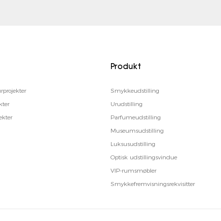
Produkt
projekter
Smykkeudstilling
kter
Urudstilling
kter
Parfumeudstilling
Museumsudstilling
Luksusudstilling
Optisk udstillingsvindue
VIP-rumsmøbler
Smykkefremvisningsrekvisitter