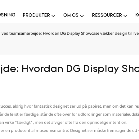
ØSNING
K
PRODUKTER
OM OS
RESSOURCER
n ved teamsamarbejde: Hvordan DG Display Showcase vækker design til live
de: Hvordan DG Display Show
 succes, aldrig hvor fantastisk designet ser ud på papiret, men om det kan r
når de først er færdige, står de ofte over for udfordringer som materiale
 virke "færdigt", men det afviger ofte fra den oprindelige intention.
lger en producent af museumsmontre: Designet ser måske fremragende ud 