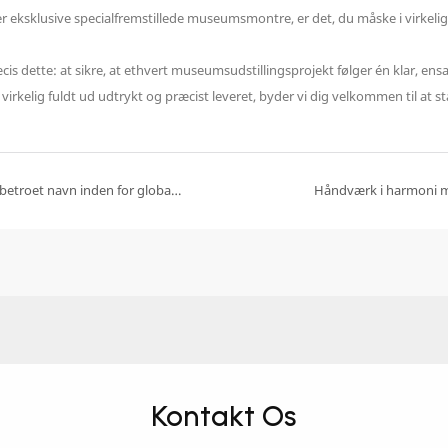
er eksklusive specialfremstillede museumsmontre, er det, du måske i virkeli
is dette: at sikre, at ethvert museumsudstillingsprojekt følger én klar, ensart
virkelig fuldt ud udtrykt og præcist leveret, byder vi dig velkommen til at 
DG Display Showcase: Gør &quot;Made in China&quot; til et betroet navn inden for global luksus
Håndværk i harmoni me
Kontakt Os