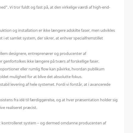
. Vi tror fuldt og fast på, at den virkelige værdi af high-end-
ion og installation er ikke længere adskilte faser, men udvikles
 et samlet system, der sikrer, at enhver specialfremstillet
llem designere, entreprenører og producenter af
genfortolkes ikke længere på tværs af forskellige faser.
proportioner eller rumlig flow kan påvirke, hvordan publikum
oldet mulighed for at blive det absolutte fokus.
abil levering af hele systemet. Fordi vi forstår, at i avancerede
tens fra idé til færdiggørelse, og at hver præsentation holder sig
ve realiseret præcist.
e i ét kontrolleret system – og dermed omdanne producenten af ​​