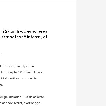
 27 år, hvad er så jeres
e skændtes så intenst, at
g.
. Hun ville have lyset på
n. Hun sagde: "Kunden vil have
t talte vi ikke sammen i tre
e.
ellige områder." Fra da af lærte
m at finde svaret, hvor begge