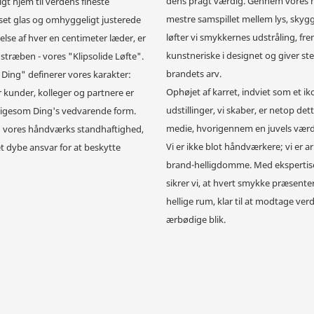
dens pragt værdig. Gennem vores 
igt hjem til verdens fineste
mestre samspillet mellem lys, sky
sset glas og omhyggeligt justerede
løfter vi smykkernes udstråling, f
else af hver en centimeter læder, er
kunstneriske i designet og giver st
stræben - vores "Klipsolide Løfte".
brandets arv.
Ding" definerer vores karakter:
Ophøjet af karret, indviet som et ik
r kunder, kolleger og partnere er
udstillinger, vi skaber, er netop det
 ligesom Ding's vedvarende form.
medie, hvorigennem en juvels værdi
 vores håndværks standhaftighed,
Vi er ikke blot håndværkere; vi er a
et dybe ansvar for at beskytte
brand-helligdomme. Med ekspertise
sikrer vi, at hvert smykke præsenter
hellige rum, klar til at modtage ve
ærbødige blik.