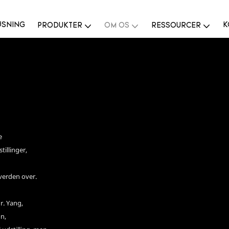
ØSNING
K
PRODUKTER
OM OS
RESSOURCER
e
tillinger,
verden over.
r. Yang,
n,