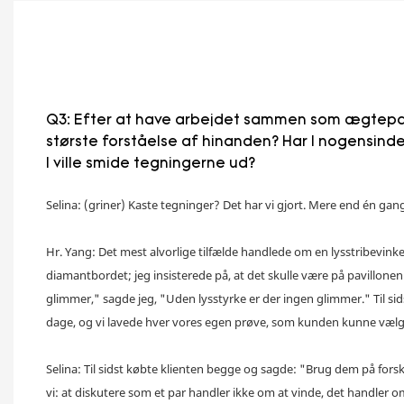
Q3: Efter at have arbejdet sammen som ægtepar i
største forståelse af hinanden? Har I nogensind
I ville smide tegningerne ud?
Selina: (griner) Kaste tegninger? Det har vi gjort. Mere end én gan
Hr. Yang: Det mest alvorlige tilfælde handlede om en lysstribevinkel
diamantbordet; jeg insisterede på, at det skulle være på pavillone
glimmer," sagde jeg, "Uden lysstyrke er der ingen glimmer." Til sids
dage, og vi lavede hver vores egen prøve, som kunden kunne vælg
Selina: Til sidst købte klienten begge og sagde: "Brug dem på forsk
vi: at diskutere som et par handler ikke om at vinde, det handler o