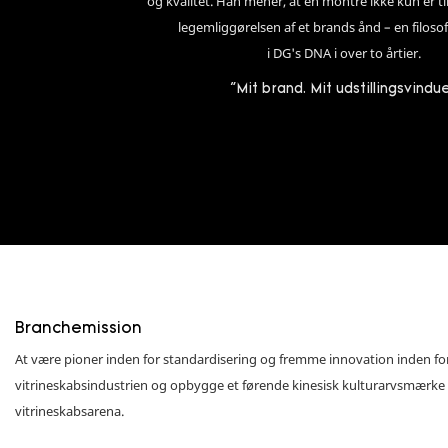
og kvalitet. Han mener, at en montre ikke kun er til
legemliggørelsen af ​​et brands ånd – en filosof
i DG's DNA i over to årtier.
"Mit brand. Mit udstillingsvindu
Branchemission
At være pioner inden for standardisering og fremme innovation inden fo
vitrineskabsindustrien og opbygge et førende kinesisk kulturarvsmærke
vitrineskabsarena.