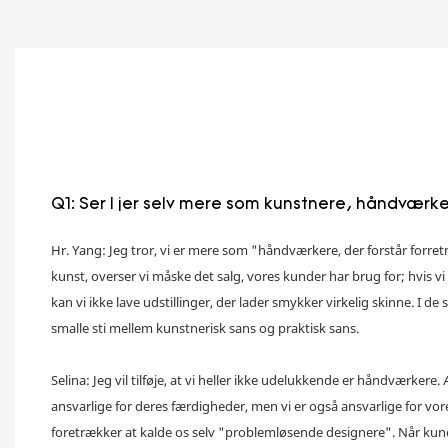
Q1: Ser I jer selv mere som kunstnere, håndværker
Hr. Yang: Jeg tror, ​​vi er mere som "håndværkere, der forstår forre
kunst, overser vi måske det salg, vores kunder har brug for;
hvis v
kan vi ikke lave udstillinger, der lader smykker virkelig skinne.
I de 
smalle sti mellem kunstnerisk sans og praktisk sans.
Selina: Jeg vil tilføje, at vi heller ikke udelukkende er håndværkere.
ansvarlige for deres færdigheder, men vi er også ansvarlige for vor
foretrækker at kalde os selv "problemløsende designere". Når kun