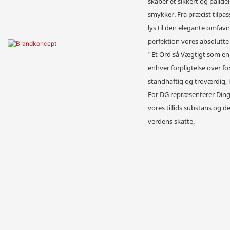
skaber et sikkert og pålidel
smykker. Fra præcist tilpa
lys til den elegante omfavn
perfektion vores absolutte 
"Et Ord så Vægtigt som en 
enhver forpligtelse over fo
standhaftig og troværdig,
For DG repræsenterer Ding
vores tillids substans og d
verdens skatte.