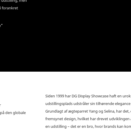
 udstilling, men
i forankret
e"
Siden 1999 har DG Display Showcase haft en urokk
udstillingsplads udstråler sin tilhørende elegance 
r
Grundlagt af ægteparret Yang og Selina, har det,
 på den globale
fremsynet design, hvilket har drevet udviklingen a
en udstilling – det er en bro, hvor brands kan 