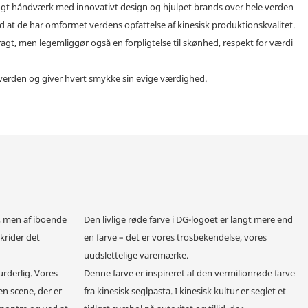
øgt håndværk med innovativt design og hjulpet brands over hele verden
 at de har omformet verdens opfattelse af kinesisk produktionskvalitet.
gt, men legemliggør også en forpligtelse til skønhed, respekt for værdi
 verden og giver hvert smykke sin evige værdighed.
 men af ​​iboende
Den livlige røde farve i DG-logoet er langt mere end
skrider det
en farve – det er vores trosbekendelse, vores
uudslettelige varemærke.
urderlig. Vores
Denne farve er inspireret af den vermilionrøde farve
en scene, der er
fra kinesisk seglpasta. I kinesisk kultur er seglet et