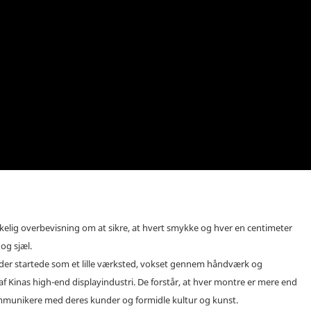
elig overbevisning om at sikre, at hvert smykke og hver en centimeter
og sjæl.
 der startede som et lille værksted, vokset gennem håndværk og
f ​​Kinas high-end displayindustri. De forstår, at hver montre er mere end
kommunikere med deres kunder og formidle kultur og kunst.