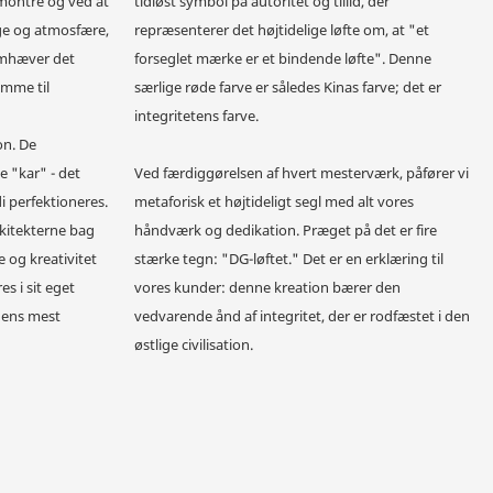
montre og ved at
tidløst symbol på autoritet og tillid, der
gge og atmosfære,
repræsenterer det højtidelige løfte om, at "et
remhæver det
forseglet mærke er et bindende løfte". Denne
emme til
særlige røde farve er således Kinas farve; det er
integritetens farve.
on. De
te "kar" - det
Ved færdiggørelsen af ​​hvert mesterværk, påfører vi
 perfektioneres.
metaforisk et højtideligt segl med alt vores
rkitekterne bag
håndværk og dedikation. Præget på det er fire
 og kreativitet
stærke tegn: "DG-løftet." Det er en erklæring til
es i sit eget
vores kunder: denne kreation bærer den
rdens mest
vedvarende ånd af integritet, der er rodfæstet i den
østlige civilisation.