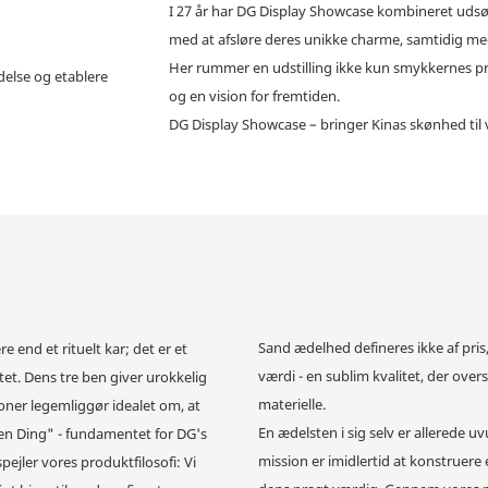
I 27 år har DG Display Showcase kombineret uds
med at afsløre deres unikke charme, samtidig med
Her rummer en udstilling ikke kun smykkernes pra
delse og etablere
og en vision for fremtiden.
DG Display Showcase – bringer Kinas skønhed til
Sand ædelhed defineres ikke af pris,
re end et rituelt kar; det er et
værdi - en sublim kvalitet, der over
et. Dens tre ben giver urokkelig
materielle.
tioner legemliggør idealet om, at
En ædelsten i sig selv er allerede uv
​en Ding" - fundamentet for DG's
mission er imidlertid at konstruere 
pejler vores produktfilosofi: Vi