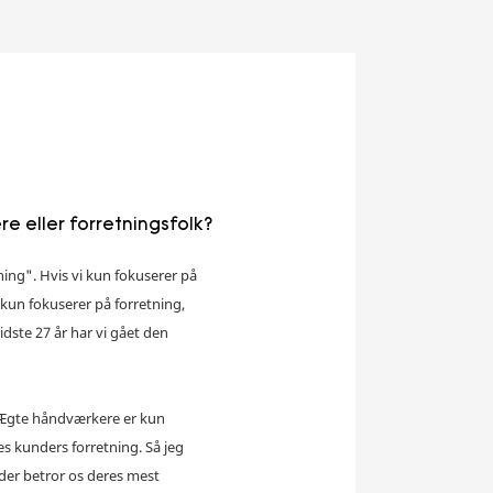
e eller forretningsfolk?
tning". Hvis vi kun fokuserer på
i kun fokuserer på forretning,
sidste 27 år har vi gået den
Ægte håndværkere er kun
es kunders forretning.
Så jeg
der betror os deres mest