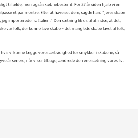
keligt tilfælde, men også skæbnebestemt. For 27 år siden hjalp vi en
passe et par montre. Efter at have set dem, sagde han: "Jeres skabe
eg importerede fra Italien." Den sætning fik os til at indse, at det,
e var folk, der kunne lave skabe – det manglede skabe lavet af folk,
 at hvis vi kunne lægge vores ærbødighed for smykker i skabene, så
yve år senere, når vi ser tilbage, ændrede den ene sætning vores liv.