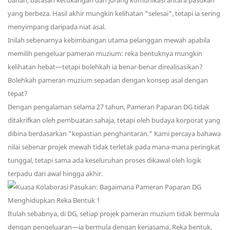
bahan, batasan ketukangan dan jurang komunikasi antara pasukan
yang berbeza. Hasil akhir mungkin kelihatan "selesai", tetapi ia sering
menyimpang daripada niat asal.
Inilah sebenarnya kebimbangan utama pelanggan mewah apabila
memilih pengeluar pameran muzium: reka bentuknya mungkin
kelihatan hebat—tetapi bolehkah ia benar-benar direalisasikan?
Bolehkah pameran muzium sepadan dengan konsep asal dengan
tepat?
Dengan pengalaman selama 27 tahun, Pameran Paparan DG tidak
ditakrifkan oleh pembuatan sahaja, tetapi oleh budaya korporat yang
dibina berdasarkan "kepastian penghantaran." Kami percaya bahawa
nilai sebenar projek mewah tidak terletak pada mana-mana peringkat
tunggal, tetapi sama ada keseluruhan proses dikawal oleh logik
terpadu dari awal hingga akhir.
Itulah sebabnya, di DG, setiap projek pameran muzium tidak bermula
dengan pengeluaran—ia bermula dengan kerjasama. Reka bentuk,