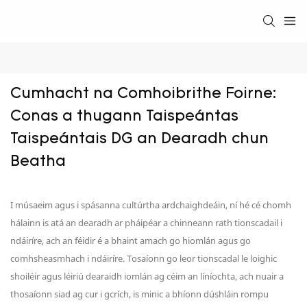
Cumhacht na Comhoibrithe Foirne: 
Conas a thugann Taispeántas 
Taispeántais DG an Dearadh chun 
Beatha
I músaeim agus i spásanna cultúrtha ardchaighdeáin, ní hé cé chomh
hálainn is atá an dearadh ar pháipéar a chinneann rath tionscadail i
ndáiríre, ach an féidir é a bhaint amach go hiomlán agus go
comhsheasmhach i ndáiríre. Tosaíonn go leor tionscadal le loighic
shoiléir agus léiriú dearaidh iomlán ag céim an líníochta, ach nuair a
thosaíonn siad ag cur i gcrích, is minic a bhíonn dúshláin rompu