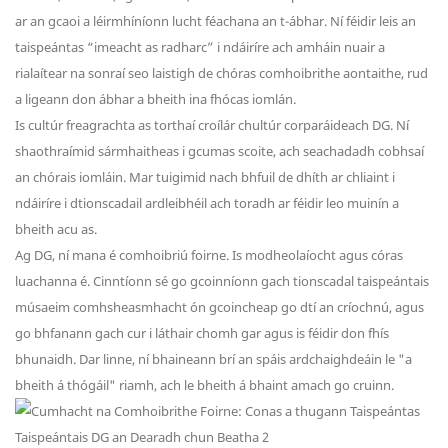
ar an gcaoi a léirmhíníonn lucht féachana an t-ábhar. Ní féidir leis an
taispeántas “imeacht as radharc” i ndáiríre ach amháin nuair a
rialaítear na sonraí seo laistigh de chóras comhoibrithe aontaithe, rud
a ligeann don ábhar a bheith ina fhócas iomlán.
Is cultúr freagrachta as torthaí croílár chultúr corparáideach DG. Ní
shaothraímid sármhaitheas i gcumas scoite, ach seachadadh cobhsaí
an chórais iomláin. Mar tuigimid nach bhfuil de dhíth ar chliaint i
ndáiríre i dtionscadail ardleibhéil ach toradh ar féidir leo muinín a
bheith acu as.
Ag DG, ní mana é comhoibriú foirne. Is modheolaíocht agus córas
luachanna é. Cinntíonn sé go gcoinníonn gach tionscadal taispeántais
músaeim comhsheasmhacht ón gcoincheap go dtí an críochnú, agus
go bhfanann gach cur i láthair chomh gar agus is féidir don fhís
bhunaidh. Dar linne, ní bhaineann brí an spáis ardchaighdeáin le "a
bheith á thógáil" riamh, ach le bheith á bhaint amach go cruinn.