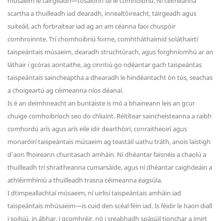
músaeim le táirgeadh—tosaíonn sé le comhoibriú. Ní céimeanna
scartha a thuilleadh iad dearadh, innealtóireacht, táirgeadh agus
suiteáil, ach forbraítear iad ag an am céanna faoi chuspóir
comhroinnte. Trí chomhoibriú foirne, comhtháthaímid soláthairtí
taispeántais músaeim, dearadh struchtúrach, agus forghníomhú ar an
láthair i gcóras aontaithe, ag cinntiú go ndéantar gach taispeántas
taispeántais saincheaptha a dhearadh le hindéantacht ón tús, seachas
a choigeartú ag céimeanna níos déanaí.
Is é an deimhneacht an buntáiste is mó a bhaineann leis an gcur
chuige comhoibríoch seo do chliaint. Réitítear saincheisteanna a raibh
comhordú arís agus arís eile idir dearthóirí, conraitheoirí agus
monaróirí taispeántais músaeim ag teastáil uathu tráth, anois laistigh
d'aon fhoireann chuntasach amháin. Ní dhéantar faisnéis a chaolú a
thuilleadh trí shraitheanna cumarsáide, agus ní dhéantar caighdeáin a
athléirmhíniú a thuilleadh trasna céimeanna éagsúla.
I dtimpeallachtaí músaeim, ní uirlisí taispeántais amháin iad
taispeántais mhúsaeim—is cuid den scéal féin iad. Is féidir le haon diall
i soilsiú, in ábhar, i gcomhréir, nó i sreabhadh spásúil tionchar a imirt