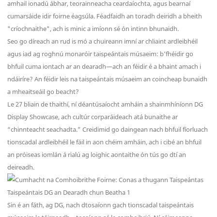
amhail ionadú ábhar, teorainneacha ceardaíochta, agus bearnaí
cumarsáide idir foirne éagsúla. Féadfaidh an toradh deiridh a bheith
"críochnaithe", ach is minic a imíonn sé ón intinn bhunaidh.
Seo go díreach an rud is mó a chuireann imní ar chliaint ardleibhéil
agus iad ag roghnú monaróir taispeántais músaeim: b’fhéidir go
bhfuil cuma iontach ar an dearadh—ach an féidir é a bhaint amach i
ndáiríre? An féidir leis na taispeántais músaeim an coincheap bunaidh
a mheaitseáil go beacht?
Le 27 bliain de thaithí, ní déantúsaíocht amháin a shainmhíníonn DG
Display Showcase, ach cultúr corparáideach atá bunaithe ar
“chinnteacht seachadta.” Creidimid go daingean nach bhfuil fíorluach
tionscadal ardleibhéil le fáil in aon chéim amháin, ach i cibé an bhfuil
an próiseas iomlán á rialú ag loighic aontaithe ón tús go dtí an
deireadh.
Sin é an fáth, ag DG, nach dtosaíonn gach tionscadal taispeántais