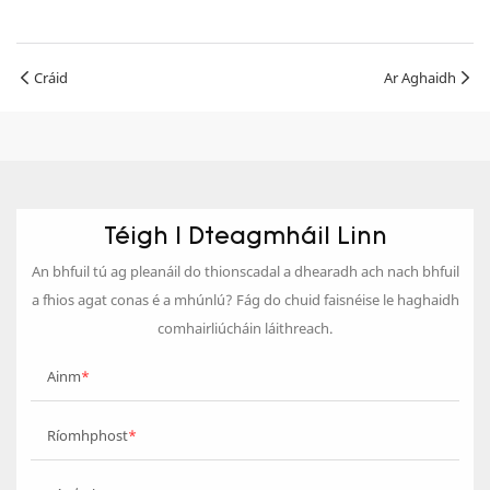
Cráid
Ar Aghaidh
Téigh I Dteagmháil Linn
An bhfuil tú ag pleanáil do thionscadal a dhearadh ach nach bhfuil
a fhios agat conas é a mhúnlú? Fág do chuid faisnéise le haghaidh
comhairliúcháin láithreach.
Ainm
Ríomhphost