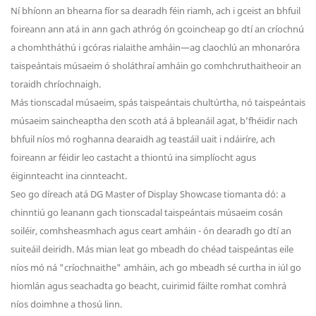
Ní bhíonn an bhearna fíor sa dearadh féin riamh, ach i gceist an bhfuil
foireann ann atá in ann gach athróg ón gcoincheap go dtí an críochnú
a chomhtháthú i gcóras rialaithe amháin—ag claochlú an mhonaróra
taispeántais músaeim ó sholáthraí amháin go comhchruthaitheoir an
toraidh chríochnaigh.
Más tionscadal músaeim, spás taispeántais chultúrtha, nó taispeántais
músaeim saincheaptha den scoth atá á bpleanáil agat, b’fhéidir nach
bhfuil níos mó roghanna dearaidh ag teastáil uait i ndáiríre, ach
foireann ar féidir leo castacht a thiontú ina simplíocht agus
éiginnteacht ina cinnteacht.
Seo go díreach atá DG Master of Display Showcase tiomanta dó: a
chinntiú go leanann gach tionscadal taispeántais músaeim cosán
soiléir, comhsheasmhach agus ceart amháin - ón dearadh go dtí an
suiteáil deiridh. Más mian leat go mbeadh do chéad taispeántas eile
níos mó ná "críochnaithe" amháin, ach go mbeadh sé curtha in iúl go
hiomlán agus seachadta go beacht, cuirimid fáilte romhat comhrá
níos doimhne a thosú linn.