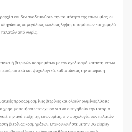
ραρχία και δεν αναδεικνύουν την ταυτότητα της επωνυμίας, οι
ς, οδηγώντας σε μεγάλους κύκλους λήψης αποφάσεων και χαμηλά
ν πελατών από νωρίς.
κατασκευή βιτρινών κοσμημάτων με τον σχεδιασμό καταστημάτων
οπτικά, απτικά και ψυχολογικά, καθιστώντας την απόφαση
ματικές προσαρμοσμένες βιτρίνες και ολοκληρωμένες λύσεις
να χρησιμοποιήσουν τον χώρο για να αφηγηθούν την ιστορία
ανοεί την ανάπτυξη της επωνυμίας, την ψυχολογία των πελατών
αστή βιτρίνας κοσμημάτων. Επικοινωνήστε με την DG Display
ες να εξασφαλίσουν γρήγορα τη θέση τους στην αγορά.