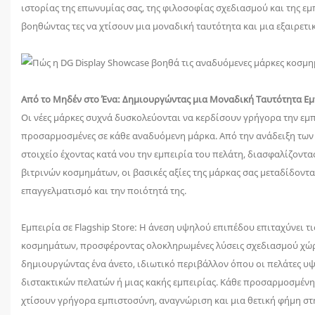
ιστορίας της επωνυμίας σας, της φιλοσοφίας σχεδιασμού και της ε
βοηθώντας τες να χτίσουν μια μοναδική ταυτότητα και μια εξαιρετικ
Από το Μηδέν στο Ένα: Δημιουργώντας μια Μοναδική Ταυτότητα Ε
Οι νέες μάρκες συχνά δυσκολεύονται να κερδίσουν γρήγορα την εμ
προσαρμοσμένες σε κάθε αναδυόμενη μάρκα. Από την ανάδειξη των
στοιχείο έχοντας κατά νου την εμπειρία του πελάτη, διασφαλίζοντ
βιτρινών κοσμημάτων, οι βασικές αξίες της μάρκας σας μεταδίδοντα
επαγγελματισμό και την ποιότητά της.
Εμπειρία σε Flagship Store: Η άνεση υψηλού επιπέδου επιταχύνει τι
κοσμημάτων, προσφέροντας ολοκληρωμένες λύσεις σχεδιασμού χώρων
δημιουργώντας ένα άνετο, ιδιωτικό περιβάλλον όπου οι πελάτες 
διστακτικών πελατών ή μιας κακής εμπειρίας. Κάθε προσαρμοσμένη 
χτίσουν γρήγορα εμπιστοσύνη, αναγνώριση και μια θετική φήμη στ