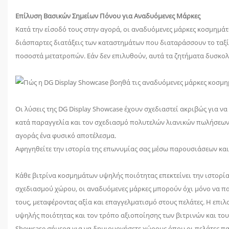
Επίλυση Βασικών Σημείων Πόνου για Αναδυόμενες Μάρκες
Κατά την είσοδό τους στην αγορά, οι αναδυόμενες μάρκες κοσμημάτ
διάσπαρτες διατάξεις των καταστημάτων που διαταράσσουν το ταξί
ποσοστά μετατροπών. Εάν δεν επιλυθούν, αυτά τα ζητήματα δυσκολ
Οι λύσεις της DG Display Showcase έχουν σχεδιαστεί ακριβώς για
κατά παραγγελία και τον σχεδιασμό πολυτελών λιανικών πωλήσεων,
αγοράς ένα φυσικό αποτέλεσμα.
Αφηγηθείτε την ιστορία της επωνυμίας σας μέσω παρουσιάσεων κα
Κάθε βιτρίνα κοσμημάτων υψηλής ποιότητας επεκτείνει την ιστορί
σχεδιασμού χώρου, οι αναδυόμενες μάρκες μπορούν όχι μόνο να πα
τους, μεταφέροντας αξία και επαγγελματισμό στους πελάτες. Η επι
υψηλής ποιότητας και τον τρόπο αξιοποίησης των βιτρινών και του
Showcase σήμερα για να δημιουργήσετε χώρους όπου οι πελάτες πα