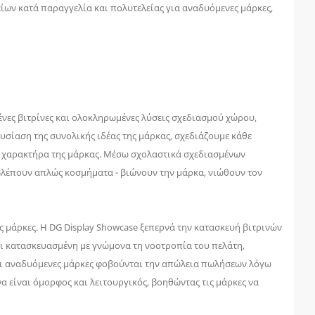
ίων κατά παραγγελία και πολυτελείας για αναδυόμενες μάρκες,
νες βιτρίνες και ολοκληρωμένες λύσεις σχεδιασμού χώρου,
ίαση της συνολικής ιδέας της μάρκας, σχεδιάζουμε κάθε
τό χαρακτήρα της μάρκας. Μέσω σχολαστικά σχεδιασμένων
ν βλέπουν απλώς κοσμήματα - βιώνουν την μάρκα, νιώθουν τον
νες μάρκες. Η DG Display Showcase ξεπερνά την κατασκευή βιτρινών
ι κατασκευασμένη με γνώμονα τη νοοτροπία του πελάτη,
 οι αναδυόμενες μάρκες φοβούνται την απώλεια πωλήσεων λόγω
 είναι όμορφος και λειτουργικός, βοηθώντας τις μάρκες να