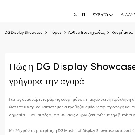
ΣΠΊΤΙ
ΔΙΆΛΥ
ΣΧΈΔΙΟ
DG Display Showcase
Πόροι
Άρθρα Βιομηχανίας
Κοσμήματα
Πώς η DG Display Showcase β
γρήγορα την αγορά
Για τις αναδυόμενες μάρκες κοσμημάτων, η μεγαλύτερη πρόκληση δε
ώστε το κεντρικό κατάστημα να τραβήξει αμέσως την προσοχή και 
σημασία — και αυτές οι εντυπώσεις συχνά ξεκινούν με την βιτρίνα
Με 26 χρόνια εμπειρίας, η DG Master of Display Showcase κατανοεί