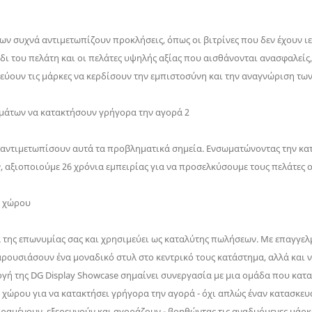
ων συχνά αντιμετωπίζουν προκλήσεις, όπως οι βιτρίνες που δεν έχουν ιε
δι του πελάτη και οι πελάτες υψηλής αξίας που αισθάνονται ανασφαλεί
εύουν τις μάρκες να κερδίσουν την εμπιστοσύνη και την αναγνώριση τω
 να αντιμετωπίσουν αυτά τα προβληματικά σημεία. Ενσωματώνοντας την 
 αξιοποιούμε 26 χρόνια εμπειρίας για να προσελκύσουμε τους πελάτες 
ι χώρου
α της επωνυμίας σας και χρησιμεύει ως καταλύτης πωλήσεων. Με επαγγελ
ρουσιάσουν ένα μοναδικό στυλ στο κεντρικό τους κατάστημα, αλλά και 
λογή της DG Display Showcase σημαίνει συνεργασία με μια ομάδα που κατ
 χώρου για να κατακτήσει γρήγορα την αγορά - όχι απλώς έναν κατασκευ
ραμένουν, εξερευνούν και αγοράζουν - βοηθώντας τις αναδυόμενες μάρκ