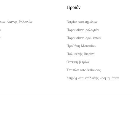
Προϊόν
των &amp; Ρολογιών
Βιτρίνα κοσμημάτων
ν
Παρουσίαση ρολογιών
ν
Παρουσίαση αρωμάτων
Προθήκη Μουσείου
Πολυτελής Βιτρίνα
Οπτική βιτρίνα
Έπιπλα VIP Αίθουσας
Στηρίγματα επίδειξης κοσμημάτων