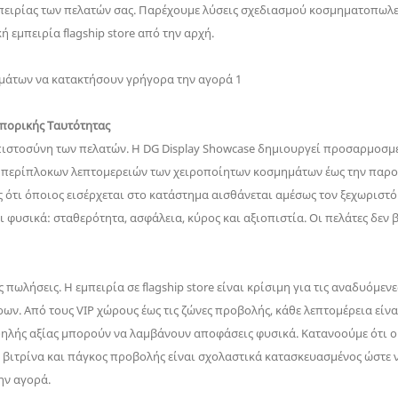
μπειρίας των πελατών σας. Παρέχουμε λύσεις σχεδιασμού κοσμηματοπωλε
ή εμπειρία flagship store από την αρχή.
μπορικής Ταυτότητας
πιστοσύνη των πελατών. Η DG Display Showcase δημιουργεί προσαρμοσμέ
 περίπλοκων λεπτομερειών των χειροποίητων κοσμημάτων έως την παρουσ
ας ότι όποιος εισέρχεται στο κατάστημα αισθάνεται αμέσως τον ξεχωρισ
ι φυσικά: σταθερότητα, ασφάλεια, κύρος και αξιοπιστία. Οι πελάτες δε
ς πωλήσεις. Η εμπειρία σε flagship store είναι κρίσιμη για τις αναδυόμε
. Από τους VIP χώρους έως τις ζώνες προβολής, κάθε λεπτομέρεια είνα
υψηλής αξίας μπορούν να λαμβάνουν αποφάσεις φυσικά. Κατανοούμε ότι
βιτρίνα και πάγκος προβολής είναι σχολαστικά κατασκευασμένος ώστε να
ην αγορά.