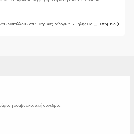
Γιατί η «Κατασκευή Βουρτσισμένου Μετάλλου» στις Βιτρίνες Ρολογιών Υψηλής Ποιότητας Ορίζει το Επίπεδο της Μάρκας;
Επόμενο
ια άμεση συμβουλευτική συνεδρία.