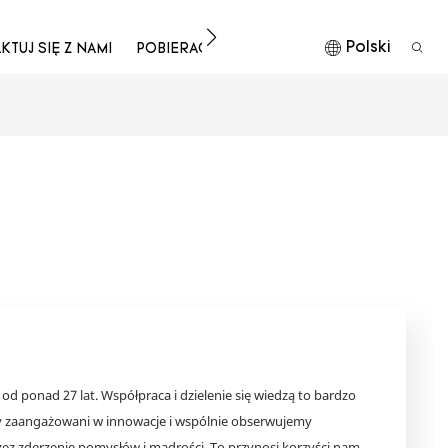
Polski
TUJ SIĘ Z NAMI
POBIERAĆ
d ponad 27 lat. Współpraca i dzielenie się wiedzą to bardzo
 zaangażowani w innowacje i wspólnie obserwujemy
ez zderzenie pomysłów i mądrości. To przynosi korzyści nam