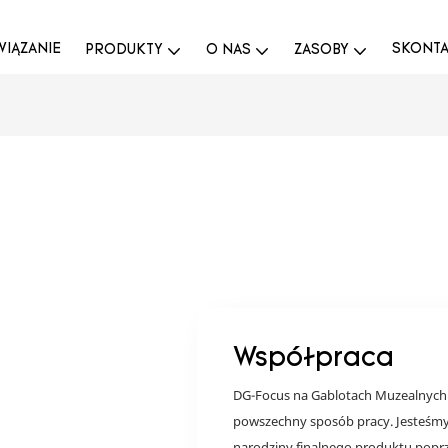
IĄZANIE
SKONTAK
PRODUKTY
O NAS
ZASOBY
Współpraca
DG-Focus na Gablotach Muzealnych o
powszechny sposób pracy. Jesteśmy
narodziny finalnego produktu poprz