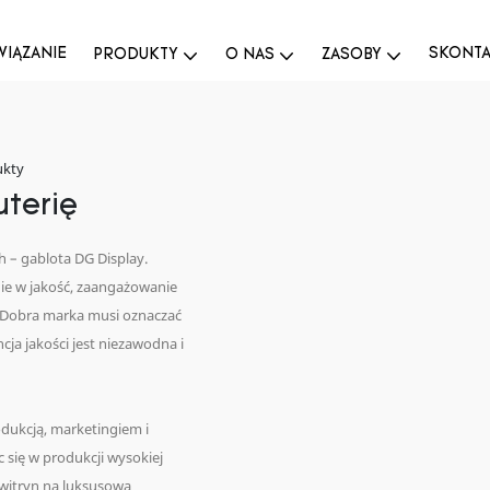
IĄZANIE
SKONTAK
PRODUKTY
O NAS
ZASOBY
ukty
uterię
 – gablota DG Display.
ie w jakość, zaangażowanie
. Dobra marka musi oznaczać
cja jakości jest niezawodna i
dukcją, marketingiem i
 się w produkcji wysokiej
 witryn na luksusową