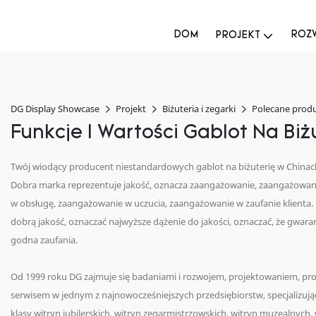
DOM
ROZW
PROJEKT
DG Display Showcase
Projekt
Biżuteria i zegarki
Polecane prod
Funkcje I Wartości Gablot Na Biż
Twój wiodący producent niestandardowych gablot na biżuterię w Chinach
Dobra marka reprezentuje jakość, oznacza zaangażowanie, zaangażowan
w obsługę, zaangażowanie w uczucia, zaangażowanie w zaufanie klienta
dobrą jakość, oznaczać najwyższe dążenie do jakości, oznaczać, że gwaran
godna zaufania.
Od 1999 roku DG zajmuje się badaniami i rozwojem, projektowaniem, pro
serwisem w jednym z najnowocześniejszych przedsiębiorstw, specjalizując
klasy witryn jubilerskich, witryn zegarmistrzowskich, witryn muzealnych,