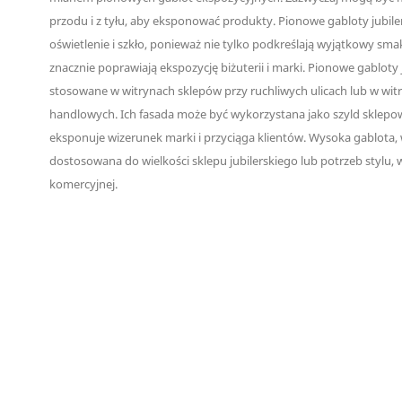
przodu i z tyłu, aby eksponować produkty. Pionowe gabloty jubiler
oświetlenie i szkło, ponieważ nie tylko podkreślają wyjątkowy smak
znacznie poprawiają ekspozycję biżuterii i marki. Pionowe gabloty 
stosowane w witrynach sklepów przy ruchliwych ulicach lub w wi
handlowych. Ich fasada może być wykorzystana jako szyld sklepowy
eksponuje wizerunek marki i przyciąga klientów. Wysoka gablota,
dostosowana do wielkości sklepu jubilerskiego lub potrzeb stylu, 
komercyjnej.