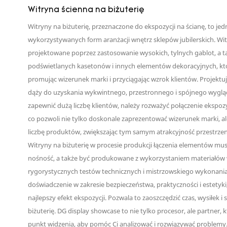
Witryna ścienna na biżuterię
Witryny na biżuterię, przeznaczone do ekspozycji na ścianę, to jedn
wykorzystywanych form aranżacji wnętrz sklepów jubilerskich. Wit
projektowane poprzez zastosowanie wysokich, tylnych gablot, a t
podświetlanych kasetonów i innych elementów dekoracyjnych, któ
promując wizerunek marki i przyciągając wzrok klientów. Projektuj
dąży do uzyskania wykwintnego, przestronnego i spójnego wygląd
zapewnić dużą liczbę klientów, należy rozważyć połączenie ekspozyc
co pozwoli nie tylko doskonale zaprezentować wizerunek marki, a
liczbę produktów, zwiększając tym samym atrakcyjność przestrzen
Witryny na biżuterię w procesie produkcji łączenia elementów mus
nośność, a także być produkowane z wykorzystaniem materiałó
rygorystycznych testów technicznych i mistrzowskiego wykonania.
doświadczenie w zakresie bezpieczeństwa, praktyczności i estetyk
najlepszy efekt ekspozycji. Pozwala to zaoszczędzić czas, wysiłek 
biżuterię. DG display showcase to nie tylko procesor, ale partner
punkt widzenia, aby pomóc Ci analizować i rozwiązywać problemy