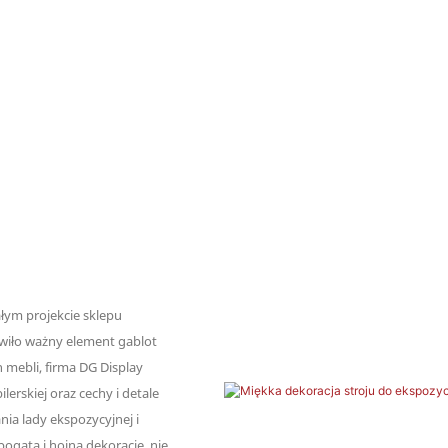
łym projekcie sklepu
owiło ważny element gablot
 mebli, firma DG Display
erskiej oraz cechy i detale
nia lady ekspozycyjnej i
bogatą i hojną dekorację, nie