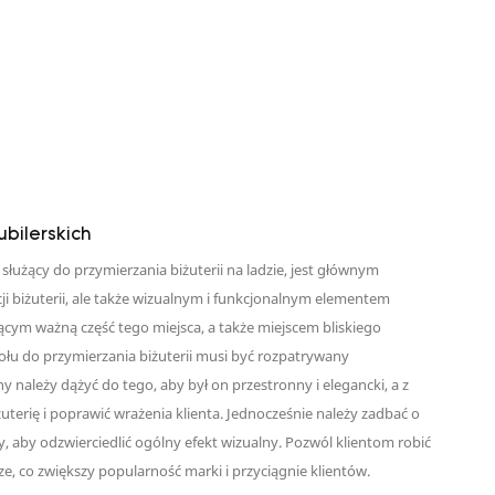
bilerskich
, służący do przymierzania biżuterii na ladzie, jest głównym
ji biżuterii, ale także wizualnym i funkcjonalnym elementem
ącym ważną część tego miejsca, a także miejscem bliskiego
tołu do przymierzania biżuterii musi być rozpatrywany
y należy dążyć do tego, aby był on przestronny i elegancki, a z
terię i poprawić wrażenia klienta. Jednocześnie należy zadbać o
dy, aby odzwierciedlić ogólny efekt wizualny. Pozwól klientom robić
, co zwiększy popularność marki i przyciągnie klientów.