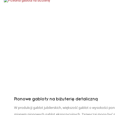
Pionowe gabloty na biżuterię detaliczną
W produkcji gablot jubilerskich, większość gablot o wysokości po
mianem pionowych gablot ekspozycyjnych. Zazwyczaj mogą być m