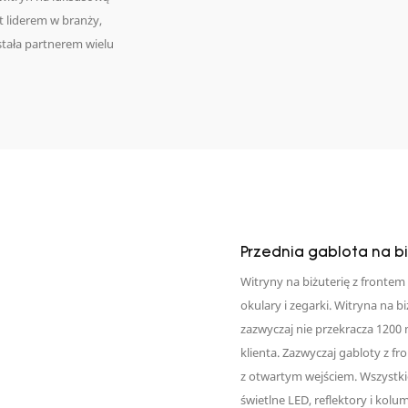
st liderem w branży,
ostała partnerem wielu
Przednia gablota na bi
Witryny na biżuterię z frontem
okulary i zegarki. Witryna na 
zazwyczaj nie przekracza 120
klienta. Zazwyczaj gabloty z f
z otwartym wejściem. Wszystkie
świetlne LED, reflektory i kolu