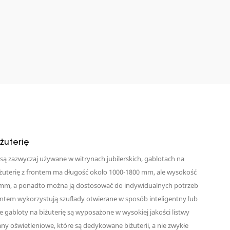
żuterię
 są zazwyczaj używane w witrynach jubilerskich, gablotach na
biżuterię z frontem ma długość około 1000-1800 mm, ale wysokość
0 mm, a ponadto można ją dostosować do indywidualnych potrzeb
rontem wykorzystują szuflady otwierane w sposób inteligentny lub
 gabloty na biżuterię są wyposażone w wysokiej jakości listwy
mny oświetleniowe, które są dedykowane biżuterii, a nie zwykłe