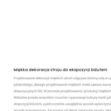
Miękka dekoracja stroju do ekspozycji biżuterii
Projektowanie dekoracji miękkich ubrań odgrywa istotną rolę w ca
jubilerskiego, dlatego projektowanie miękkich mebli zawsze stan
ekspozycyjnych DG. W procesie projektowania i produkcji miękkich
Websites przede wszystkim rozumie i opanowuje kulturę marki jubil
ekspozycji biżuterii, a jednocześnie uwzględnia sposób wykorzysta
sposób jej kompozycji. Zaczynając od detali, tworzymy prostą, ale 