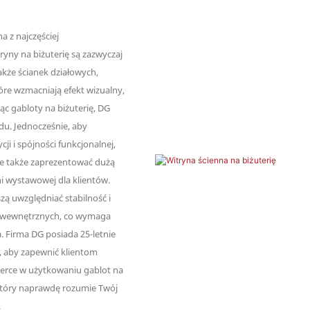
a z najczęściej
ryny na biżuterię są zazwyczaj
akże ścianek działowych,
re wzmacniają efekt wizualny,
ąc gabloty na biżuterię, DG
u. Jednocześnie, aby
ji i spójności funkcjonalnej,
le także zaprezentować dużą
i wystawowej dla klientów.
zą uwzględniać stabilność i
w wewnętrznych, co wymaga
 Firma DG posiada 25-letnie
i, aby zapewnić klientom
i serce w użytkowaniu gablot na
, który naprawdę rozumie Twój
.