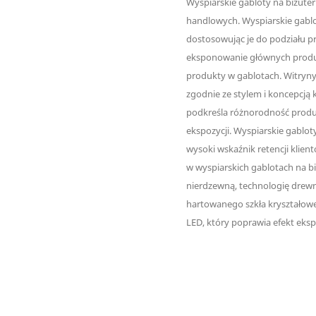
Wyspiarskie gabloty na biżute
handlowych. Wyspiarskie gablot
dostosowując je do podziału pr
eksponowanie głównych produk
produkty w gablotach. Witryny
zgodnie ze stylem i koncepcją k
podkreśla różnorodność produ
ekspozycji. Wyspiarskie gabloty
wysoki wskaźnik retencji klien
w wyspiarskich gablotach na bi
nierdzewną, technologię drewn
hartowanego szkła kryształowe
LED, który poprawia efekt eks