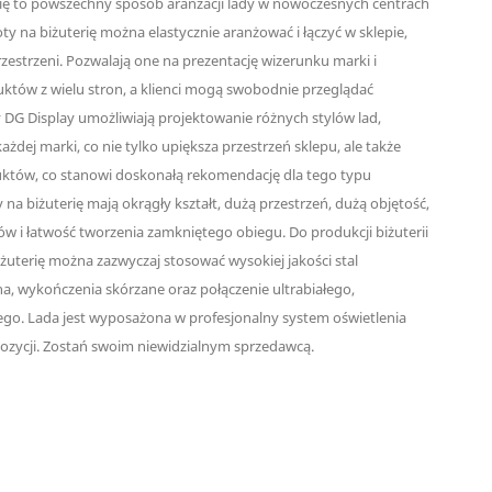
rię to powszechny sposób aranżacji lady w nowoczesnych centrach
y na biżuterię można elastycznie aranżować i łączyć w sklepie,
zestrzeni. Pozwalają one na prezentację wizerunku marki i
tów z wielu stron, a klienci mogą swobodnie przeglądać
 DG Display umożliwiają projektowanie różnych stylów lad,
ażdej marki, co nie tylko upiększa przestrzeń sklepu, ale także
któw, co stanowi doskonałą rekomendację dla tego typu
 na biżuterię mają okrągły kształt, dużą przestrzeń, dużą objętość,
tów i łatwość tworzenia zamkniętego obiegu. Do produkcji biżuterii
żuterię można zazwyczaj stosować wysokiej jakości stal
a, wykończenia skórzane oraz połączenie ultrabiałego,
go. Lada jest wyposażona w profesjonalny system oświetlenia
pozycji. Zostań swoim niewidzialnym sprzedawcą.