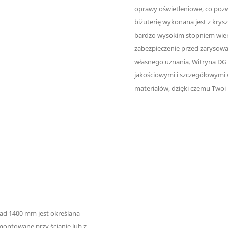
oprawy oświetleniowe, co poz
biżuterię wykonana jest z krys
bardzo wysokim stopniem wier
zabezpieczenie przed zarysowa
własnego uznania. Witryna DG
jakościowymi i szczegółowymi w
materiałów, dzięki czemu Twoi 
nad 1400 mm jest określana
ontowane przy ścianie lub z