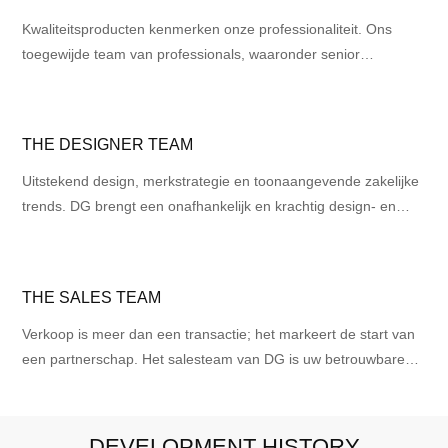
Kwaliteitsproducten kenmerken onze professionaliteit. Ons
toegewijde team van professionals, waaronder senior
engineers, zorgt ervoor dat elk product voldoet aan de hoogste
normen door middel van geoptimaliseerde productieprocessen.
Kiezen voor DG betekent kiezen voor de perfecte combinatie
THE DESIGNER TEAM
van kwaliteit en professionaliteit. Elk eindproduct getuigt van
onze toewijding en geeft uw merk een extra glans.
Uitstekend design, merkstrategie en toonaangevende zakelijke
trends. DG brengt een onafhankelijk en krachtig design- en
developmentteam samen, bedreven in het integreren van
originaliteit, innovatie en unieke designconcepten, dat zich inzet
om klanten maatwerk te bieden. Kiezen voor DG is niet alleen
THE SALES TEAM
kiezen voor design; het is ook een gezamenlijke beslissing om
voorop te lopen in de trends in de zakenwereld.
Verkoop is meer dan een transactie; het markeert de start van
een partnerschap. Het salesteam van DG is uw betrouwbare
bondgenoot voor merksucces. Met deskundige inzichten in uw
behoeften helpen we u zich te onderscheiden in de
competitieve markt. DG geeft prioriteit aan verder kijken dan
DEVELOPMENT HISTORY