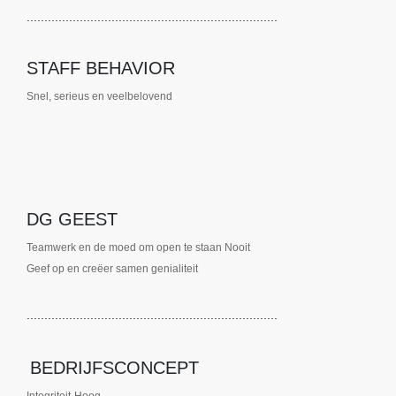
.......................................................................
STAFF BEHAVIOR
Snel, serieus en veelbelovend
DG GEEST
Teamwerk en de moed om open te staan ​​Nooit
Geef op en creëer samen genialiteit
.......................................................................
BEDRIJFSCONCEPT