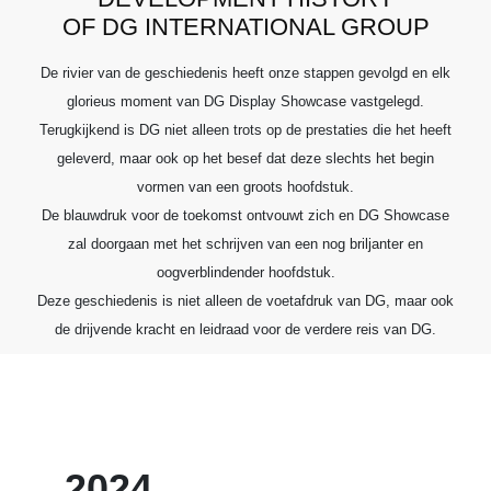
transacties en erkent het belang van het begrijpen van
OF DG INTERNATIONAL GROUP
klantpijnpunten als eerste instinct. Onze kernfilosofie voor
service is om verder te gaan dan transacties om de essentie
De rivier van de geschiedenis heeft onze stappen gevolgd en elk
van klantbehoeften echt te begrijpen.
glorieus moment van DG Display Showcase vastgelegd.
Terugkijkend is DG niet alleen trots op de prestaties die het heeft
geleverd, maar ook op het besef dat deze slechts het begin
vormen van een groots hoofdstuk.
De blauwdruk voor de toekomst ontvouwt zich en DG Showcase
zal doorgaan met het schrijven van een nog briljanter en
oogverblindender hoofdstuk.
Deze geschiedenis is niet alleen de voetafdruk van DG, maar ook
de drijvende kracht en leidraad voor de verdere reis van DG.
2024