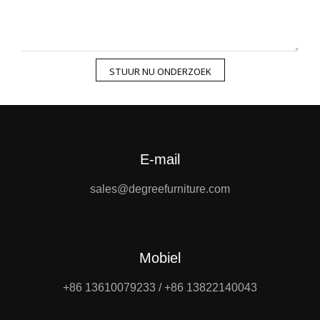
STUUR NU ONDERZOEK
E-mail
sales@degreefurniture.com
Mobiel
+86 13610079233 / +86 13822140043