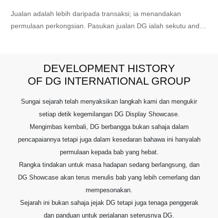
menyediakan perkhidmatan tersuai untuk pelanggan. Memilih
DG bukan sekadar memilih reka bentuk; ia juga merupakan
Jualan adalah lebih daripada transaksi; ia menandakan
keputusan kolaboratif untuk menerajui trend dalam dunia
permulaan perkongsian. Pasukan jualan DG ialah sekutu anda
perniagaan.
yang boleh dipercayai untuk kejayaan jenama. Dengan
pandangan pakar tentang keperluan anda, kami membantu
anda menonjol dalam pasaran yang kompetitif. DG
DEVELOPMENT HISTORY
mengutamakan melangkaui urus niaga, menyedari kepentingan
OF DG INTERNATIONAL GROUP
memahami titik kesakitan pelanggan sebagai naluri pertama.
Falsafah perkhidmatan teras kami melibatkan transaksi yang
Sungai sejarah telah menyaksikan langkah kami dan mengukir
melampaui untuk benar-benar memahami intipati keperluan
setiap detik kegemilangan DG Display Showcase.
pelanggan.
Mengimbas kembali, DG berbangga bukan sahaja dalam
pencapaiannya tetapi juga dalam kesedaran bahawa ini hanyalah
permulaan kepada bab yang hebat.
Rangka tindakan untuk masa hadapan sedang berlangsung, dan
DG Showcase akan terus menulis bab yang lebih cemerlang dan
mempesonakan.
Sejarah ini bukan sahaja jejak DG tetapi juga tenaga penggerak
dan panduan untuk perjalanan seterusnya DG.