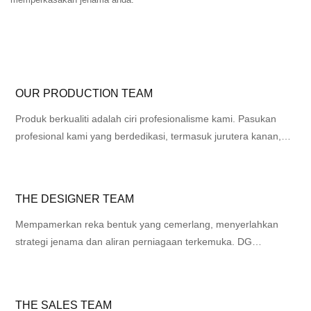
OUR PRODUCTION TEAM
Produk berkualiti adalah ciri profesionalisme kami. Pasukan
profesional kami yang berdedikasi, termasuk jurutera kanan,
memastikan setiap produk memenuhi piawaian tertinggi melalui
proses pengeluaran yang dioptimumkan. Memilih DG
bermakna memilih gabungan kualiti dan profesionalisme yang
THE DESIGNER TEAM
sempurna, dengan setiap produk siap berfungsi sebagai bukti
komitmen kami dan menambah kecemerlangan jenama anda.
Mempamerkan reka bentuk yang cemerlang, menyerlahkan
strategi jenama dan aliran perniagaan terkemuka. DG
menghimpunkan pasukan reka bentuk dan pembangunan yang
bebas dan berkuasa, mahir dalam menyepadukan keaslian,
inovasi dan konsep reka bentuk yang unik, komited untuk
THE SALES TEAM