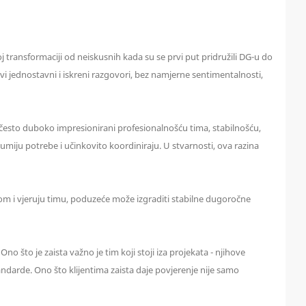
oj transformaciji od neiskusnih kada su se prvi put pridružili DG-u do
vi jednostavni i iskreni razgovori, bez namjerne sentimentalnosti,
su često duboko impresionirani profesionalnošću tima, stabilnošću,
iju potrebe i učinkovito koordiniraju. U stvarnosti, ova razina
rtkom i vjeruju timu, poduzeće može izgraditi stabilne dugoročne
o što je zaista važno je tim koji stoji iza projekata - njihove
ndarde. Ono što klijentima zaista daje povjerenje nije samo