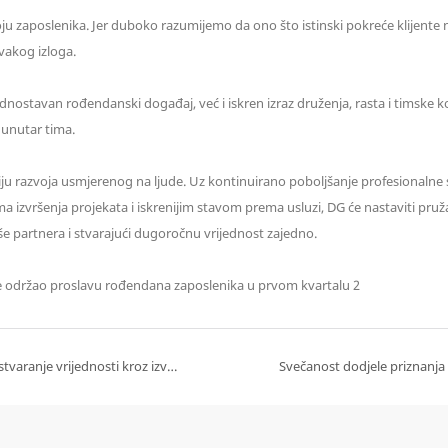
ju zaposlenika. Jer duboko razumijemo da ono što istinski pokreće klijente n
vakog izloga.
nostavan rođendanski događaj, već i iskren izraz druženja, rasta i timske k
 unutar tima.
ju razvoja usmjerenog na ljude. Uz kontinuirano poboljšanje profesionalne str
ma izvršenja projekata i iskrenijim stavom prema usluzi, DG će nastaviti pruž
še partnera i stvarajući dugoročnu vrijednost zajedno.
Pregled za prvi kvartal 2026.: Akumuliranje kroz promišljanje, stvaranje vrijednosti kroz izvršenje
Svečanost dodjele priznanja