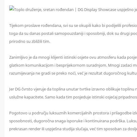
Tijekom proslave rođendana, svi su se okupili kako bi podijelili profesi
toga da su danas postali samopouzdaniji i sposobniji, dok su drugi pod
prirodno su zbližili tim.
Zanimljivo je da mnogi klijenti istinski osjete ovu atmosferu kada posje
glatkom komunikacijom i besprijekornom suradnjom. Mnogi zadaci mogu s
razumijevanja ne gradi se preko noći, već je rezultat dugoročnog kul
Jer DG čvrsto vjeruje da toplina unutar tvrtke izravno oblikuje toplinu 
uslužne kapacitete. Samo kada tim posjeduje istinski osjećaj pripadnosti
Pogotovo u području luksuznih komercijalnih prostora i prilagodbe izloga
sposobnosti, dugoročna snaga isporuke i kontinuirana podrška. Luksuzni
prekrasan render ili uspješna studija slučaja, već tim sposoban za dos