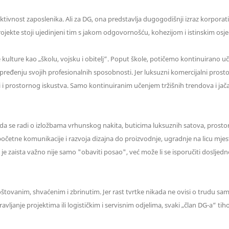
vnost zaposlenika. Ali za DG, ona predstavlja dugogodišnji izraz korporati
 projekte stoji ujedinjeni tim s jakom odgovornošću, kohezijom i istinskim osj
ulture kao „školu, vojsku i obitelj“. Poput škole, potičemo kontinuirano učen
pređenju svojih profesionalnih sposobnosti. Jer luksuzni komercijalni prosto
 i prostornog iskustva. Samo kontinuiranim učenjem tržišnih trendova i jača
da se radi o izložbama vrhunskog nakita, buticima luksuznih satova, prostori
četne komunikacije i razvoja dizajna do proizvodnje, ugradnje na licu mjest
je zaista važno nije samo "obaviti posao", već može li se isporučiti doslj
 poštovanim, shvaćenim i zbrinutim. Jer rast tvrtke nikada ne ovisi o trudu sa
ravljanje projektima ili logističkim i servisnim odjelima, svaki „član DG-a“ t