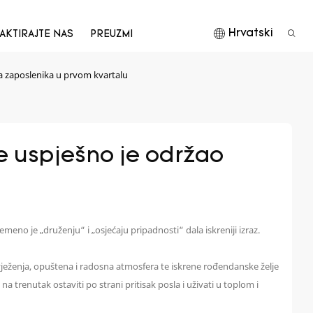
Hrvatski
AKTIRAJTE NAS
PREUZMI
a zaposlenika u prvom kvartalu
 uspješno je održao 
eno je „druženju“ i „osjećaju pripadnosti“ dala iskreniji izraz.
ježenja, opuštena i radosna atmosfera te iskrene rođendanske želje
trenutak ostaviti po strani pritisak posla i uživati ​​u toplom i