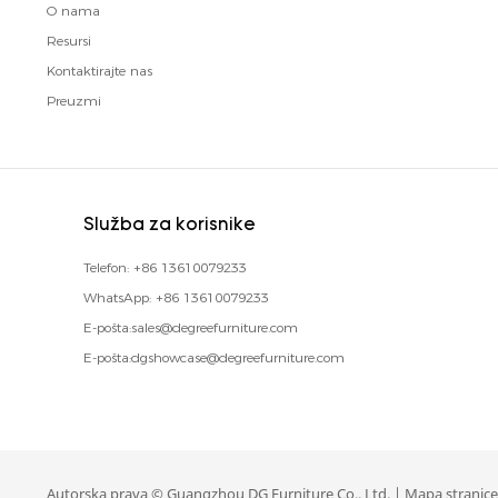
O nama
Resursi
Kontaktirajte nas
Preuzmi
Služba za korisnike
Telefon:
+86 13610079233
WhatsApp:
+86 13610079233
E-pošta:
sales@degreefurniture.com
E-pošta:
dgshowcase@degreefurniture.com
Autorska prava © Guangzhou DG Furniture Co., Ltd. |
Mapa stranice