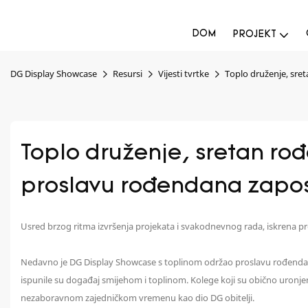
DOM
PROJEKT
DG Display Showcase
Resursi
Vijesti tvrtke
Toplo druženje, sre
Toplo druženje, sretan ro
proslavu rođendana zapos
Usred brzog ritma izvršenja projekata i svakodnevnog rada, iskrena pro
Nedavno je DG Display Showcase s toplinom održao proslavu rođendana s
ispunile su događaj smijehom i toplinom. Kolege koji su obično uronjeni u
nezaboravnom zajedničkom vremenu kao dio DG obitelji.