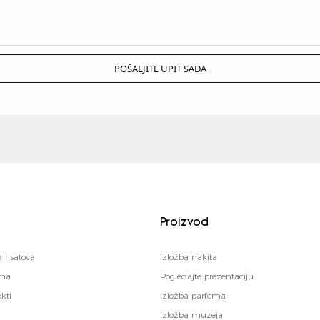
POŠALJITE UPIT SADA
Proizvod
a i satova
Izložba nakita
ema
Pogledajte prezentaciju
kti
Izložba parfema
Izložba muzeja