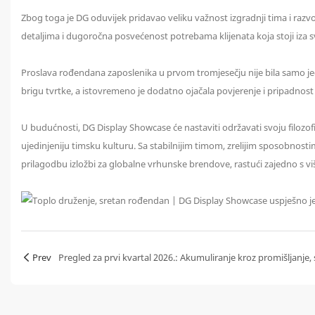
Zbog toga je DG oduvijek pridavao veliku važnost izgradnji tima i razvo
detaljima i dugoročna posvećenost potrebama klijenata koja stoji iza s
Proslava rođendana zaposlenika u prvom tromjesečju nije bila samo jed
brigu tvrtke, a istovremeno je dodatno ojačala povjerenje i pripadnost
U budućnosti, DG Display Showcase će nastaviti održavati svoju filozofi
ujedinjeniju timsku kulturu. Sa stabilnijim timom, zrelijim sposobnosti
prilagodbu izložbi za globalne vrhunske brendove, rastući zajedno s vi
Prev