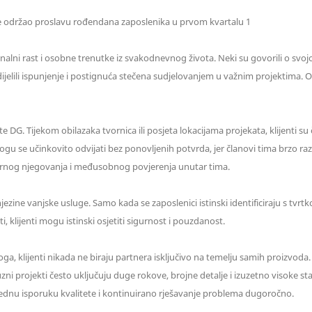
onalni rast i osobne trenutke iz svakodnevnog života. Neki su govorili o svoj
ijelili ispunjenje i postignuća stečena sudjelovanjem u važnim projektima. O
te DG. Tijekom obilazaka tvornica ili posjeta lokacijama projekata, klijenti 
e učinkovito odvijati bez ponovljenih potvrda, jer članovi tima brzo razum
turnog njegovanja i međusobnog povjerenja unutar tima.
njezine vanjske usluge. Samo kada se zaposlenici istinski identificiraju s tv
, klijenti mogu istinski osjetiti sigurnost i pouzdanost.
, klijenti nikada ne biraju partnera isključivo na temelju samih proizvoda. On
 projekti često uključuju duge rokove, brojne detalje i izuzetno visoke sta
ljednu isporuku kvalitete i kontinuirano rješavanje problema dugoročno.