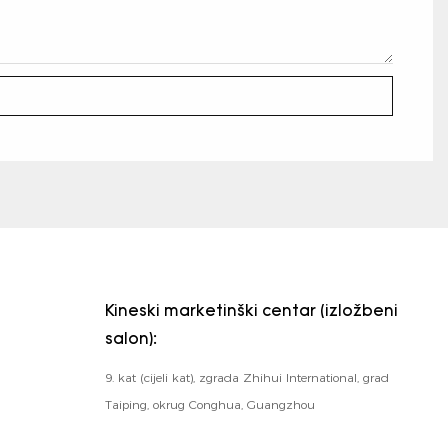
Kineski marketinški centar (izložbeni
salon):
9. kat (cijeli kat), zgrada Zhihui International, grad
Taiping, okrug Conghua, Guangzhou