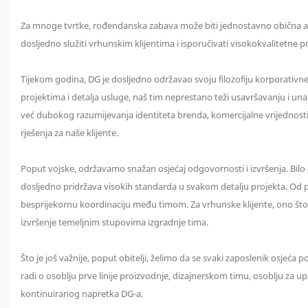
Za mnoge tvrtke, rođendanska zabava može biti jednostavno obična akti
dosljedno služiti vrhunskim klijentima i isporučivati ​​visokokvalitetne
Tijekom godina, DG je dosljedno održavao svoju filozofiju korporativne k
projektima i detalja usluge, naš tim neprestano teži usavršavanju i una
već dubokog razumijevanja identiteta brenda, komercijalne vrijednosti
rješenja za naše klijente.
Poput vojske, održavamo snažan osjećaj odgovornosti i izvršenja. Bilo 
dosljedno pridržava visokih standarda u svakom detalju projekta. Od po
besprijekornu koordinaciju među timom. Za vrhunske klijente, ono što 
izvršenje temeljnim stupovima izgradnje tima.
Što je još važnije, poput obitelji, želimo da se svaki zaposlenik osjeća
radi o osoblju prve linije proizvodnje, dizajnerskom timu, osoblju za up
kontinuiranog napretka DG-a.