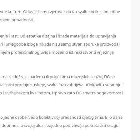
vne kulture. Oduvijek smo vjerovali da iza svake tvrtke sposobne
ećajem pripadnosti.
je i rast. Od estetike dizajna i izrade materijala do upravljanja
ri i prilagodba izloga nikada nisu samo stvar isporuke proizvoda,
njem profesionalnog uvida možemo istinski stvoriti vrijednija
ma za doživljaj parfema ili projektima muzejskih izložbi, DG se
a i postprodajne usluge, svaka faza zahtijeva učinkovitu suradnju i
edno i s vrhunskom kvalitetom. Upravo zato DG smatra odgovornost i
mo jedne osobe, već o kolektivnoj predanosti cijelog tima. Bilo da se
iho doprinosi u svojoj ulozi i zajedno podržavaju pokretačku snagu