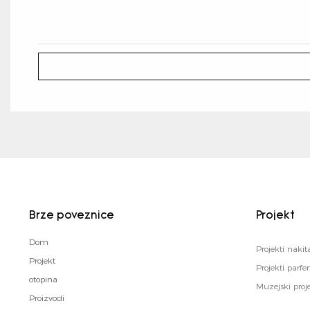
Brze poveznice
Projekt
Dom
Projekti nakit
Projekt
Projekti parf
otopina
Muzejski proje
Proizvodi