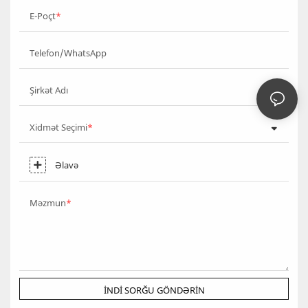
E-Poçt
Telefon/WhatsApp
Şirkət Adı
Xidmət Seçimi
Əlavə
Məzmun
İNDI SORĞU GÖNDƏRIN