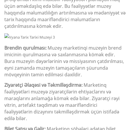
üçün əməkdaşlıq edə bilər. Bu fəaliyyətlər muzey
haqqında məlumatlılığın artırılmasına və mədəniyyət və
tarix haqqında maarifləndirici məlumatların
çatdırılmasına kömək edir.
Brendin qurulması:
Muzey marketinqi muzeyin brend
imicinin qurulmasına və saxlanmasına kömək edir.
Bura muzeyin dəyərlərinin və missiyasının çatdırılması,
eyni zamanda muzeyin tamaşaçıların şüurunda
mövqeyinin təmin edilməsi daxildir.
Ziyarətçi Əlaqəsi və Təkmilləşdirmə:
Marketinq
fəaliyyətləri muzeyə ziyarətçilərin ehtiyaclarını və
maraqlarını anlamağa kömək edə bilər. Ziyarətçi rəyi
vitrin, artefakt təqdimatı və maarifləndirici
fəaliyyətlərin dizaynını təkmilləşdirmək üçün istifadə
edilə bilər.
Bilet Satışı və Gəlir:
Marketinq şöbələri adətən bilet