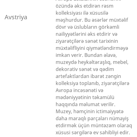
özündə əks etdirən rəsm
kolleksiyası ilə xüsusilə
Avstriya
məşhurdur. Bu əsərlər müxtəlif
dövr və üslubların görkəmli
nailiyyətlərini əks etdirir və
ziyarətçilərə sənət tarixinin
müxtəlifliyini qiymətləndirməyə
imkan verir. Bundan əlavə,
muzeydə heykəltəraşlıq, mebel,
dekorativ sənət və qədim
artefaktlardan ibarət zəngin
kolleksiya toplanıb, ziyarətçilərə
Avropa incəsənəti və
mədəniyyətinin təkamülü
haqqında məlumat verilir.
Muzey, həmçinin ictimaiyyətə
daha maraqlı parçaları nümayiş
etdirmək üçün müntəzəm olaraq
xüsusi sərgilərə ev sahibliyi edir.