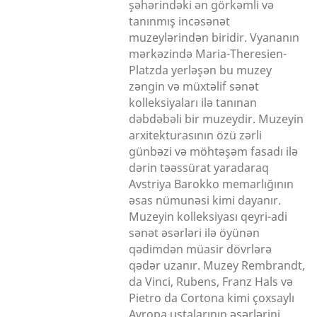
şəhərindəki ən görkəmli və
tanınmış incəsənət
muzeylərindən biridir. Vyananın
mərkəzində Maria-Theresien-
Platzda yerləşən bu muzey
zəngin və müxtəlif sənət
kolleksiyaları ilə tanınan
dəbdəbəli bir muzeydir. Muzeyin
arxitekturasının özü zərli
günbəzi və möhtəşəm fasadı ilə
dərin təəssürat yaradaraq
Avstriya Barokko memarlığının
əsas nümunəsi kimi dayanır.
Muzeyin kolleksiyası qeyri-adi
sənət əsərləri ilə öyünən
qədimdən müasir dövrlərə
qədər uzanır. Muzey Rembrandt,
da Vinci, Rubens, Franz Hals və
Pietro da Cortona kimi çoxsaylı
Avropa ustalarının əsərlərini