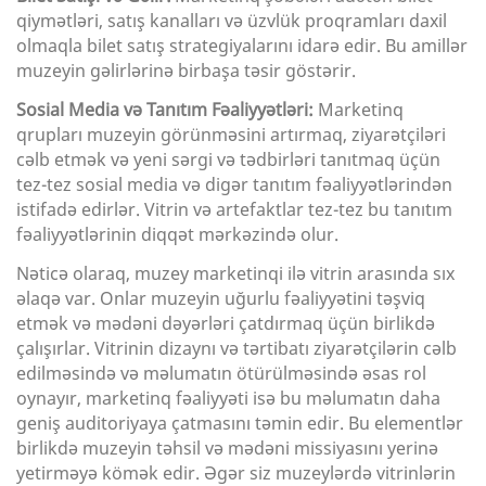
qiymətləri, satış kanalları və üzvlük proqramları daxil
olmaqla bilet satış strategiyalarını idarə edir. Bu amillər
muzeyin gəlirlərinə birbaşa təsir göstərir.
Sosial Media və Tanıtım Fəaliyyətləri:
Marketinq
qrupları muzeyin görünməsini artırmaq, ziyarətçiləri
cəlb etmək və yeni sərgi və tədbirləri tanıtmaq üçün
tez-tez sosial media və digər tanıtım fəaliyyətlərindən
istifadə edirlər. Vitrin və artefaktlar tez-tez bu tanıtım
fəaliyyətlərinin diqqət mərkəzində olur.
Nəticə olaraq, muzey marketinqi ilə vitrin arasında sıx
əlaqə var. Onlar muzeyin uğurlu fəaliyyətini təşviq
etmək və mədəni dəyərləri çatdırmaq üçün birlikdə
çalışırlar. Vitrinin dizaynı və tərtibatı ziyarətçilərin cəlb
edilməsində və məlumatın ötürülməsində əsas rol
oynayır, marketinq fəaliyyəti isə bu məlumatın daha
geniş auditoriyaya çatmasını təmin edir. Bu elementlər
birlikdə muzeyin təhsil və mədəni missiyasını yerinə
yetirməyə kömək edir. Əgər siz muzeylərdə vitrinlərin