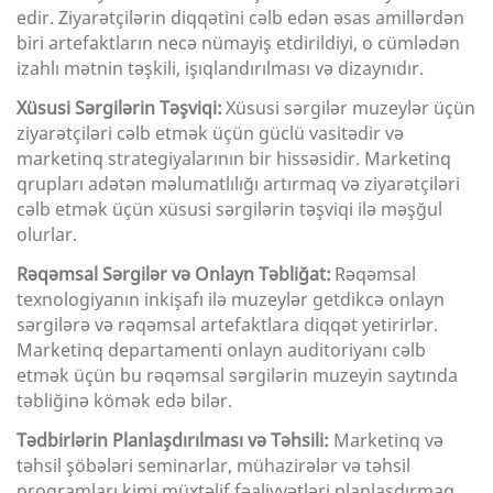
edir. Ziyarətçilərin diqqətini cəlb edən əsas amillərdən
biri artefaktların necə nümayiş etdirildiyi, o cümlədən
izahlı mətnin təşkili, işıqlandırılması və dizaynıdır.
Xüsusi Sərgilərin Təşviqi:
Xüsusi sərgilər muzeylər üçün
ziyarətçiləri cəlb etmək üçün güclü vasitədir və
marketinq strategiyalarının bir hissəsidir. Marketinq
qrupları adətən məlumatlılığı artırmaq və ziyarətçiləri
cəlb etmək üçün xüsusi sərgilərin təşviqi ilə məşğul
olurlar.
Rəqəmsal Sərgilər və Onlayn Təbliğat:
Rəqəmsal
texnologiyanın inkişafı ilə muzeylər getdikcə onlayn
sərgilərə və rəqəmsal artefaktlara diqqət yetirirlər.
Marketinq departamenti onlayn auditoriyanı cəlb
etmək üçün bu rəqəmsal sərgilərin muzeyin saytında
təbliğinə kömək edə bilər.
Tədbirlərin Planlaşdırılması və Təhsili:
Marketinq və
təhsil şöbələri seminarlar, mühazirələr və təhsil
proqramları kimi müxtəlif fəaliyyətləri planlaşdırmaq