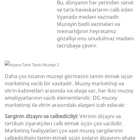
Bu, dünyanın hər yerindən sənət
və tarix həvəskarlarını cəlb edən
Vyanada mədəni xəzinədir.
Muzeyin bədii xəzinələri və
memarlığının heyrətamiz
gözəlliyi onu unudulmaz mədəni
təcrübəyə çevirir.
Daha çox insanın muzeyi görməsini təmin etmək üçün
marketinq vacib bir vasitədir. Muzey marketinqi və
vitrin kabinetləri arasında sıx əlaqə var, hər ikisi muzey
əməliyyatlarının vacib elementləridir. DG muzey
marketinqi ilə vitrin arasındakı əlaqəni izah edəcək:
Sərginin dizaynı və cəlbediciliyi:
Vitrinin dizaynı və
tərtibatı ziyarətçiləri cəlb etmək üçün çox vacibdir.
Marketinq fəaliyyətləri çox vaxt muzey sərgilərinin
cəlbediciliyini təmin etmək üçün onların dizaynını əhatə