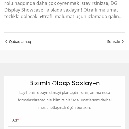
rolu haqqında daha çox öyrənmək istəyirsinizsə, DG
Display Showcase ilə əlaqə saxlayın! Ətraflı məlumat
tezliklə gələcək. Ətraflı məlumat üçün izləmədə qalın...
Qabaqlamaq
Sonrakı
Bizimlə Əlaqə Saxlayın
Layihənizi dizayn etməyi planlaşdırırsınız, amma necə
formalaşdıracağınızı bilmirsiniz? Məlumatlarınızı dərhal
məsləhətləşmək üçün buraxın.
Ad