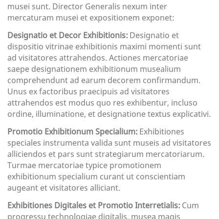
musei sunt. Director Generalis nexum inter
mercaturam musei et expositionem exponet:
Designatio et Decor Exhibitionis:
Designatio et
dispositio vitrinae exhibitionis maximi momenti sunt
ad visitatores attrahendos. Actiones mercatoriae
saepe designationem exhibitionum musealium
comprehendunt ad earum decorem confirmandum.
Unus ex factoribus praecipuis ad visitatores
attrahendos est modus quo res exhibentur, incluso
ordine, illuminatione, et designatione textus explicativi.
Promotio Exhibitionum Specialium:
Exhibitiones
speciales instrumenta valida sunt museis ad visitatores
alliciendos et pars sunt strategiarum mercatoriarum.
Turmae mercatoriae typice promotionem
exhibitionum specialium curant ut conscientiam
augeant et visitatores alliciant.
Exhibitiones Digitales et Promotio Interretialis:
Cum
progressu technologiae digitalis, musea magis