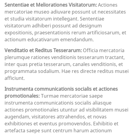
Sententiae et Meliorationes Visitatorum:
Actiones
mercatoriae museo adiuvare possunt ut necessitates
et studia visitatorum intellegant. Sententiae
visitatorum adhiberi possunt ad designum
expositionis, praesentationis rerum artificiosarum, et
actionum educativarum emendandum.
Venditatio et Reditus Tesserarum:
Officia mercatoria
plerumque rationes venditionis tesserarum tractant,
inter quas pretia tesserarum, canales venditionis, et
programmata sodalium. Hae res directe reditus musei
afficiunt.
Instrumenta communicationis socialis et actiones
promotionales:
Turmae mercatoriae saepe
instrumenta communicationis socialis aliasque
actiones promotionales utuntur ad visibilitatem musei
augendam, visitatores attrahendos, et novas
exhibitiones et eventus promovendos. Exhibitio et
artefacta saepe sunt centrum harum actionum