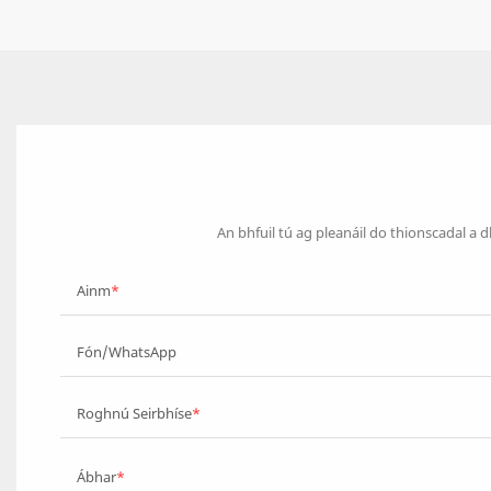
An bhfuil tú ag pleanáil do thionscadal a 
Ainm
Fón/WhatsApp
Roghnú Seirbhíse
Ábhar