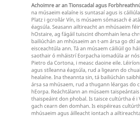
Achoimre ar an Tionscadal agus Forbhreathn
na músaeim ealaíne is suntasaí agus is cáiliúl
Platz i gcroílár Vín, is músaem sómasach é atá 
éagsúla. Seasann ailtireacht an mhúsaeim féi
hOstaire, ag fágáil tuiscint dhomhain lena c
bailiúchán an mhúsaeim an t-am ársa go dtí an 
eisceachtúla ann. Tá an músaem cáiliúil go háir
saothair ó mháistrí Eorpacha iomadúla ar nós
Pietro da Cortona, i measc daoine eile. Léirío
agus stíleanna éagsúla, rud a ligeann do chuai
healaíne. Ina theannta sin, tá bailiúchán saibh
ársa sa mhúsaem, rud a thugann léargas do chu
hEorpa. Reáchtálann an músaem taispeántais sp
thaispeáint don phobal. Is taisce cultúrtha é i
gach cearn den domhan. Is eispéireas cultúrt
mhúsaeim agus áilleacht iontach a ailtireachta