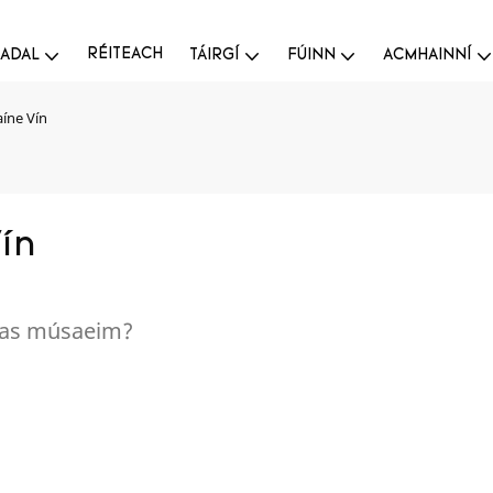
RÉITEACH
ADAL
TÁIRGÍ
FÚINN
ACMHAINNÍ
aíne Vín
ín
ntas músaeim?