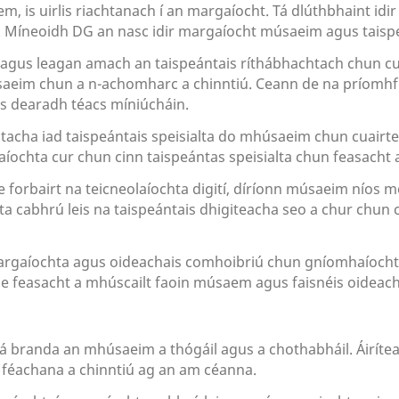
, is uirlis riachtanach í an margaíocht. Tá dlúthbhaint idi
. Míneoidh DG an nasc idir margaíocht músaeim agus taispe
agus leagan amach an taispeántais ríthábhachtach chun cua
eim chun a n-achomharc a chinntiú. Ceann de na príomhfha
gus dearadh téacs míniúcháin.
htacha iad taispeántais speisialta do mhúsaeim chun cuairteo
íochta cur chun cinn taispeántas speisialta chun feasacht 
e forbairt na teicneolaíochta digití, díríonn músaeim níos m
ochta cabhrú leis na taispeántais dhigiteacha seo a chur ch
margaíochta agus oideachais comhoibriú chun gníomhaíochtaí
e feasacht a mhúscailt faoin músaem agus faisnéis oideachasú
branda an mhúsaeim a thógáil agus a chothabháil. Áiríte
 féachana a chinntiú ag an am céanna.