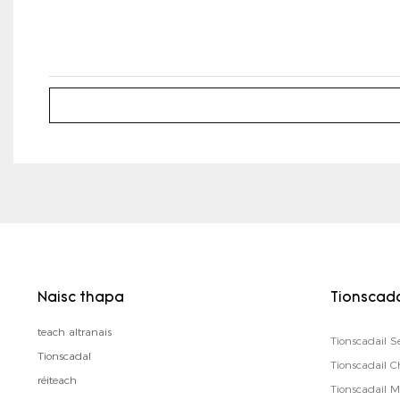
Naisc thapa
Tionscad
teach altranais
Tionscadail S
Tionscadal
Tionscadail
réiteach
Tionscadail 