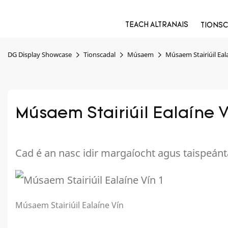
TEACH ALTRANAIS
TIONSC
DG Display Showcase
Tionscadal
Músaem
Músaem Stairiúil Eal
Músaem Stairiúil Ealaíne V
Cad é an nasc idir margaíocht agus taispeá
Músaem Stairiúil Ealaíne Vín