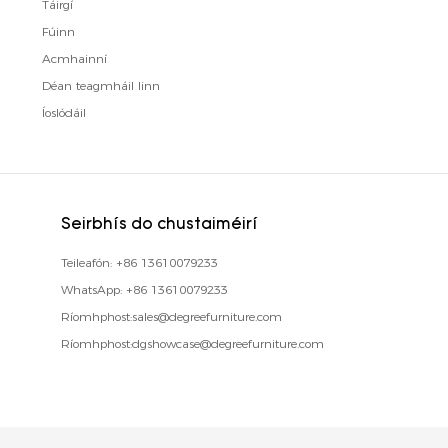
Táirgí
Fúinn
Acmhainní
Déan teagmháil linn
Íoslódáil
Seirbhís do chustaiméirí
Teileafón:
+86 13610079233
WhatsApp:
+86 13610079233
Ríomhphost:
sales@degreefurniture.com
Ríomhphost:
dgshowcase@degreefurniture.com