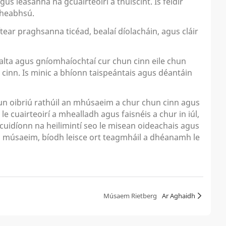
s leasanna na gcuairteoirí a thuiscint. Is féidir
fheabhsú.
tear praghsanna ticéad, bealaí díolacháin, agus cláir
alta agus gníomhaíochtaí cur chun cinn eile chun
cinn. Is minic a bhíonn taispeántais agus déantáin
hun oibriú rathúil an mhúsaeim a chur chun cinn agus
e cuairteoirí a mhealladh agus faisnéis a chur in iúl,
cuidíonn na heilimintí seo le misean oideachais agus
s i músaeim, bíodh leisce ort teagmháil a dhéanamh le
Músaem Rietberg
Ar Aghaidh