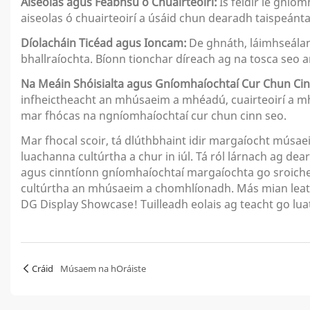
Aiseolas agus Feabhsú ó Chuairteoirí:
Is féidir le gnío
aiseolas ó chuairteoirí a úsáid chun dearadh taispeánta
Díolacháin Ticéad agus Ioncam:
De ghnáth, láimhseálann
bhallraíochta. Bíonn tionchar díreach ag na tosca seo
Na Meáin Shóisialta agus Gníomhaíochtaí Cur Chun Cin
infheictheacht an mhúsaeim a mhéadú, cuairteoirí a mh
mar fhócas na ngníomhaíochtaí cur chun cinn seo.
Mar fhocal scoir, tá dlúthbhaint idir margaíocht músae
luachanna cultúrtha a chur in iúl. Tá ról lárnach ag dea
agus cinntíonn gníomhaíochtaí margaíochta go sroichean
cultúrtha an mhúsaeim a chomhlíonadh. Más mian leat tu
DG Display Showcase! Tuilleadh eolais ag teacht go luath
Cráid
Músaem na hOráiste