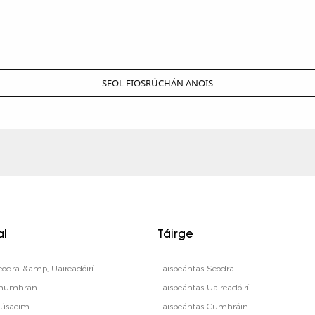
SEOL FIOSRÚCHÁN ANOIS
al
Táirge
eodra &amp; Uaireadóirí
Taispeántas Seodra
 Chumhrán
Taispeántas Uaireadóirí
Músaeim
Taispeántas Cumhráin