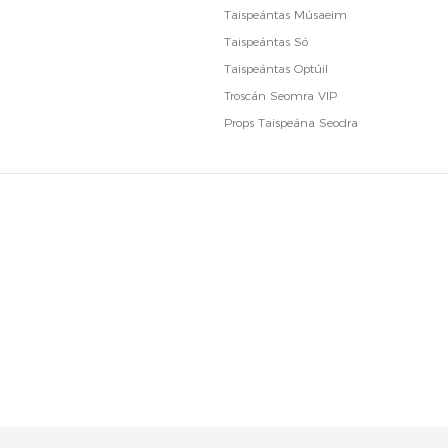
Taispeántas Músaeim
Taispeántas Só
Taispeántas Optúil
Troscán Seomra VIP
Props Taispeána Seodra