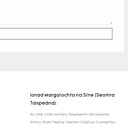
Ionad Margaíochta na Síne (Seomra
Taispeána):
9ú Urlár (Urlár Iomlán), Foirgneamh Idirnáisiúnta
Zhihui, Baile Taiping, Ceantar Conghua, Guangzhou