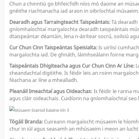
Chun a chinntiú go bhfeicfidh níos mó daoine an músaem
gnéithe riachtanacha iad araon in oibríochtaí músaeim
Dearadh agus Tarraingteacht Taispeántais:
Tá dearadh 
gníomhaíochtaí margaíochta dearadh taispeántais músa
dtaispeántar déantáin, lena n-áirítear socrú, soilsiú a
Cur Chun Cinn Taispeántas Speisialta:
Is uirlisí cumhac
margaíochta iad. De ghnáth, láimhseálann foirne marga
Taispeántais Dhigiteacha agus Cur Chun Cinn Ar Líne:
L
sheandachtaí digitithe. Is féidir leis an roinn margaí
féachana ar líne a mhealladh.
Pleanáil Imeachtaí agus Oideachas:
Is féidir le ranna 
agus cláir oideachais. Cuidíonn na gníomhaíochtaí seo l
Tógáil Branda:
Cuireann margaíocht músaeim le híomhá 
chur in iúl agus seasamh an mhúsaeim i meon an lucht