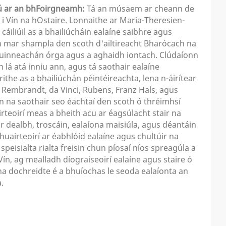
ú ar an bhFoirgneamh:
Tá an músaem ar cheann de
a i Vín na hOstaire. Lonnaithe ar Maria-Theresien-
cáiliúil as a bhailiúcháin ealaíne saibhre agus
n mar shampla den scoth d'ailtireacht Bharócach na
hruinneachán órga agus a aghaidh iontach. Clúdaíonn
lá atá inniu ann, agus tá saothair ealaíne
ithe as a bhailiúchán péintéireachta, lena n-áirítear
 Rembrandt, da Vinci, Rubens, Franz Hals, agus
nn na saothair seo éachtaí den scoth ó thréimhsí
rteoirí meas a bheith acu ar éagsúlacht stair na
ir dealbh, troscáin, ealaíona maisiúla, agus déantáin
airteoirí ar éabhlóid ealaíne agus chultúir na
eisialta rialta freisin chun píosaí níos spreagúla a
 Vín, ag mealladh díograiseoirí ealaíne agus staire ó
ha dochreidte é a bhuíochas le seoda ealaíonta an
.