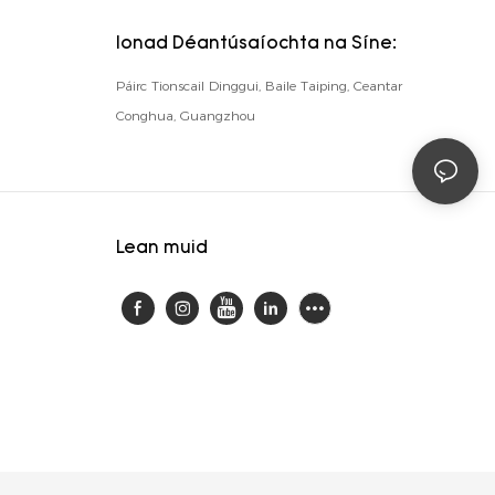
Ionad Déantúsaíochta na Síne:
Páirc Tionscail Dinggui, Baile Taiping, Ceantar
Conghua, Guangzhou
Lean muid