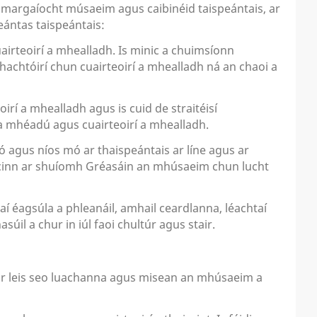
r margaíocht músaeim agus caibinéid taispeántais, ar
ántas taispeántais:
irteoirí a mhealladh. Is minic a chuimsíonn
chtóirí chun cuairteoirí a mhealladh ná an chaoi a
irí a mhealladh agus is cuid de straitéisí
a mhéadú agus cuairteoirí a mhealladh.
ó agus níos mó ar thaispeántais ar líne agus ar
un cinn ar shuíomh Gréasáin an mhúsaeim chun lucht
 éagsúla a phleanáil, amhail ceardlanna, léachtaí
il a chur in iúl faoi chultúr agus stair.
ar leis seo luachanna agus misean an mhúsaeim a