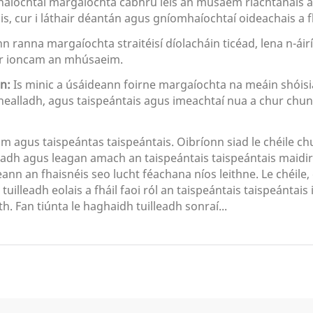
mhaíochtaí margaíochta cabhrú leis an músaem riachtanais agu
is, cur i láthair déantán agus gníomhaíochtaí oideachais a 
 ranna margaíochta straitéisí díolacháin ticéad, lena n-áirí
 ar ioncam an mhúsaeim.
n:
Is minic a úsáideann foirne margaíochta na meáin shóisi
ealladh, agus taispeántais agus imeachtaí nua a chur chun 
im agus taispeántas taispeántais. Oibríonn siad le chéile c
radh agus leagan amach an taispeántais taispeántais maidir l
n an fhaisnéis seo lucht féachana níos leithne. Le chéile, 
illeadh eolais a fháil faoi ról an taispeántais taispeántai
. Fan tiúnta le haghaidh tuilleadh sonraí...