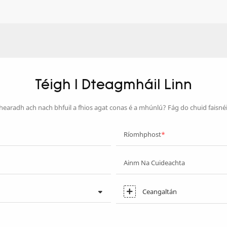
Téigh I Dteagmháil Linn
dhearadh ach nach bhfuil a fhios agat conas é a mhúnlú? Fág do chuid faisné
Ríomhphost
Ainm Na Cuideachta
Ceangaltán