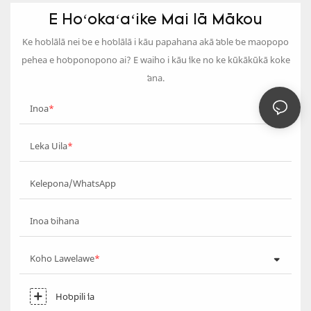
E Hoʻokaʻaʻike Mai Iā Mākou
Ke hoʻolālā nei ʻoe e hoʻolālā i kāu papahana akā ʻaʻole ʻoe maopopo
pehea e hoʻoponopono ai? E waiho i kāu ʻike no ke kūkākūkā koke
ʻana.
Inoa
Leka Uila
Kelepona/WhatsApp
Inoa ʻoihana
Koho Lawelawe
Hoʻopili ʻia