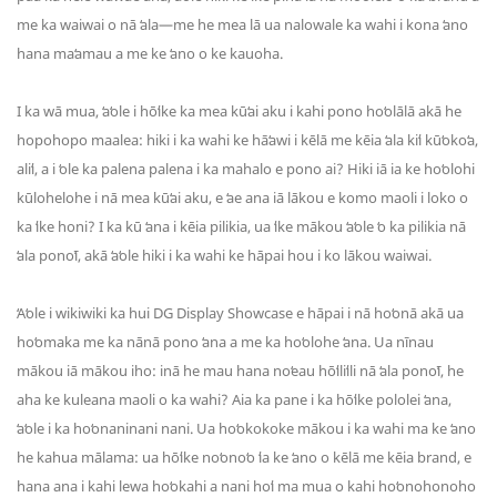
me ka waiwai o nā ʻala—me he mea lā ua nalowale ka wahi i kona ʻano
hana maʻamau a me ke ʻano o ke kauoha.
I ka wā mua, ʻaʻole i hōʻike ka mea kūʻai aku i kahi pono hoʻolālā akā he
hopohopo maalea: hiki i ka wahi ke hāʻawi i kēlā me kēia ʻala kiʻi kūʻokoʻa,
aliʻi, a i ʻole ka palena palena i ka mahalo e pono ai? Hiki iā ia ke hoʻolohi
kūlohelohe i nā mea kūʻai aku, e ʻae ana iā lākou e komo maoli i loko o
ka ʻike honi? I ka kū ʻana i kēia pilikia, ua ʻike mākou ʻaʻole ʻo ka pilikia nā
ʻala ponoʻī, akā ʻaʻole hiki i ka wahi ke hāpai hou i ko lākou waiwai.
ʻAʻole i wikiwiki ka hui DG Display Showcase e hāpai i nā hoʻonā akā ua
hoʻomaka me ka nānā pono ʻana a me ka hoʻolohe ʻana. Ua nīnau
mākou iā mākou iho: inā he mau hana noʻeau hōʻiliʻili nā ʻala ponoʻī, he
aha ke kuleana maoli o ka wahi? Aia ka pane i ka hōʻike pololei ʻana,
ʻaʻole i ka hoʻonaninani nani. Ua hoʻokokoke mākou i ka wahi ma ke ʻano
he kahua mālama: ua hōʻike noʻonoʻo ʻia ke ʻano o kēlā me kēia brand, e
hana ana i kahi lewa hoʻokahi a nani hoʻi ma mua o kahi hoʻonohonoho