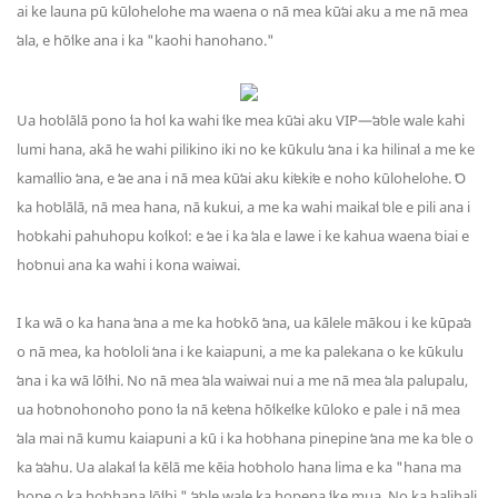
ai ke launa pū kūlohelohe ma waena o nā mea kūʻai aku a me nā mea
ʻala, e hōʻike ana i ka "kaohi hanohano."
Ua hoʻolālā pono ʻia hoʻi ka wahi ʻike mea kūʻai aku VIP—ʻaʻole wale kahi
lumi hana, akā he wahi pilikino iki no ke kūkulu ʻana i ka hilinaʻi a me ke
kamaʻilio ʻana, e ʻae ana i nā mea kūʻai aku kiʻekiʻe e noho kūlohelohe. ʻO
ka hoʻolālā, nā mea hana, nā kukui, a me ka wahi maikaʻi ʻole e pili ana i
hoʻokahi pahuhopu koʻikoʻi: e ʻae i ka ʻala e lawe i ke kahua waena ʻoiai e
hoʻonui ana ka wahi i kona waiwai.
I ka wā o ka hana ʻana a me ka hoʻokō ʻana, ua kālele mākou i ke kūpaʻa
o nā mea, ka hoʻololi ʻana i ke kaiapuni, a me ka palekana o ke kūkulu
ʻana i ka wā lōʻihi. No nā mea ʻala waiwai nui a me nā mea ʻala palupalu,
ua hoʻonohonoho pono ʻia nā keʻena hōʻikeʻike kūloko e pale i nā mea
ʻala mai nā kumu kaiapuni a kū i ka hoʻohana pinepine ʻana me ka ʻole o
ka ʻaʻahu. Ua alakaʻi ʻia kēlā me kēia hoʻoholo hana lima e ka "hana ma
hope o ka hoʻohana lōʻihi," ʻaʻole wale ka hopena ʻike mua. No ka halihali