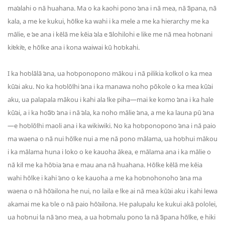
maʻalahi o nā huahana. Ma o ka kaohi pono ʻana i nā mea, nā ʻāpana, nā
kala, a me ke kukui, hōʻike ka wahi i ka mele a me ka hierarchy me ka
mālie, e ʻae ana i kēlā me kēia ʻala e ʻālohilohi e like me nā mea hoʻonani
kiʻekiʻe, e hōʻike ana i kona waiwai kū hoʻokahi.
I ka hoʻolālā ʻana, ua hoʻoponopono mākou i nā pilikia koʻikoʻi o ka mea
kūʻai aku. No ka hoʻolōʻihi ʻana i ka manawa noho pōkole o ka mea kūʻai
aku, ua palapala mākou i kahi ala ʻike piha—mai ke komo ʻana i ka hale
kūʻai, a i ka hoʻāʻo ʻana i nā ʻala, ka noho mālie ʻana, a me ka launa pū ʻana
—e hoʻolōʻihi maoli ana i ka wikiwiki. No ka hoʻoponopono ʻana i nā paio
ma waena o nā nui hōʻike nui a me nā pono mālama, ua hoʻohui mākou
i ka mālama huna i loko o ke kauoha ākea, e mālama ana i ka mālie o
nā kiʻi me ka hōʻoia ʻana e mau ana nā huahana. Hōʻike kēlā me kēia
wahi hōʻike i kahi ʻano o ke kauoha a me ka hoʻonohonoho ʻana ma
waena o nā hōʻailona he nui, no laila e ʻike ai nā mea kūʻai aku i kahi lewa
akamai me ka ʻole o nā paio hōʻailona. He palupalu ke kukui akā pololei,
ua hoʻonui ʻia nā ʻano mea, a ua hoʻomalu pono ʻia nā ʻāpana hōʻike, e hiki