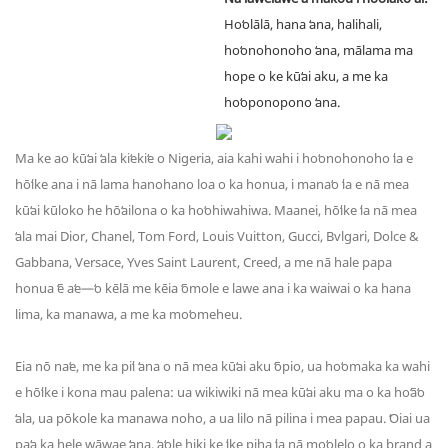
Hoʻolālā, hana ʻana, halihali,
hoʻonohonoho ʻana, mālama ma
hope o ke kūʻai aku, a me ka
hoʻoponopono ʻana.
Ma ke ao kūʻai ʻala kiʻekiʻe o Nigeria, aia kahi wahi i hoʻonohonoho ʻia e
hōʻike ana i nā lama hanohano loa o ka honua, i manaʻo ʻia e nā mea
kūʻai kūloko he hōʻailona o ka hoʻohiwahiwa. Maanei, hōʻike ʻia nā mea
ʻala mai Dior, Chanel, Tom Ford, Louis Vuitton, Gucci, Bvlgari, Dolce &
Gabbana, Versace, Yves Saint Laurent, Creed, a me nā hale papa
honua ʻē aʻe—ʻo kēlā me kēia ʻōmole e lawe ana i ka waiwai o ka hana
lima, ka manawa, a me ka moʻomeheu.
Eia nō naʻe, me ka piʻi ʻana o nā mea kūʻai aku ʻōpio, ua hoʻomaka ka wahi
e hōʻike i kona mau palena: ua wikiwiki nā mea kūʻai aku ma o ka hoʻāʻo
ʻala, ua pōkole ka manawa noho, a ua lilo nā pilina i mea papau. ʻOiai ua
paʻa ka hele wāwae ʻana, ʻaʻole hiki ke ʻike piha ʻia nā moʻolelo o ka brand a