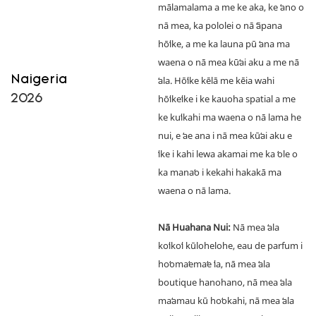
mālamalama a me ke aka, ke ʻano o
nā mea, ka pololei o nā ʻāpana
hōʻike, a me ka launa pū ʻana ma
waena o nā mea kūʻai aku a me nā
Naigeria
ʻala. Hōʻike kēlā me kēia wahi
2026
hōʻikeʻike i ke kauoha spatial a me
ke kuʻikahi ma waena o nā lama he
nui, e ʻae ana i nā mea kūʻai aku e
ʻike i kahi lewa akamai me ka ʻole o
ka manaʻo i kekahi hakakā ma
waena o nā lama.
Nā Huahana Nui:
Nā mea ʻala
koʻikoʻi kūlohelohe, eau de parfum i
hoʻomaʻemaʻe ʻia, nā mea ʻala
boutique hanohano, nā mea ʻala
maʻamau kū hoʻokahi, nā mea ʻala