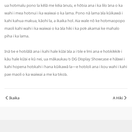
ua hoʻomalu pono ʻia kēlā me kēia ʻanuʻu, e hōʻoia ana i ka lilo ʻana o ka
wahi i mea hoʻonui i ka waiwai o ka lama. Pono nā lama ʻala kūikawā i
kahi kahua makua, kāohi ʻia, a ikaika hoʻi. Aia wale nō ke hoʻomaopopo
maoli kahi wahi i ka waiwai o ka ʻala hiki i ka poʻe akamai ke mahalo
piha i ka lama.
Inā ʻoe e hoʻolālā ana i kahi hale kūʻai ʻala a i ʻole e ʻimi ana e hoʻokiʻekiʻe i
kāu hale kūʻai e kū nei, ua mākaukau ʻo DG Display Showcase e hāʻawi i
kahi hopena hoʻokahi i hana kūikawā ʻia—e hoʻololi ana i kou wahi i kahi
pae maoli o ka waiwai a me ka ʻokoʻa.
Ikaika
A Hiki