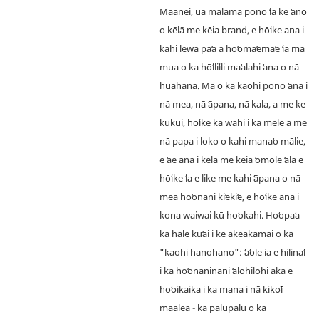
Maanei, ua mālama pono ʻia ke ʻano
o kēlā me kēia brand, e hōʻike ana i
kahi lewa paʻa a hoʻomaʻemaʻe ʻia ma
mua o ka hōʻiliʻili maʻalahi ʻana o nā
huahana. Ma o ka kaohi pono ʻana i
nā mea, nā ʻāpana, nā kala, a me ke
kukui, hōʻike ka wahi i ka mele a me
nā papa i loko o kahi manaʻo mālie,
e ʻae ana i kēlā me kēia ʻōmole ʻala e
hōʻike ʻia e like me kahi ʻāpana o nā
mea hoʻonani kiʻekiʻe, e hōʻike ana i
kona waiwai kū hoʻokahi. Hoʻopaʻa
ka hale kūʻai i ke akeakamai o ka
"kaohi hanohano": ʻaʻole ia e hilinaʻi
i ka hoʻonaninani ʻālohilohi akā e
hoʻoikaika i ka mana i nā kikoʻī
maalea - ka palupalu o ka