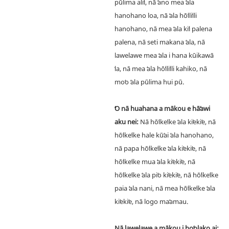
pūlima aliʻi, nā ʻano mea ʻala
hanohano loa, nā ʻala hōʻiliʻili
hanohano, nā mea ʻala kiʻi palena
palena, nā seti makana ʻala, nā
lawelawe mea ʻala i hana kūikawā
ʻia, nā mea ʻala hōʻiliʻili kahiko, nā
moʻo ʻala pūlima hui pū.
ʻO nā huahana a mākou e hāʻawi
aku nei:
Nā hōʻikeʻike ʻala kiʻekiʻe, nā
hōʻikeʻike hale kūʻai ʻala hanohano,
nā papa hōʻikeʻike ʻala kiʻekiʻe, nā
hōʻikeʻike mua ʻala kiʻekiʻe, nā
hōʻikeʻike ʻala piʻo kiʻekiʻe, nā hōʻikeʻike
paia ʻala nani, nā mea hōʻikeʻike ʻala
kiʻekiʻe, nā logo maʻamau.
Nā lawelawe a mākou i hoʻolako ai: