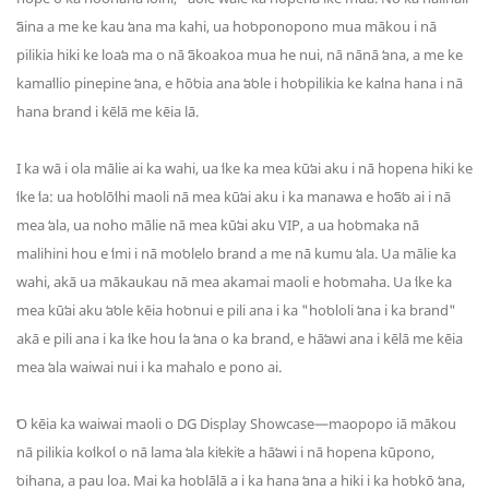
ʻāina a me ke kau ʻana ma kahi, ua hoʻoponopono mua mākou i nā
pilikia hiki ke loaʻa ma o nā ʻākoakoa mua he nui, nā nānā ʻana, a me ke
kamaʻilio pinepine ʻana, e hōʻoia ana ʻaʻole i hoʻopilikia ke kaʻina hana i nā
hana brand i kēlā me kēia lā.
I ka wā i ola mālie ai ka wahi, ua ʻike ka mea kūʻai aku i nā hopena hiki ke
ʻike ʻia: ua hoʻolōʻihi maoli nā mea kūʻai aku i ka manawa e hoʻāʻo ai i nā
mea ʻala, ua noho mālie nā mea kūʻai aku VIP, a ua hoʻomaka nā
malihini hou e ʻimi i nā moʻolelo brand a me nā kumu ʻala. Ua mālie ka
wahi, akā ua mākaukau nā mea akamai maoli e hoʻomaha. Ua ʻike ka
mea kūʻai aku ʻaʻole kēia hoʻonui e pili ana i ka "hoʻololi ʻana i ka brand"
akā e pili ana i ka ʻike hou ʻia ʻana o ka brand, e hāʻawi ana i kēlā me kēia
mea ʻala waiwai nui i ka mahalo e pono ai.
ʻO kēia ka waiwai maoli o DG Display Showcase—maopopo iā mākou
nā pilikia koʻikoʻi o nā lama ʻala kiʻekiʻe a hāʻawi i nā hopena kūpono,
ʻoihana, a pau loa. Mai ka hoʻolālā a i ka hana ʻana a hiki i ka hoʻokō ʻana,