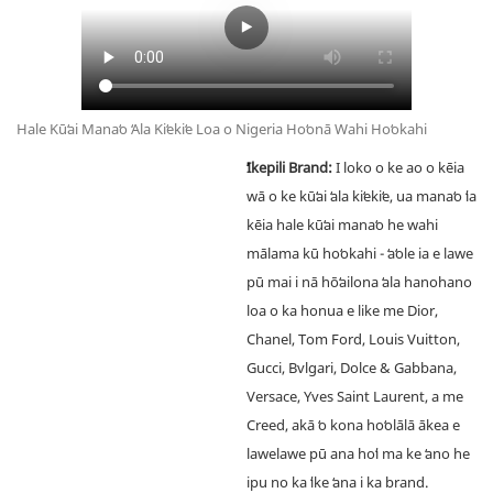
Hale Kūʻai Manaʻo ʻAla Kiʻekiʻe Loa o Nigeria Hoʻonā Wahi Hoʻokahi
ʻIkepili Brand:
I loko o ke ao o kēia
wā o ke kūʻai ʻala kiʻekiʻe, ua manaʻo ʻia
kēia hale kūʻai manaʻo he wahi
mālama kū hoʻokahi - ʻaʻole ia e lawe
pū mai i nā hōʻailona ʻala hanohano
loa o ka honua e like me Dior,
Chanel, Tom Ford, Louis Vuitton,
Gucci, Bvlgari, Dolce & Gabbana,
Versace, Yves Saint Laurent, a me
Creed, akā ʻo kona hoʻolālā ākea e
lawelawe pū ana hoʻi ma ke ʻano he
ipu no ka ʻike ʻana i ka brand.