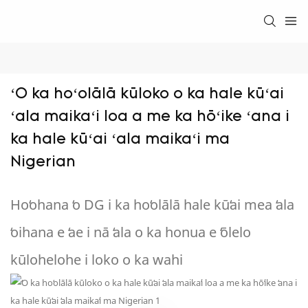
ʻO ka hoʻolālā kūloko o ka hale kūʻai 
ʻala maikaʻi loa a me ka hōʻike ʻana i 
ka hale kūʻai ʻala maikaʻi ma 
Nigerian
Hoʻohana ʻo DG i ka hoʻolālā hale kūʻai mea ʻala
ʻoihana e ʻae i nā ʻala o ka honua e ʻōlelo
kūlohelohe i loko o ka wahi