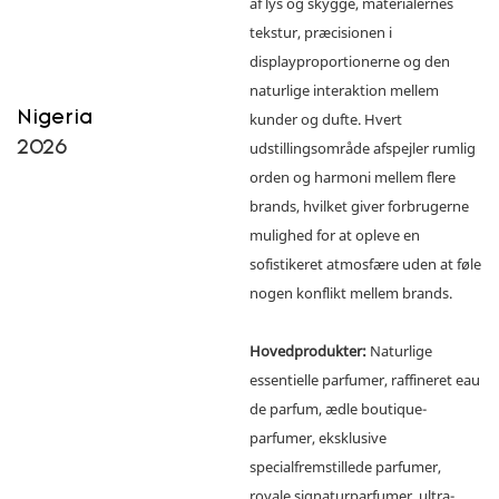
af ​​lys og skygge, materialernes
tekstur, præcisionen i
displayproportionerne og den
naturlige interaktion mellem
Nigeria
kunder og dufte. Hvert
2026
udstillingsområde afspejler rumlig
orden og harmoni mellem flere
brands, hvilket giver forbrugerne
mulighed for at opleve en
sofistikeret atmosfære uden at føle
nogen konflikt mellem brands.
Hovedprodukter:
Naturlige
essentielle parfumer, raffineret eau
de parfum, ædle boutique-
parfumer, eksklusive
specialfremstillede parfumer,
royale signaturparfumer, ultra-