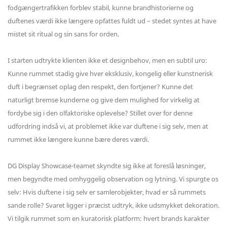
fodgængertrafikken forblev stabil, kunne brandhistorierne og
duftenes værdi ikke længere opfattes fuldt ud – stedet syntes at have
mistet sit ritual og sin sans for orden.
I starten udtrykte klienten ikke et designbehov, men en subtil uro:
Kunne rummet stadig give hver eksklusiv, kongelig eller kunstnerisk
duft i begrænset oplag den respekt, den fortjener? Kunne det
naturligt bremse kunderne og give dem mulighed for virkelig at
fordybe sig i den olfaktoriske oplevelse? Stillet over for denne
udfordring indså vi, at problemet ikke var duftene i sig selv, men at
rummet ikke længere kunne bære deres værdi.
DG Display Showcase-teamet skyndte sig ikke at foreslå løsninger,
men begyndte med omhyggelig observation og lytning. Vi spurgte os
selv: Hvis duftene i sig selv er samlerobjekter, hvad er så rummets
sande rolle? Svaret ligger i præcist udtryk, ikke udsmykket dekoration.
Vi tilgik rummet som en kuratorisk platform: hvert brands karakter