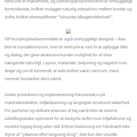
teksturer er maksimeret, og udstillingsproportionerne er omhyggeligt
kontrollerede, hvilket muliggør naturlig interaktion mellem kunder og
dufte, hvilket eksemplificerer "luksuriøs tilbageholdenhed".
VIP-kundeoplevelsesområdet er også omhyggeligt designet – ikke
blot et transaktionsrum, men et semi-privat rum til at opbygge tillid
og dialog, der giver eksklusive kunder mulighed for at blive
hængende naturligt. Layout, materialer, belysning og negativt rum
drejer sig om ét kernemål: at lade duften være i centrum, mens
rummet forstærker dens værdi.
Under produktion og implementering fokuserede vi på
materialestabilitet, miljøtilpasning og langsigtet strukturel sikkerhed.
For parfumer og delikate essenser af høj værdi blev de interne
udstillingsskabe optimeret for at beskytte dufte mod miljøfaktorer og
modstå hyppig brug uden slid. Enhver beslutning om håndværk blev
styret af "ydeevne efter langvarig brug", ikke kun den visuelle