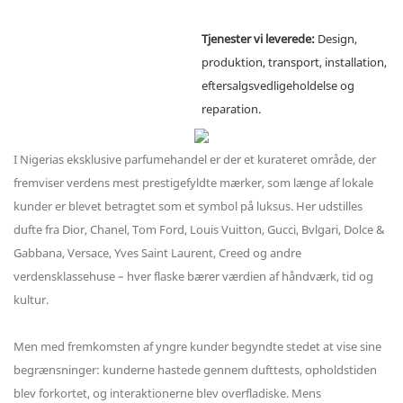
Tjenester vi leverede:
Design,
produktion, transport, installation,
eftersalgsvedligeholdelse og
reparation.
I Nigerias eksklusive parfumehandel er der et kurateret område, der
fremviser verdens mest prestigefyldte mærker, som længe af lokale
kunder er blevet betragtet som et symbol på luksus. Her udstilles
dufte fra Dior, Chanel, Tom Ford, Louis Vuitton, Gucci, Bvlgari, Dolce &
Gabbana, Versace, Yves Saint Laurent, Creed og andre
verdensklassehuse – hver flaske bærer værdien af ​​håndværk, tid og
kultur.
Men med fremkomsten af ​​yngre kunder begyndte stedet at vise sine
begrænsninger: kunderne hastede gennem dufttests, opholdstiden
blev forkortet, og interaktionerne blev overfladiske. Mens