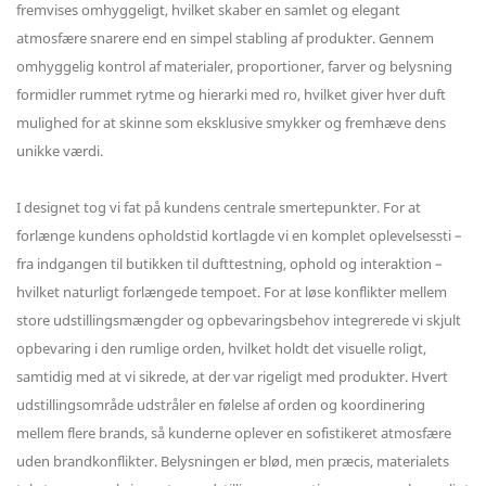
fremvises omhyggeligt, hvilket skaber en samlet og elegant
atmosfære snarere end en simpel stabling af produkter. Gennem
omhyggelig kontrol af materialer, proportioner, farver og belysning
formidler rummet rytme og hierarki med ro, hvilket giver hver duft
mulighed for at skinne som eksklusive smykker og fremhæve dens
unikke værdi.
I designet tog vi fat på kundens centrale smertepunkter. For at
forlænge kundens opholdstid kortlagde vi en komplet oplevelsessti –
fra indgangen til butikken til dufttestning, ophold og interaktion –
hvilket naturligt forlængede tempoet. For at løse konflikter mellem
store udstillingsmængder og opbevaringsbehov integrerede vi skjult
opbevaring i den rumlige orden, hvilket holdt det visuelle roligt,
samtidig med at vi sikrede, at der var rigeligt med produkter. Hvert
udstillingsområde udstråler en følelse af orden og koordinering
mellem flere brands, så kunderne oplever en sofistikeret atmosfære
uden brandkonflikter. Belysningen er blød, men præcis, materialets