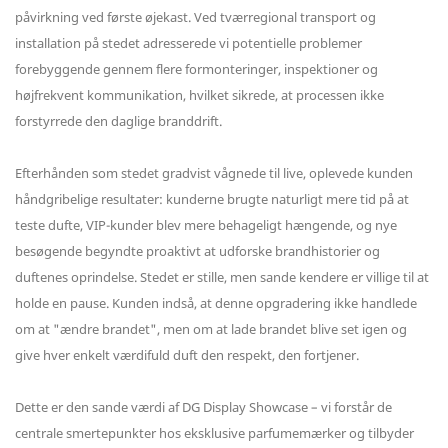
påvirkning ved første øjekast. Ved tværregional transport og
installation på stedet adresserede vi potentielle problemer
forebyggende gennem flere formonteringer, inspektioner og
højfrekvent kommunikation, hvilket sikrede, at processen ikke
forstyrrede den daglige branddrift.
Efterhånden som stedet gradvist vågnede til live, oplevede kunden
håndgribelige resultater: kunderne brugte naturligt mere tid på at
teste dufte, VIP-kunder blev mere behageligt hængende, og nye
besøgende begyndte proaktivt at udforske brandhistorier og
duftenes oprindelse. Stedet er stille, men sande kendere er villige til at
holde en pause. Kunden indså, at denne opgradering ikke handlede
om at "ændre brandet", men om at lade brandet blive set igen og
give hver enkelt værdifuld duft den respekt, den fortjener.
Dette er den sande værdi af DG Display Showcase – vi forstår de
centrale smertepunkter hos eksklusive parfumemærker og tilbyder