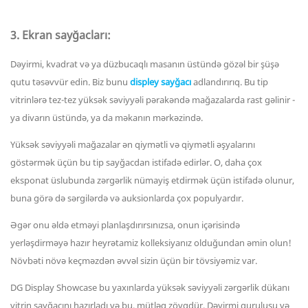
3. Ekran sayğacları:
Dəyirmi, kvadrat və ya düzbucaqlı masanın üstündə gözəl bir şüşə
qutu təsəvvür edin. Biz bunu
displey sayğacı
adlandırırıq. Bu tip
vitrinlərə tez-tez yüksək səviyyəli pərakəndə mağazalarda rast gəlinir -
ya divarın üstündə, ya da məkanın mərkəzində.
Yüksək səviyyəli mağazalar ən qiymətli və qiymətli əşyalarını
göstərmək üçün bu tip sayğacdan istifadə edirlər. O, daha çox
eksponat üslubunda zərgərlik nümayiş etdirmək üçün istifadə olunur,
buna görə də sərgilərdə və auksionlarda çox populyardır.
Əgər onu əldə etməyi planlaşdırırsınızsa, onun içərisində
yerləşdirməyə hazır heyrətamiz kolleksiyanız olduğundan əmin olun!
Növbəti növə keçməzdən əvvəl sizin üçün bir tövsiyəmiz var.
DG Display Showcase bu yaxınlarda yüksək səviyyəli zərgərlik dükanı
vitrin sayğacını hazırladı və bu, mütləq zövqdür. Dəyirmi quruluşu və