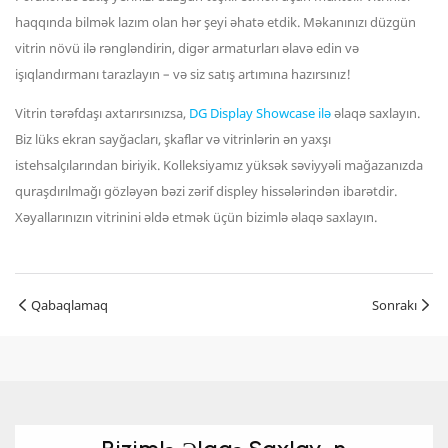
haqqında bilmək lazım olan hər şeyi əhatə etdik. Məkanınızı düzgün
vitrin növü ilə rəngləndirin, digər armaturları əlavə edin və
işıqlandırmanı tarazlayın – və siz satış artımına hazırsınız!
Vitrin tərəfdaşı axtarırsınızsa,
DG Display Showcase ilə
əlaqə saxlayın.
Biz lüks ekran sayğacları, şkaflar və vitrinlərin ən yaxşı
istehsalçılarından biriyik. Kolleksiyamız yüksək səviyyəli mağazanızda
quraşdırılmağı gözləyən bəzi zərif displey hissələrindən ibarətdir.
Xəyallarınızın vitrinini əldə etmək üçün bizimlə əlaqə saxlayın.
Qabaqlamaq
Sonrakı