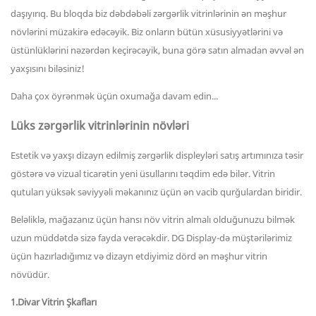
daşıyırıq. Bu bloqda biz dəbdəbəli zərgərlik vitrinlərinin ən məşhur
növlərini müzakirə edəcəyik. Biz onların bütün xüsusiyyətlərini və
üstünlüklərini nəzərdən keçirəcəyik, buna görə satın almadan əvvəl ən
yaxşısını biləsiniz!
Daha çox öyrənmək üçün oxumağa davam edin...
Lüks zərgərlik vitrinlərinin növləri
Estetik və yaxşı dizayn edilmiş zərgərlik displeyləri satış artımınıza təsir
göstərə və vizual ticarətin yeni üsullarını təqdim edə bilər. Vitrin
qutuları yüksək səviyyəli məkanınız üçün ən vacib qurğulardan biridir.
Beləliklə, mağazanız üçün hansı növ vitrin almalı olduğunuzu bilmək
uzun müddətdə sizə fayda verəcəkdir. DG Display-də müştərilərimiz
üçün hazırladığımız və dizayn etdiyimiz dörd ən məşhur vitrin
növüdür.
1.Divar Vitrin Şkafları