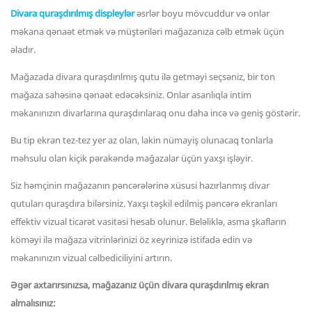
Divara quraşdırılmış displeylər
əsrlər boyu mövcuddur və onlar
məkana qənaət etmək və müştəriləri mağazanıza cəlb etmək üçün
əladır.
Mağazada divara quraşdırılmış qutu ilə getməyi seçsəniz, bir ton
mağaza sahəsinə qənaət edəcəksiniz. Onlar asanlıqla intim
məkanınızın divarlarına quraşdırılaraq onu daha incə və geniş göstərir.
Bu tip ekran tez-tez yer az olan, lakin nümayiş olunacaq tonlarla
məhsulu olan kiçik pərakəndə mağazalar üçün yaxşı işləyir.
Siz həmçinin mağazanın pəncərələrinə xüsusi hazırlanmış divar
qutuları quraşdıra bilərsiniz. Yaxşı təşkil edilmiş pəncərə ekranları
effektiv vizual ticarət vasitəsi hesab olunur. Beləliklə, asma şkafların
köməyi ilə mağaza vitrinlərinizi öz xeyrinizə istifadə edin və
məkanınızın vizual cəlbediciliyini artırın.
Əgər axtarırsınızsa, mağazanız üçün divara quraşdırılmış ekran
almalısınız: