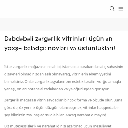
Dəbdəbəli zərgərlik vitrinləri üçün ən 
yaxşı bələdçi: növləri və üstünlükləri!
İstər zərgərlik mağazasının sahibi, istərsə də pərakəndə satış sahəsinin
dizayneri olmağınızdan asılı olmayaraq, vitrinlərin əhəmiyyətini
bilməlisiniz. Onlar zərgərlik əşyalarınızın estetik tərəfini vurğulamaqla
yanaşı, onları potensial zədələrdən və ya oğurluqdan qoruyur.
Zərgərlik mağazası vitrin sayğacları bir çox forma və ölçüdə olur. Buna
görə də, öz yeriniz üçün düzgün olanı seçmək, vitrinlər haqqında bir
şey bilmirsinizsə, baş ağrısı ola bilər. Ancaq narahat olmayın!
Biz mütəxəssislərik və narahatlığınızı azaltmaq üçün məsuliyyət