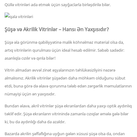
Qüllə vitrinləri ada etmək üçün sayğaclarla birləşdirilə bilər.
Şüşə və Akrilik Vitrinlər – Hansı Ən Yaxşısıdır?
Şüşə əla görünmə qabiliyyətinə malik köhnəlməz material olsa da,
artıq vitrinlərin qurulması üçün ideal hesab edilmir. Səbəb sadədir:
asanlıqla cızılır və qırıla bilər!
Vitrin almadan əvvəl zinət əşyalarınızın təhlükəsizliyini nəzərə
almalısınız. Akrilik vitrinlər şüşədən daha möhkəm olduğunu sübut
etdi, buna görə də əlavə qorunma tələb edən zərgərlik məmulatlarının
nümayişi üçün ən yaxşısıdır.
Bundan əlavə, akril vitrinlər şüşə ekranlardan daha yaxşı optik aydınlıq
təklif edir. Şüşə ekranların vitrinində zamanla cızıqlar əmələ gələ bilər
ki, bu da aydınlığı daha da azaldır.
Bazarda akrilin şəffaflığına uyğun gələn xüsusi şüşə olsa da, ondan