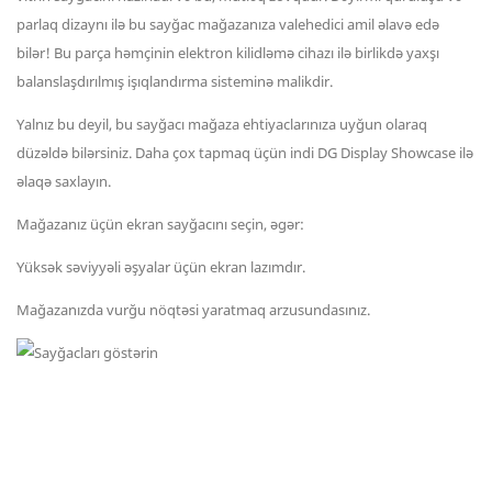
parlaq dizaynı ilə bu sayğac mağazanıza valehedici amil əlavə edə
bilər! Bu parça həmçinin elektron kilidləmə cihazı ilə birlikdə yaxşı
balanslaşdırılmış işıqlandırma sisteminə malikdir.
Yalnız bu deyil, bu sayğacı mağaza ehtiyaclarınıza uyğun olaraq
düzəldə bilərsiniz. Daha çox tapmaq üçün indi DG Display Showcase ilə
əlaqə saxlayın.
Mağazanız üçün ekran sayğacını seçin, əgər:
Yüksək səviyyəli əşyalar üçün ekran lazımdır.
Mağazanızda vurğu nöqtəsi yaratmaq arzusundasınız.