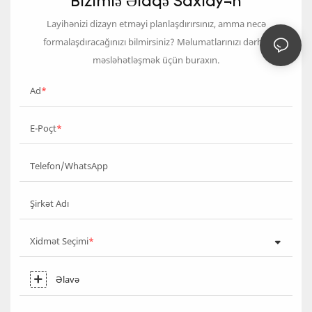
Bizimlə Əlaqə Saxlayın
Layihənizi dizayn etməyi planlaşdırırsınız, amma necə
formalaşdıracağınızı bilmirsiniz? Məlumatlarınızı dərhal
məsləhətləşmək üçün buraxın.
Ad
E-Poçt
Telefon/WhatsApp
Şirkət Adı
Xidmət Seçimi
Əlavə