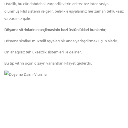
Üstəlik, bu cür dəbdəbəli zərgərlik vitrinləri tez-tez inteqrasiya
olunmuş kilid sistemi ilə gəlir, beləliklə əşyalarınız hər zaman təhlükəsiz
və zərərsiz qalır.
Döşəmə vitrinlərinin seçilməsinin bəzi üstünlükləri bunlardır;
Döşəmə şkafları müxtəlif əşyaları bir anda yerləşdirmək üçün əladır.
Onlar ağılsız təhlükəsizlik sistemləri ilə gəlirlər.
Bu tip vitrin üçün dizayn variantları kifayət qədərdir.