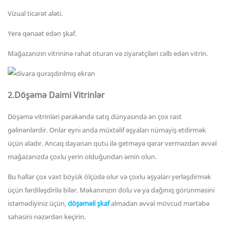
Vizual ticarət aləti.
Yerə qənaət edən şkaf.
Mağazanızın vitrininə rahat oturan və ziyarətçiləri cəlb edən vitrin.
2.Döşəmə Daimi Vitrinlər
Döşəmə vitrinləri pərakəndə satış dünyasında ən çox rast
gəlinənlərdir. Onlar eyni anda müxtəlif əşyaları nümayiş etdirmək
üçün əladır. Ancaq dayanan qutu ilə getməyə qərar verməzdən əvvəl
mağazanızda çoxlu yerin olduğundan əmin olun.
Bu hallar çox vaxt böyük ölçüdə olur və çoxlu əşyaları yerləşdirmək
üçün fərdiləşdirilə bilər. Məkanınızın dolu və ya dağınıq görünməsini
istəmədiyiniz üçün,
döşəməli şkaf
almadan əvvəl mövcud mərtəbə
sahəsini nəzərdən keçirin.