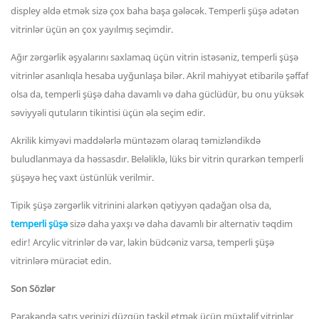
displey əldə etmək sizə çox baha başa gələcək. Temperli şüşə adətən
vitrinlər üçün ən çox yayılmış seçimdir.
Ağır zərgərlik əşyalarını saxlamaq üçün vitrin istəsəniz, temperli şüşə
vitrinlər asanlıqla hesaba uyğunlaşa bilər. Akril mahiyyət etibarilə şəffaf
olsa da, temperli şüşə daha davamlı və daha güclüdür, bu onu yüksək
səviyyəli qutuların tikintisi üçün əla seçim edir.
Akrilik kimyəvi maddələrlə müntəzəm olaraq təmizləndikdə
buludlanmaya da həssasdır. Beləliklə, lüks bir vitrin qurarkən temperli
şüşəyə heç vaxt üstünlük verilmir.
Tipik şüşə zərgərlik vitrinini alarkən qətiyyən qadağan olsa da,
temperli şüşə
sizə daha yaxşı və daha davamlı bir alternativ təqdim
edir! Arcylic vitrinlər də var, lakin büdcəniz varsa, temperli şüşə
vitrinlərə müraciət edin.
Son Sözlər
Pərakəndə satış yerinizi düzgün təşkil etmək üçün müxtəlif vitrinlər