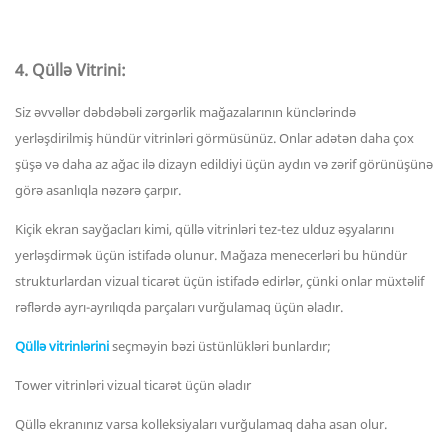
4. Qüllə Vitrini:
Siz əvvəllər dəbdəbəli zərgərlik mağazalarının künclərində
yerləşdirilmiş hündür vitrinləri görmüsünüz. Onlar adətən daha çox
şüşə və daha az ağac ilə dizayn edildiyi üçün aydın və zərif görünüşünə
görə asanlıqla nəzərə çarpır.
Kiçik ekran sayğacları kimi, qüllə vitrinləri tez-tez ulduz əşyalarını
yerləşdirmək üçün istifadə olunur. Mağaza menecerləri bu hündür
strukturlardan vizual ticarət üçün istifadə edirlər, çünki onlar müxtəlif
rəflərdə ayrı-ayrılıqda parçaları vurğulamaq üçün əladır.
Qüllə vitrinlərini
seçməyin bəzi üstünlükləri bunlardır;
Tower vitrinləri vizual ticarət üçün əladır
Qüllə ekranınız varsa kolleksiyaları vurğulamaq daha asan olur.