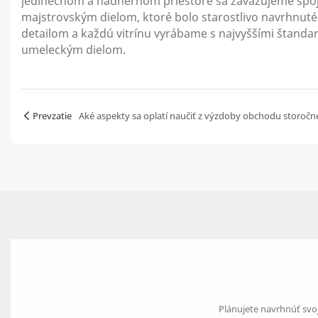
jedinečnom a nádhernom priestore sa zaväzujeme spoji
majstrovským dielom, ktoré bolo starostlivo navrhnut
detailom a každú vitrínu vyrábame s najvyššími štandar
umeleckým dielom.
Prevzatie
Aké aspekty sa oplatí naučiť z výzdoby obchodu storočn
Plánujete navrhnúť svoj