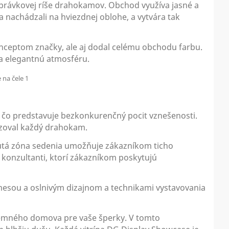
rozprávkovej ríše drahokamov. Obchod využíva jasné a
 nachádzali na hviezdnej oblohe, a vytvára tak
konceptom značky, ale aj dodal celému obchodu farbu.
 a elegantnú atmosféru.
, čo predstavuje bezkonkurenčný pocit vznešenosti.
razoval každý drahokam.
hnutá zóna sedenia umožňuje zákazníkom ticho
i konzultanti, ktorí zákazníkom poskytujú
mesou a oslnivým dizajnom a technikami vystavovania
íjemného domova pre vaše šperky. V tomto