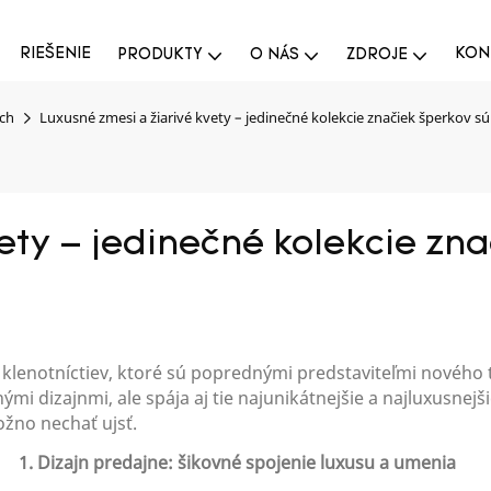
RIEŠENIE
KON
PRODUKTY
O NÁS
ZDROJE
och
Luxusné zmesi a žiarivé kvety – jedinečné kolekcie značiek šperkov sú
ety – jedinečné kolekcie zna
 klenotníctiev, ktoré sú poprednými predstaviteľmi nového
ými dizajnmi, ale spája aj tie najunikátnejšie a najluxusnej
žno nechať ujsť.
1. Dizajn predajne: šikovné spojenie luxusu a umenia