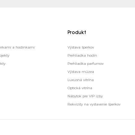
Produkt
šperkami a hodinkami
Výstava šperkov
ojekty
Prehliadka hodín
ekty
Prehliadka parfumov
Výstava múzea
Luxusná vitrína
Optická vitrína
Nábytok pre VIP izby
Rekvizity na vystavenie šperkov