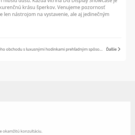
hlbšiu dušu. Každá vitrína DG Display Showcase je
konkurenčnú krásu šperkov. Venujeme pozornosť
e len nástrojom na vystavenie, ale aj jedinečným
Ako usporiadať priestor butikového obchodu s luxusnými hodinkami prehľadným spôsobom?
Ďalšie
re okamžitú konzultáciu.