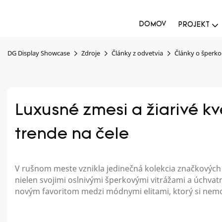
DOMOV
PROJEKT
DG Display Showcase
Zdroje
Články z odvetvia
Články o šperk
Luxusné zmesi a žiarivé kv
trende na čele
V rušnom meste vznikla jedinečná kolekcia značkových
nielen svojimi oslnivými šperkovými vitrážami a úchvatn
novým favoritom medzi módnymi elitami, ktorý si nemo