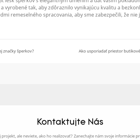
ť lesk šperkov s elegantným umením a dať vašim pokladom 
é a vyrobené tak, aby zdôraznilo vynikajúcu kvalitu a bez
dmi remeselného spracovania, aby sme zabezpečili, že nie j
ej značky šperkov?
Kontaktujte Nás
 projekt, ale neviete, ako ho realizovať? Zanechajte nám svoje informácie p