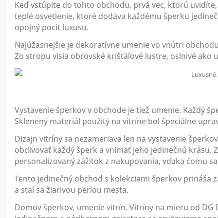
Keď vstúpite do tohto obchodu, prvá vec, ktorú uvidíte,
teplé osvetlenie, ktoré dodáva každému šperku jedinečn
opojný pocit luxusu.
Najúžasnejšie je dekoratívne umenie vo vnútri obchodu.
Zo stropu visia obrovské krištáľové lustre, oslnivé ak
Vystavenie šperkov v obchode je tiež umenie. Každý špe
Sklenený materiál použitý na vitríne bol špeciálne upr
Dizajn vitríny sa nezameriava len na vystavenie šperko
obdivovať každý šperk a vnímať jeho jedinečnú krásu. Zá
personalizovaný zážitok z nakupovania, vďaka čomu s
Tento jedinečný obchod s kolekciami šperkov prináša 
a stal sa žiarivou perlou mesta.
Domov šperkov, umenie vitrín. Vitríny na mieru od DG