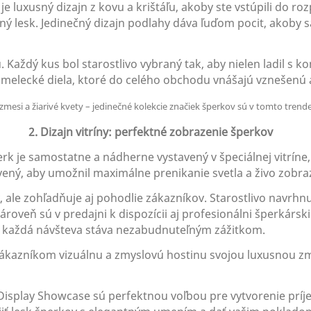
 je luxusný dizajn z kovu a krištáľu, akoby ste vstúpili do 
ý lesk. Jedinečný dizajn podlahy dáva ľuďom pocit, akoby sa
 Každý kus bol starostlivo vybraný tak, aby nielen ladil s 
o umelecké diela, ktoré do celého obchodu vnášajú vznešenú
2. Dizajn vitríny: perfektné zobrazenie šperkov
rk je samostatne a nádherne vystavený v špeciálnej vitríne
avený, aby umožnil maximálne prenikanie svetla a živo zob
v, ale zohľadňuje aj pohodlie zákazníkov. Starostlivo navr
roveň sú v predajni k dispozícii aj profesionálni šperkársk
a každá návšteva stáva nezabudnuteľným zážitkom.
zákazníkom vizuálnu a zmyslovú hostinu svojou luxusnou z
 Display Showcase sú perfektnou voľbou pre vytvorenie pr