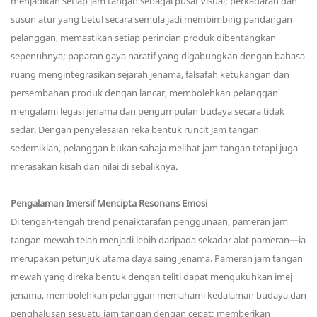
menjadikan setiap jam tangan sebagai pusat visual; perkadaran dan
susun atur yang betul secara semula jadi membimbing pandangan
pelanggan, memastikan setiap perincian produk dibentangkan
sepenuhnya; paparan gaya naratif yang digabungkan dengan bahasa
ruang mengintegrasikan sejarah jenama, falsafah ketukangan dan
persembahan produk dengan lancar, membolehkan pelanggan
mengalami legasi jenama dan pengumpulan budaya secara tidak
sedar. Dengan penyelesaian reka bentuk runcit jam tangan
sedemikian, pelanggan bukan sahaja melihat jam tangan tetapi juga
merasakan kisah dan nilai di sebaliknya.
Pengalaman Imersif Mencipta Resonans Emosi
Di tengah-tengah trend penaiktarafan penggunaan, pameran jam
tangan mewah telah menjadi lebih daripada sekadar alat pameran—ia
merupakan petunjuk utama daya saing jenama. Pameran jam tangan
mewah yang direka bentuk dengan teliti dapat mengukuhkan imej
jenama, membolehkan pelanggan memahami kedalaman budaya dan
penghalusan sesuatu jam tangan dengan cepat; memberikan