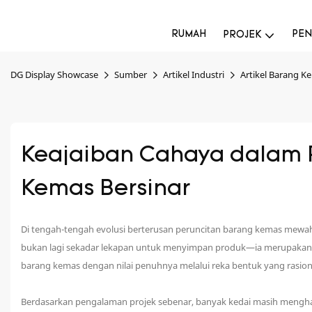
RUMAH
PEN
PROJEK
DG Display Showcase
Sumber
Artikel Industri
Artikel Barang K
Keajaiban Cahaya dalam 
Kemas Bersinar
Di tengah-tengah evolusi berterusan peruncitan barang kemas mewah,
bukan lagi sekadar lekapan untuk menyimpan produk—ia merupakan 
barang kemas dengan nilai penuhnya melalui reka bentuk yang rasio
Berdasarkan pengalaman projek sebenar, banyak kedai masih mengha