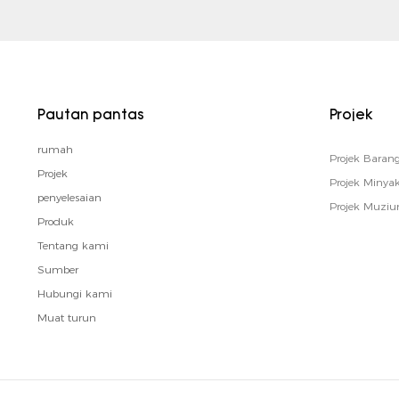
Pautan pantas
Projek
rumah
Projek Bara
Projek
Projek Minya
penyelesaian
Projek Muzi
Produk
Tentang kami
Sumber
Hubungi kami
Muat turun