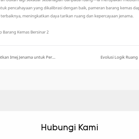
bentuk pencahayaan yang dikalibrasi dengan baik, pameran barang kemas d
erbaiknya, meningkatkan daya tarikan ruang dan kepercayaan jenama.
Bagaimana Paparan Tersuai Mempamerkan Meningkatkan Imej Jenama untuk Peruncit Mewah
Evolusi Logik Ruang
Hubungi Kami