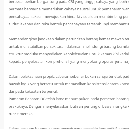
berbeza: berlian bergantung pada CRI yang tinggi, cahaya yang leb
permata berwarna memerlukan cahaya neutral untuk pemaparan warn
pencahayaan aksen mewujudkan hierarki visual dan membimbing perha
sudut lekapan dan reka bentuk pencahayaan tersembunyi membantu m
Memandangkan jangkaan dalam peruncitan barang kemas mewah terus
untuk menstabilkan persekitaran dalaman, melindungi barang bernilai
struktur modular menyediakan kebolehsuaian untuk kemas kini kedai
kepada penyelesaian komprehensif yang menyokong operasi jenama 
Dalam pelaksanaan projek, cabaran sebenar bukan sahaja terletak pad
bawah logik yang bersatu untuk memastikan konsistensi antara konsep d
daripada kekuatan terpencil.
Pameran Paparan DG telah lama menumpukan pada pameran barang k
praktiknya. Dengan menyelaraskan butiran penting di bawah rangka ke
runcit mereka.
Dalam pasaran barang kemas mewah yang semakin kompetitif, pamer