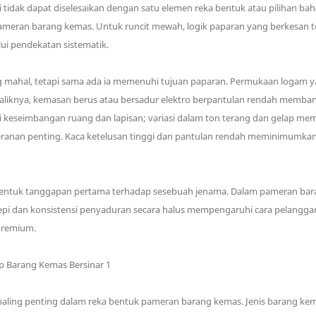
ini tidak dapat diselesaikan dengan satu elemen reka bentuk atau pilihan b
ameran barang kemas. Untuk runcit mewah, logik paparan yang berkesa
i pendekatan sistematik.
mahal, tetapi sama ada ia memenuhi tujuan paparan. Permukaan logam ya
baliknya, kemasan berus atau bersadur elektro berpantulan rendah memban
keseimbangan ruang dan lapisan; variasi dalam ton terang dan gelap mem
nan penting. Kaca ketelusan tinggi dan pantulan rendah meminimumkan
ntuk tanggapan pertama terhadap sesebuah jenama. Dalam pameran baran
epi dan konsistensi penyaduran secara halus mempengaruhi cara pelanggan 
 premium.
 paling penting dalam reka bentuk pameran barang kemas. Jenis barang 