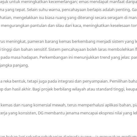
ih sejuk untuk meningkatkan kecemerlangan; emas mendapat manfaat darip
a yang tepat. Selain suhu warna, pencahayaan berlapis adalah penting.
tian, mengelakkan isu biasa ruang yang diterangi secara seragam di ma
engurangkan pantulan dan silau dari kaca, meningkatkan keselesaan to
 meningkat, pameran barang kemas berkembang menjadi sistem yang lebi
 tinggi dan bahan sensitif. Sistem pencahayaan boleh laras membolehkan fl
 pada masa hadapan. Perkembangan ini menunjukkan trend yang jelas: pam
jangka panjang.
a reka bentuk, tetapi juga pada integrasi dan penyampaian. Pemilihan bah
an hasil akhir. Bagi projek berbilang wilayah atau standard tinggi, keupay
emas dan ruang komersial mewah, terus memperhalusi aplikasi bahan, 
rja yang konsisten, DG membantu jenama mencapai ekspresi nilai yang lebi
an bukan lagi sekadar sebahagian daripada ruang—ia merupakan medium k