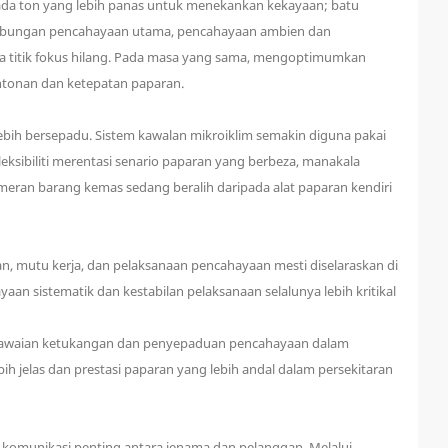
ada ton yang lebih panas untuk menekankan kekayaan; batu
 Gabungan pencahayaan utama, pencahayaan ambien dan
na titik fokus hilang. Pada masa yang sama, mengoptimumkan
ntonan dan ketepatan paparan.
h bersepadu. Sistem kawalan mikroiklim semakin diguna pakai
eksibiliti merentasi senario paparan yang berbeza, manakala
eran barang kemas sedang beralih daripada alat paparan kendiri
an, mutu kerja, dan pelaksanaan pencahayaan mesti diselaraskan di
aan sistematik dan kestabilan pelaksanaan selalunya lebih kritikal
piawaian ketukangan dan penyepaduan pencahayaan dalam
h jelas dan prestasi paparan yang lebih andal dalam persekitaran
omunikasi penting antara jenama dan pelanggan. Melalui