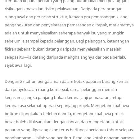
tumpuan kepada perkara yang paling diutamakan oleh pelanggan:
risiko garis masa dan risiko pelaksanaan. Daripada perancangan
ruang awal dan perincian struktur, kepada pra-pemasangan kilang,
pengangkutan dan penyelarasan pemasangan di tapak, matlamatnya
adalah untuk menyelesaikan seberapa banyak isu yang mungkin
sebelum ia sampai kepada pelanggan. Bagi pelanggan, ketenangan
fikiran sebenar bukan datang daripada menyelesaikan masalah
selepas itu—ia datang daripada menghalangnya daripada berlaku
sejak awal lagi.
Dengan 27 tahun pengalaman dalam kotak paparan barang kemas
dan penyelesaian ruang komersial, ramai pelanggan memilih
kerjasama jangka panjang bukan kerana janji pemasaran, tetapi
kerana rasa selamat operasi sepanjang projek. Mengetahui bahawa
butiran dijangkakan terlebih dahulu, mengetahui bahawa projek
besar boleh dilaksanakan dengan lancar, dan mengetahui kotak
paparan yang dipasang akan terus berfungsi bertahun-tahun selepas
penghantaran—inilah yang penting. Pengilang kotak paparan barang